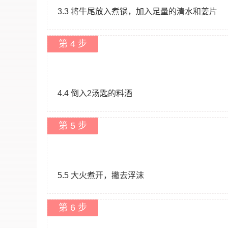
3.3 将牛尾放入煮锅，加入足量的清水和姜片
第 4 步
4.4 倒入2汤匙的料酒
第 5 步
5.5 大火煮开，撇去浮沫
第 6 步