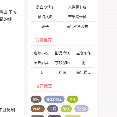
黑白炒鸡丁
爽拌萝卜皮
料由 牛尾
糟卤凤爪
芒果糯米糍
神奇的佳
饺子
面包鸡蛋沙拉
分类推荐
各地小吃
甜品冷饮
主食制作
烹饪厨具
茶饮咖啡
粥
汤
粉面
面包糕点
推荐标签
罐头
补血养颜汤
香煎
西瓜汁
干锅
泡饭
脆豆腐
不过煲制