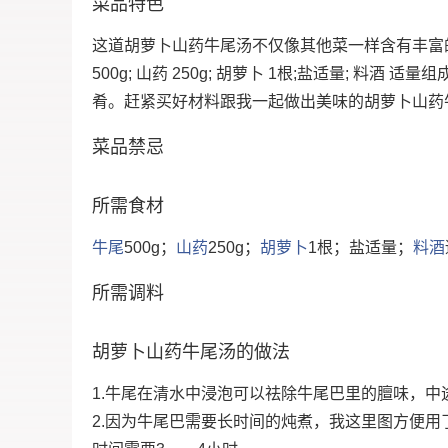
菜品特色
这道胡萝卜山药牛尾汤不仅像其他菜一样含有丰富
500g; 山药 250g; 胡萝卜 1根;盐适量; 料
肴。赶紧买好材料跟我一起做出美味的胡萝卜山药
菜品禁忌
所需食材
牛尾
500g；
山药
250g；
胡萝卜
1根；盐适量；
料酒
所需调料
胡萝卜山药牛尾汤的做法
1.牛尾在清水中浸泡可以祛除牛尾巴里的膻味，中
2.因为牛尾巴需要长时间的炖煮，我这里图方便