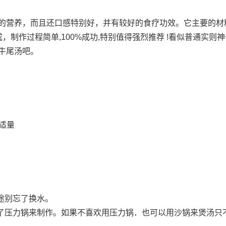
的营养，而且还口感特别好，并有较好的食疗功效。它主要的材
酒 适量组成，制作过程简单,100%成功,特别值得强烈推荐 !看似普通实则
牛尾汤吧。
适量
途别忘了换水。
用了压力锅来制作。如果不喜欢用压力锅．也可以用沙锅来煲汤只