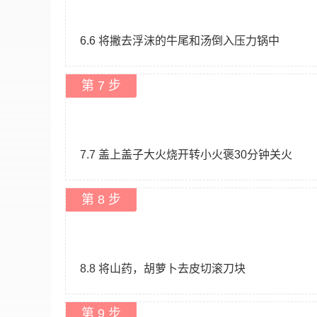
6.6 将撇去浮沫的牛尾和汤倒入压力锅中
第 7 步
7.7 盖上盖子大火烧开转小火褒30分钟关火
第 8 步
8.8 将山药，胡萝卜去皮切滚刀块
第 9 步