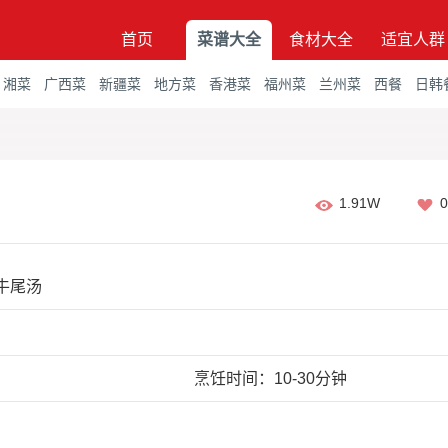
首页
菜谱大全
食材大全
适宜人群
湘菜
广西菜
新疆菜
地方菜
香港菜
福州菜
兰州菜
西餐
日韩
1.91W
0
牛尾汤
烹饪时间：10-30分钟