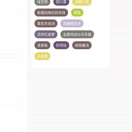
绿豆粥
四川菜
成都小吃
新疆风味红焖羊排
晋菜
黄芪羊肉汤
莲藕猪肉汤
凉拌红皮萝
韭黄鸡丝炒乌冬面
清蒸鱼
炸鸡块
排骨藕汤
云南菜