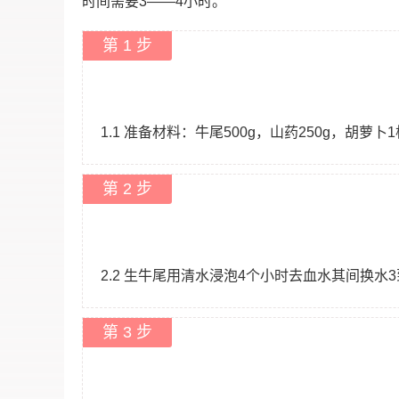
时间需要3——4小时。
第 1 步
1.1 准备材料：牛尾500g，山药250g，胡萝卜1
第 2 步
2.2 生牛尾用清水浸泡4个小时去血水其间换水3
第 3 步