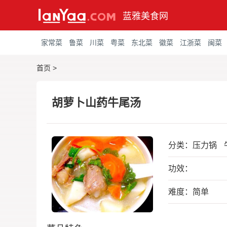
蓝雅美食网
家常菜
鲁菜
川菜
粤菜
东北菜
徽菜
江浙菜
闽菜
首页
>
胡萝卜山药牛尾汤
分类：
压力锅
功效：
难度：简单