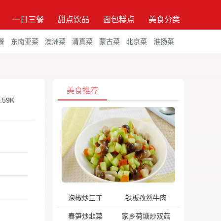
一日三餐
甜点饮品
面包糕点
美食分类
餐
东南亚菜
澳洲菜
清真菜
蒙古菜
北京菜
淮扬菜
美食推荐
.59K
泡椒炒三丁
铁板孜然牛肉
春笋炒韭菜
家乡荷塘炒双菇