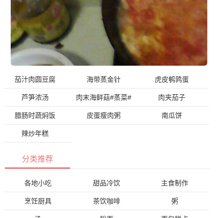
茄汁肉圆豆腐
海带蒸金针
虎皮鹌鹑蛋
芦笋浓汤
肉末海鲜菇#蒸菜#
肉夹茄子
腊肠时蔬焖饭
皮蛋瘦肉粥
南瓜饼
辣炒年糕
分类推荐
各地小吃
甜品冷饮
主食制作
烹饪厨具
茶饮咖啡
粥