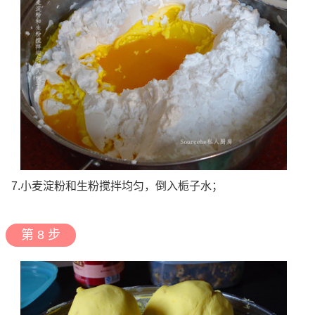
7.小麦淀粉和生粉搅拌均匀，倒入栀子水；
第 8 步