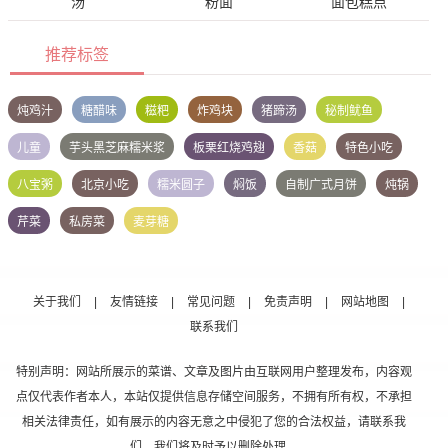
汤
粉面
面包糕点
推荐标签
炖鸡汁
糖醋味
糍粑
炸鸡块
猪蹄汤
秘制鱿鱼
儿童
芋头黑芝麻糯米浆
板栗红烧鸡翅
香菇
特色小吃
八宝粥
北京小吃
糯米圆子
焖饭
自制广式月饼
炖锅
芹菜
私房菜
麦芽糖
关于我们
|
友情链接
|
常见问题
|
免责声明
|
网站地图
|
联系我们
特别声明：网站所展示的菜谱、文章及图片由互联网用户整理发布，内容观
点仅代表作者本人，本站仅提供信息存储空间服务，不拥有所有权，不承担
相关法律责任，如有展示的内容无意之中侵犯了您的合法权益，请联系我
们，我们将及时予以删除处理。