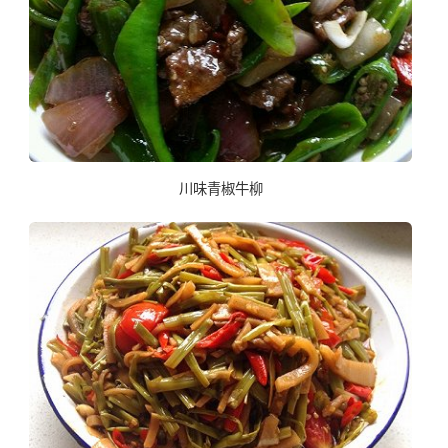
川味青椒牛柳