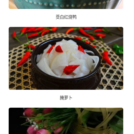
茭白红烧鸭
腌萝卜