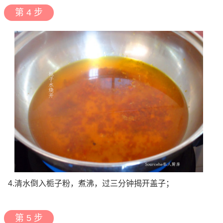
第 4 步
4.清水倒入栀子粉，煮沸，过三分钟揭开盖子；
第 5 步