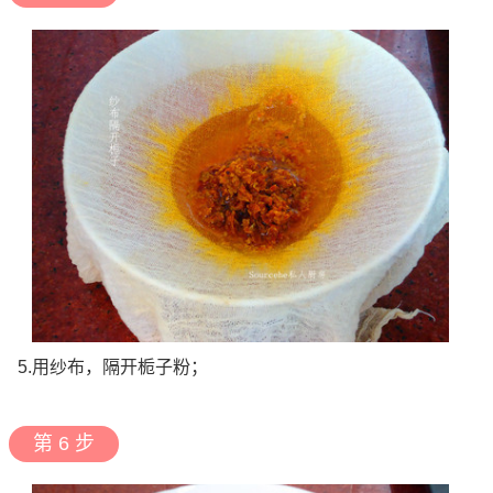
5.用纱布，隔开栀子粉；
第 6 步