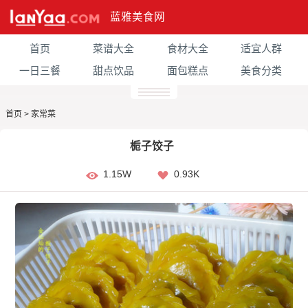
蓝雅美食网
首页
菜谱大全
食材大全
适宜人群
一日三餐
甜点饮品
面包糕点
美食分类
首页
>
家常菜
栀子饺子
1.15W
0.93K