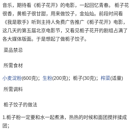
音乐，期待看《栀子花开》的电影，一起回忆青春。 栀子花
很香，黄栀子很甘甜，用来做饺子，金灿灿。前段时间看
《我是歌手》听到主持人免费广告推广《栀子花开》电影，
这几天的第五届北京电影节，又看见栀子花开的剧组占满了
各大媒体版面。于是想起了做栀子饺子。
菜品禁忌
所需食材
小麦
淀粉
(600克)；
生粉
(200克)；栀子(30克)；
榨菜
(适量)
所需调料
栀子饺子的做法
1.栀子粉一定要和水一起煮沸，热热的时候和面团搅拌揉成
团；