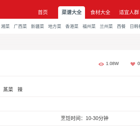
首页
菜谱大全
食材大全
适宜人群
湘菜
广西菜
新疆菜
地方菜
香港菜
福州菜
兰州菜
西餐
日韩
1.08W
0
蒸菜
辣
烹饪时间：10-30分钟