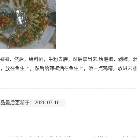
切圈圈，然后，给料酒，生粉去腥，然后拿出来,给泡椒，剁椒，
姜，放在鱼生上，然后给辣椒洒在鱼生上，洒一点鸡精，放进去
品最后更新于：2026-07-16