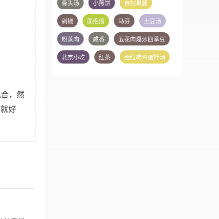
骨头汤
小煎饼
自制果酱
剁椒
面疙瘩
马芬
土豆汤
粉蒸肉
咸香
五花肉爆炒四季豆
北京小吃
红茶
西红柿鸡蛋拌汤
混合，然
蒸就好