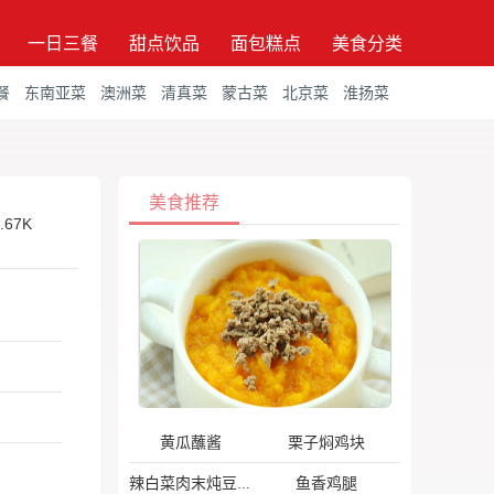
一日三餐
甜点饮品
面包糕点
美食分类
餐
东南亚菜
澳洲菜
清真菜
蒙古菜
北京菜
淮扬菜
美食推荐
.67K
黄瓜蘸酱
栗子焖鸡块
鱼香鸡腿
辣白菜肉末炖豆腐