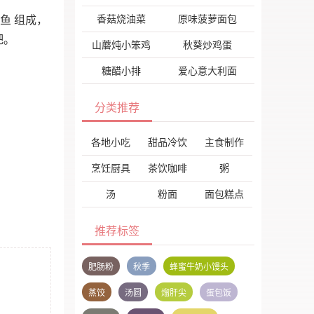
香菇烧油菜
原味菠萝面包
鱼 组成，
吧。
山蘑炖小笨鸡
秋葵炒鸡蛋
糖醋小排
爱心意大利面
分类推荐
各地小吃
甜品冷饮
主食制作
烹饪厨具
茶饮咖啡
粥
汤
粉面
面包糕点
推荐标签
肥肠粉
秋季
蜂蜜牛奶小馒头
蒸饺
汤圆
熘肝尖
蛋包饭