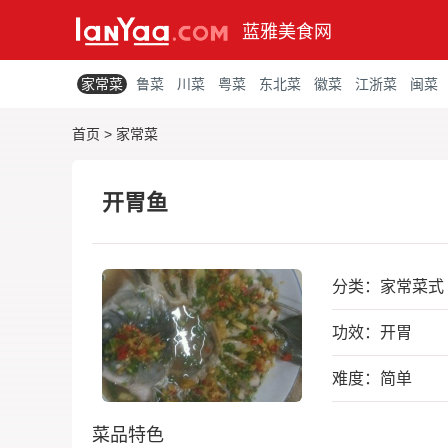
蓝雅美食网
家常菜
鲁菜
川菜
粤菜
东北菜
徽菜
江浙菜
闽菜
首页
>
家常菜
开胃鱼
分类：
家常菜式
功效：开胃
难度：简单
菜品特色