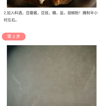
2.加入料酒，豆瓣酱，豆豉，糖，盐，胡椒粉！腌制半小
时左右。
第 3 步