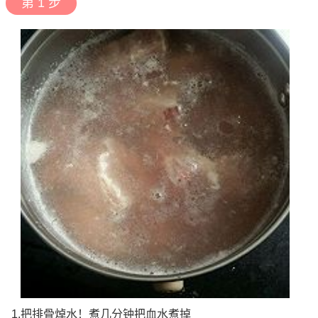
第 1 步
1.把排骨焯水！煮几分钟把血水煮掉