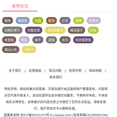
推荐标签
咖啡
酸甜鱼
汤圆
靓汤
红茶
焗烤
疙瘩汤
乌梅红枣汁
内脂豆腐
玉米排骨汤
糯米圆子
拌饭
年夜饭
粉条
果干
蒸锅
百合
鸡肉菠萝饭
潮汕小吃
玉米汁
关于我们
|
友情链接
|
常见问题
|
免责声明
|
网站地图
|
联系我们
特别声明：网站所展示的菜谱、文章及图片由互联网用户整理发布，内容观
点仅代表作者本人，本站仅提供信息存储空间服务，不拥有所有权，不承担
相关法律责任，如有展示的内容无意之中侵犯了您的合法权益，请联系我
们，我们将及时予以删除处理。
蓝雅美食网
京ICP备08101473号-6
| lanyaa.com | 联系邮箱1623956913#q