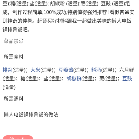
量);糖(适量);盐(适量); 胡椒粉 (适量);葱(适量); 豆豉 (适量)组
成，制作过程简单,100%成功,特别值得强烈推荐 !看似普通实
则神奇的佳肴。赶紧买好材料跟我一起做出美味的懒人电饭
锅排骨饭吧。
菜品禁忌
所需食材
排骨
(适量)；
大米
(适量)；
豆瓣酱
(适量)；
料酒
(适量)；六月鲜
(适量)；糖(适量)；盐(适量)；
胡椒粉
(适量)；葱(适量)；
豆豉
(适量)
所需调料
懒人电饭锅排骨饭的做法