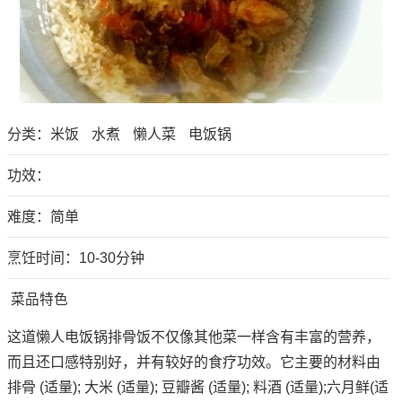
分类：
米饭
水煮
懒人菜
电饭锅
功效：
难度：简单
烹饪时间：10-30分钟
菜品特色
这道懒人电饭锅排骨饭不仅像其他菜一样含有丰富的营养，
而且还口感特别好，并有较好的食疗功效。它主要的材料由
排骨 (适量); 大米 (适量); 豆瓣酱 (适量); 料酒 (适量);六月鲜(适