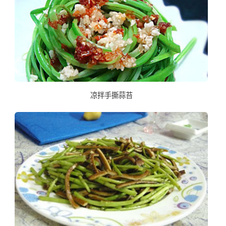
凉拌手撕蒜苔