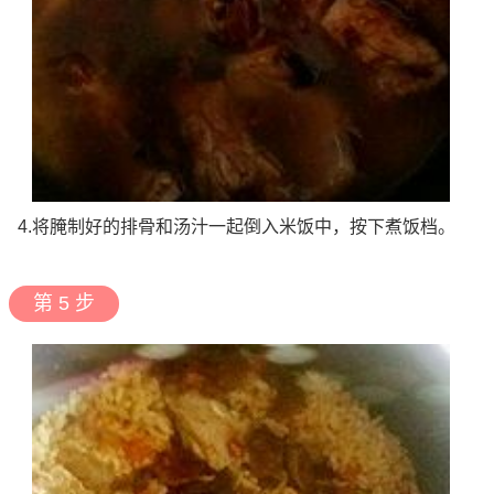
4.将腌制好的排骨和汤汁一起倒入米饭中，按下煮饭档。
第 5 步