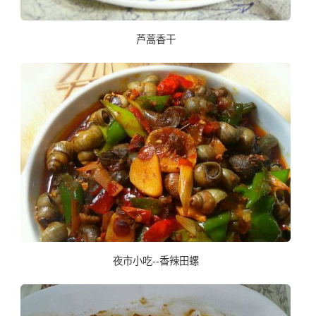
芦蒿香干
夜市小吃--香辣田螺