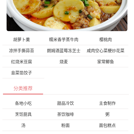
胡萝卜羹
糯米香芋蒸牛肉
樱桃肉
凉拌手撕蒜苔
朗姆酒蓝莓冻芝士
咸肉空心菜梗炒花菜
红烧米豆腐
烧麦
家常鲫鱼
韭菜馅饺子
分类推荐
各地小吃
甜品冷饮
主食制作
烹饪厨具
茶饮咖啡
粥
汤
粉面
面包糕点