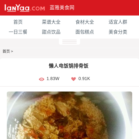
蓝雅美食网
首页
菜谱大全
食材大全
适宜人群
一日三餐
甜点饮品
面包糕点
美食分类
首页
>
懒人电饭锅排骨饭
1.83W
0.91K