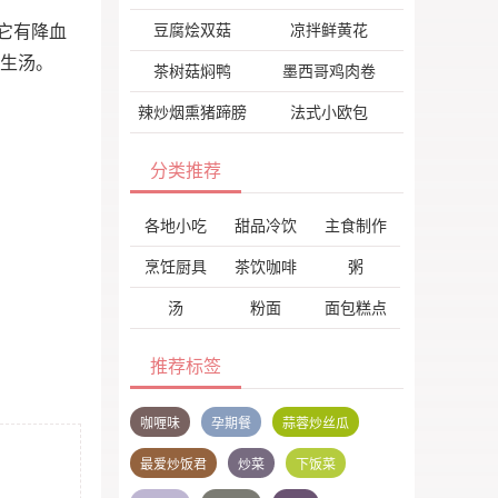
豆腐烩双菇
凉拌鲜黄花
它有降血
养生汤。
茶树菇焖鸭
墨西哥鸡肉卷
辣炒烟熏猪蹄膀
法式小欧包
分类推荐
各地小吃
甜品冷饮
主食制作
烹饪厨具
茶饮咖啡
粥
汤
粉面
面包糕点
推荐标签
咖喱味
孕期餐
蒜蓉炒丝瓜
最爱炒饭君
炒菜
下饭菜