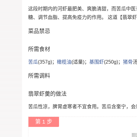
这段时期内的河虾最肥美、爽脆清甜，而苦瓜中医
糖、调节血脂、提高免疫力的作用。 这道【翡翠
菜品禁忌
所需食材
苦瓜
(357g)；
橄榄油
(适量)；
基围虾
(250g)；
猪骨
汤
所需调料
翡翠虾羹的做法
苦瓜性凉，脾胃虚寒者不宜食用。苦瓜含奎宁，会
第 1 步