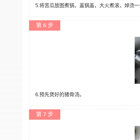
5.将苦瓜放图煮锅，盖锅盖，大火煮滚，焯烫
第 6 步
6.预先煲好的猪骨汤。
第 7 步