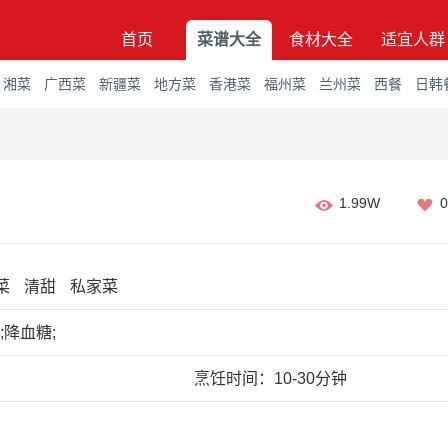
首页
菜谱大全
食材大全
适宜人群
湘菜
广西菜
新疆菜
地方菜
香港菜
福州菜
兰州菜
西餐
日韩
1.99W
0
菜
清甜
私家菜
;降血糖;
烹饪时间：10-30分钟