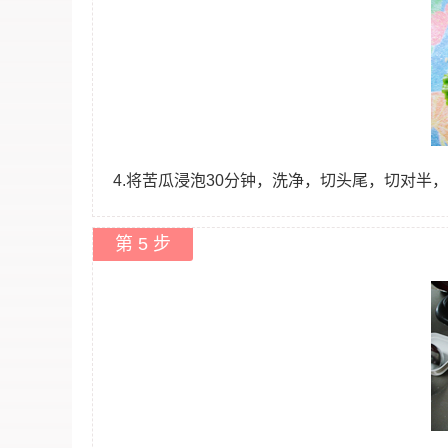
4.将苦瓜浸泡30分钟，洗净，切头尾，切对半
第 5 步