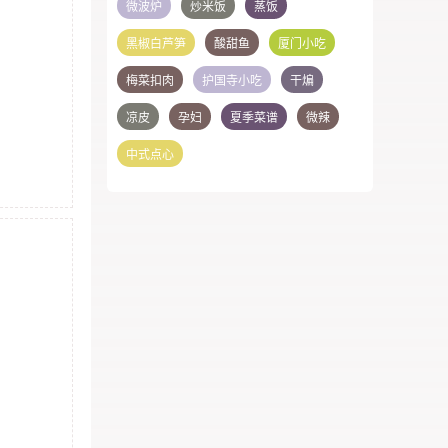
微波炉
炒米饭
蒸饭
黑椒白芦笋
酸甜鱼
厦门小吃
梅菜扣肉
护国寺小吃
干煸
凉皮
孕妇
夏季菜谱
微辣
中式点心