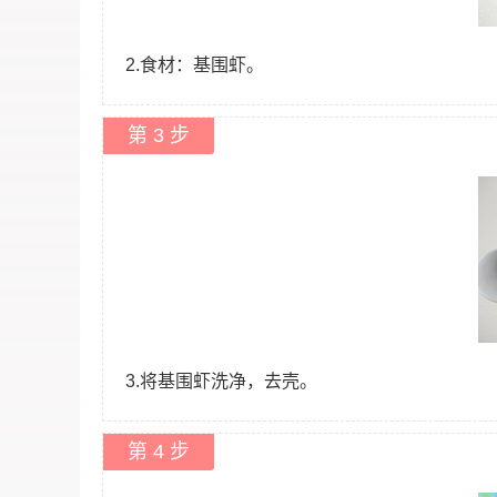
2.食材：基围虾。
第 3 步
3.将基围虾洗净，去壳。
第 4 步