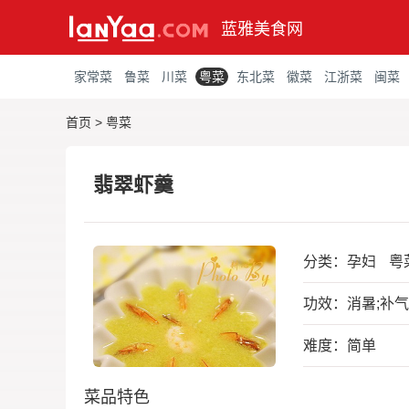
蓝雅美食网
家常菜
鲁菜
川菜
粤菜
东北菜
徽菜
江浙菜
闽菜
首页
>
粤菜
翡翠虾羹
分类：
孕妇
粤
功效：消暑;补气
难度：简单
菜品特色