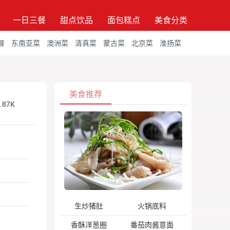
一日三餐
甜点饮品
面包糕点
美食分类
餐
东南亚菜
澳洲菜
清真菜
蒙古菜
北京菜
淮扬菜
美食推荐
.87K
生炒猪肚
火锅底料
香酥洋葱圈
番茄肉酱意面