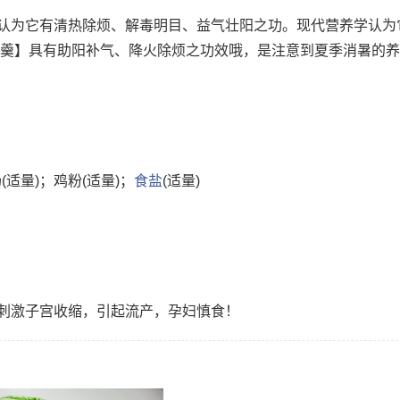
认为它有清热除烦、解毒明目、益气壮阳之功。现代营养学认为
虾羹】具有助阳补气、降火除烦之功效哦，是注意到夏季消暑的
(适量)；鸡粉(适量)；
食盐
(适量)
刺激子宫收缩，引起流产，孕妇慎食！