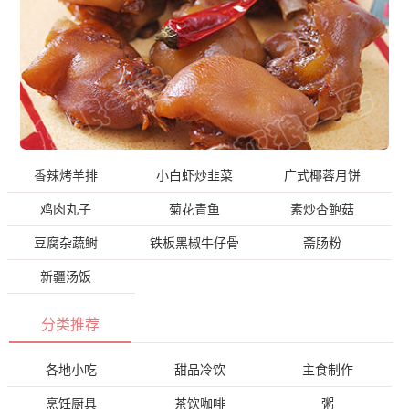
香辣烤羊排
小白虾炒韭菜
广式椰蓉月饼
鸡肉丸子
菊花青鱼
素炒杏鲍菇
豆腐杂蔬鲥
铁板黑椒牛仔骨
斋肠粉
新疆汤饭
分类推荐
各地小吃
甜品冷饮
主食制作
烹饪厨具
茶饮咖啡
粥