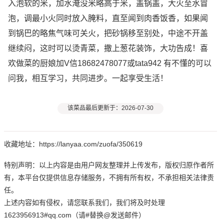
入泡软的米，加水淹没米略高于米，盖锅盖，大火至水冒
泡，调最小火同时放入腌料，直至闻到肉香饭香，如果闻
到锅巴的略焦气味可关火，把砂锅移至别处，中途不开盖
继续闷，这时可以烫青菜，撒上葱花装饰，大功告成！喜
欢做菜的厨娘加V信18682478077或tata942 有不懂的可以
问我，相互学习，共同进步。一起享受生活！
该菜品最后更新于：2026-07-30
收藏地址：https://lanyaa.com/zuofa/350619
特别声明：以上内容是由用户网友整理并上传发布，版权归原作者所
有，本平台仅提供信息存储服务，不拥有所有权，不承担相关法律责
任。
上述内容如有侵权，请您联系我们，我们将及时处理
1623956913#qq.com（请#替换@发送邮件）