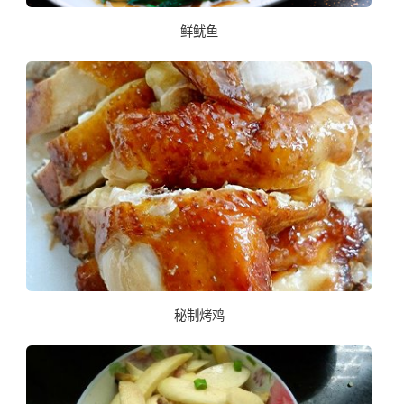
鲜鱿鱼
秘制烤鸡