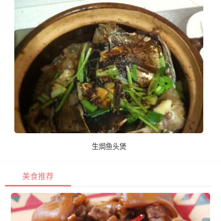
生焗鱼头煲
美食推荐