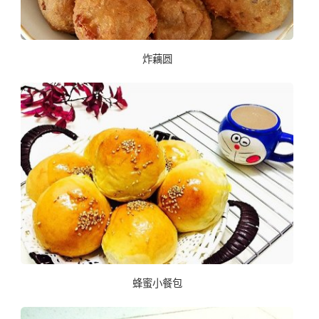
炸藕圆
蜂蜜小餐包