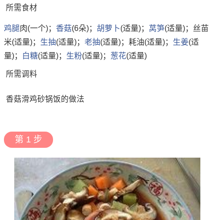
所需食材
鸡腿
肉(一个)；
香菇
(6朵)；
胡萝卜
(适量)；
莴笋
(适量)；丝苗
米(适量)；
生抽
(适量)；
老抽
(适量)；耗油(适量)；
生姜
(适
量)；
白糖
(适量)；
生粉
(适量)；
葱花
(适量)
所需调料
香菇滑鸡砂锅饭的做法
第 1 步