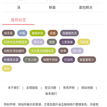
汤
粉面
面包糕点
推荐标签
快手菜
中餐
糖醋鲈鱼
蒜香
莲藕猪肉汤
红肉木瓜年糕甜汤
骨头汤
泡饭
土家族美
乌鸡汤
自制无添加酱料
芋头黑芝麻糯米浆
秋季
四川菜
秋葵蒸水蛋
广东小吃
咖喱牛肉饭
红烧肉
蜂蜜葡萄汁
甜水
关于我们
|
友情链接
|
常见问题
|
免责声明
|
网站地图
|
联系我们
特别声明：网站所展示的菜谱、文章及图片由互联网用户整理发布，内容观