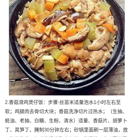
2.香菇滑鸡煲仔饭：步骤-丝苗米适量泡水1小时左右至
软；鸡腿肉去骨切大块；香菇洗净切片过热水；（生抽、
蚝油、老抽、白糖、生粉、清水）适量、香菇片、胡萝卜
丁、莴笋丁、腌制30分钟左右；砂锅里面刷一层薄油，放