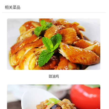
相关菜品
豉油鸡