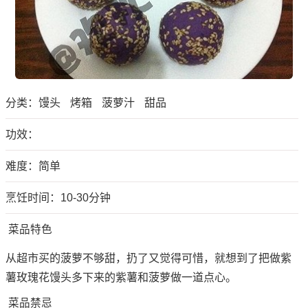
分类：
馒头
烤箱
菠萝汁
甜品
功效：
难度：简单
烹饪时间：10-30分钟
菜品特色
从超市买的菠萝不够甜，扔了又觉得可惜，就想到了把做紫
薯玫瑰花馒头多下来的紫薯和菠萝做一道点心。
菜品禁忌