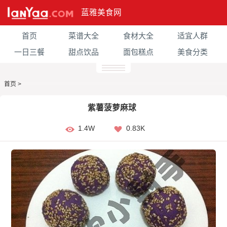
蓝雅美食网
首页
菜谱大全
食材大全
适宜人群
一日三餐
甜点饮品
面包糕点
美食分类
首页
>
紫薯菠萝麻球
1.4W
0.83K