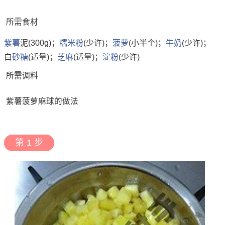
所需食材
紫薯
泥(300g)；
糯米粉
(少许)；
菠萝
(小半个)；
牛奶
(少许)；
白
砂糖
(适量)；
芝麻
(适量)；
淀粉
(少许)
所需调料
紫薯菠萝麻球的做法
第 1 步