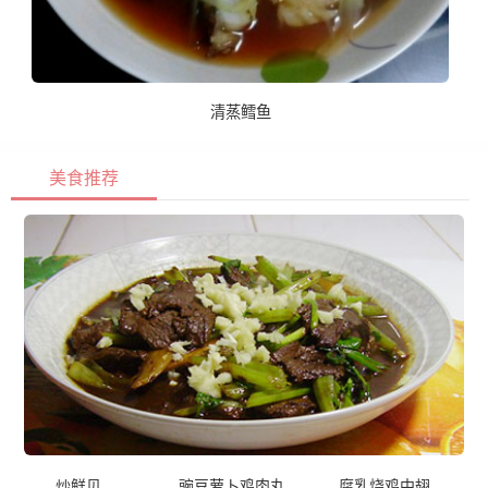
清蒸鳕鱼
美食推荐
炒鲜贝
豌豆萝卜鸡肉丸
腐乳烧鸡中翅