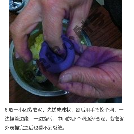
6.取一小团紫薯泥，先搓成球状，然后用手指挖个洞，一
边捏着边缘，一边旋转，中间的那个洞逐渐变深，紫薯泥
外表捏完之后也看不到裂缝。