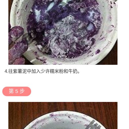
4.往紫薯泥中加入少许糯米粉和牛奶。
第 5 步