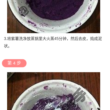
3.将紫薯洗净放蒸锅里大火蒸45分钟，然后去皮，捣成泥
状。
第 4 步