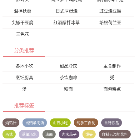
温拌秋葵
日式厚蛋烧
豇豆烧豆腐
尖椒干豆腐
红酒醋拌冰草
培根荷兰豆
三色花
分类推荐
各地小吃
甜品冷饮
主食制作
烹饪厨具
茶饮咖啡
粥
汤
粉面
面包糕点
推荐标签
炖鸡汁
当归羊肉汤
山西小吃
纯手工自制
自制饮品
西式
滋润汤水
凉面
肉末茄子
馒头
自制无添加酱料