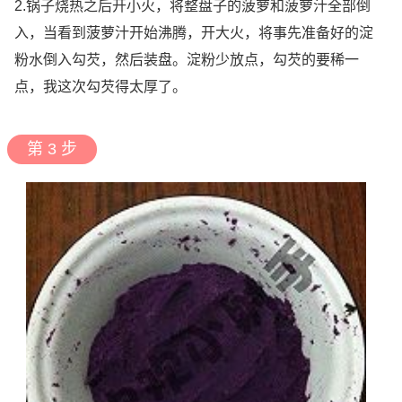
2.锅子烧热之后开小火，将整盘子的菠萝和菠萝汁全部倒
入，当看到菠萝汁开始沸腾，开大火，将事先准备好的淀
粉水倒入勾芡，然后装盘。淀粉少放点，勾芡的要稀一
点，我这次勾芡得太厚了。
第 3 步