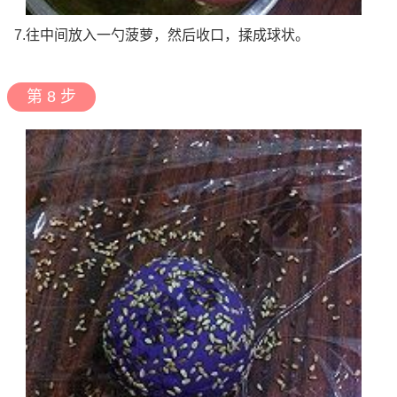
7.往中间放入一勺菠萝，然后收口，揉成球状。
第 8 步