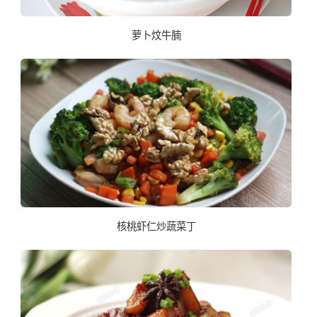
萝卜炆牛腩
核桃虾仁炒蔬菜丁