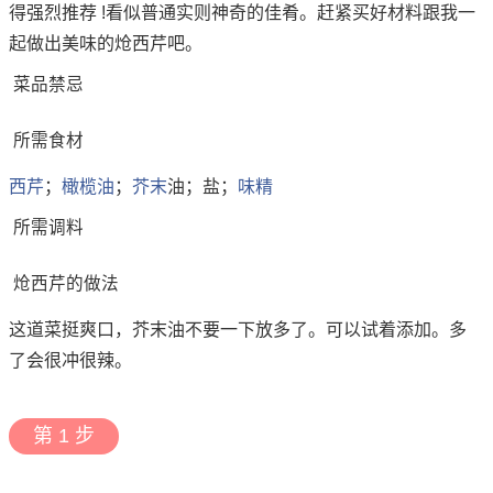
得强烈推荐 !看似普通实则神奇的佳肴。赶紧买好材料跟我一
起做出美味的炝西芹吧。
菜品禁忌
所需食材
西芹
；
橄榄油
；
芥末
油；盐；
味精
所需调料
炝西芹的做法
这道菜挺爽口，芥末油不要一下放多了。可以试着添加。多
了会很冲很辣。
第 1 步