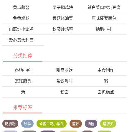
黄瓜蘸酱
栗子焖鸡块
辣白菜肉末炖豆腐
鱼香鸡腿
香菇烧油菜
原味菠萝面包
山蘑炖小笨鸡
秋葵炒鸡蛋
糖醋小排
爱心意大利面
分类推荐
各地小吃
甜品冷饮
主食制作
烹饪厨具
茶饮咖啡
粥
汤
粉面
面包糕点
推荐标签
肥肠粉
秋季
蜂蜜牛奶小馒头
蒸饺
汤圆
熘肝尖