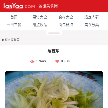
蓝雅美食网
首页
菜谱大全
食材大全
适宜人群
一日三餐
甜点饮品
面包糕点
美食分类
首页
>
家常菜
炝西芹
1.94W
0.73K