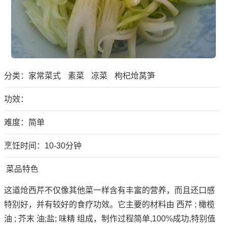
分类：
家常菜式
素菜
凉菜
枸杞炝莴笋
功效：
难度：简单
烹饪时间：10-30分钟
菜品特色
这道炝西芹不仅像其他菜一样含有丰富的营养，而且还口感
特别好，并有较好的食疗功效。它主要的材料由 西芹 ; 橄榄
油 ; 芥末 油;盐; 味精 组成，制作过程简单,100%成功,特别值