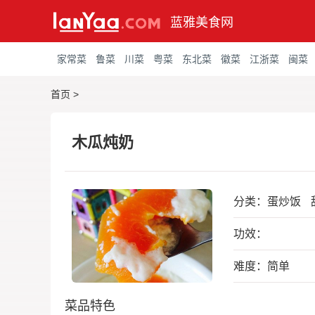
蓝雅美食网
家常菜
鲁菜
川菜
粤菜
东北菜
徽菜
江浙菜
闽菜
首页
>
木瓜炖奶
分类：
蛋炒饭
功效：
难度：简单
菜品特色