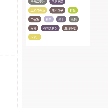
乌梅红枣汁
内脂豆腐
玉米排骨汤
糯米圆子
拌饭
年夜饭
粉条
果干
蒸锅
百合
鸡肉菠萝饭
潮汕小吃
玉米汁