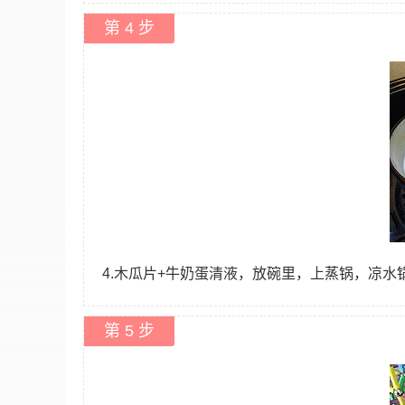
第 4 步
4.木瓜片+牛奶蛋清液，放碗里，上蒸锅，凉水
第 5 步