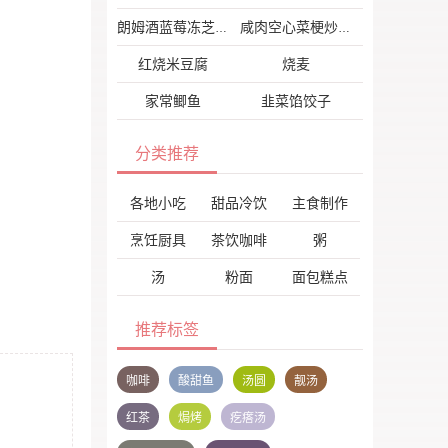
朗姆酒蓝莓冻芝士
咸肉空心菜梗炒花菜
红烧米豆腐
烧麦
家常鲫鱼
韭菜馅饺子
分类推荐
各地小吃
甜品冷饮
主食制作
烹饪厨具
茶饮咖啡
粥
汤
粉面
面包糕点
推荐标签
咖啡
酸甜鱼
汤圆
靓汤
红茶
焗烤
疙瘩汤