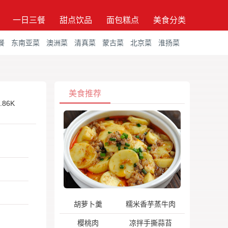
一日三餐
甜点饮品
面包糕点
美食分类
餐
东南亚菜
澳洲菜
清真菜
蒙古菜
北京菜
淮扬菜
美食推荐
.86K
胡萝卜羹
糯米香芋蒸牛肉
樱桃肉
凉拌手撕蒜苔