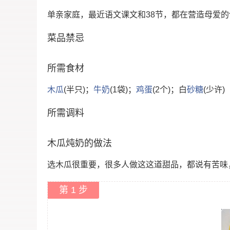
单亲家庭，最近语文课文和38节，都在营造母爱
菜品禁忌
所需食材
木瓜
(半只)；
牛奶
(1袋)；
鸡蛋
(2个)；白
砂糖
(少许)
所需调料
木瓜炖奶的做法
选木瓜很重要，很多人做这这道甜品，都说有苦味
第 1 步