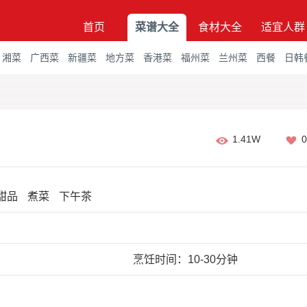
首页
菜谱大全
食材大全
适宜人群
湘菜
广西菜
新疆菜
地方菜
香港菜
福州菜
兰州菜
西餐
日韩
1.41W
0
甜品
煮菜
下午茶
烹饪时间：10-30分钟