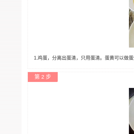
1.鸡蛋，分离出蛋清，只用蛋清。蛋黄可以做
第 2 步