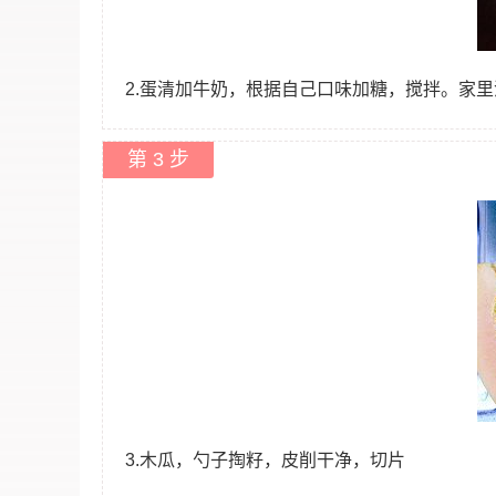
2.蛋清加牛奶，根据自己口味加糖，搅拌。家
第 3 步
3.木瓜，勺子掏籽，皮削干净，切片