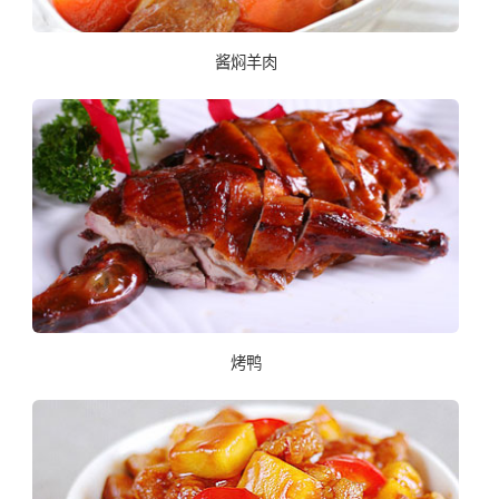
酱焖羊肉
烤鸭