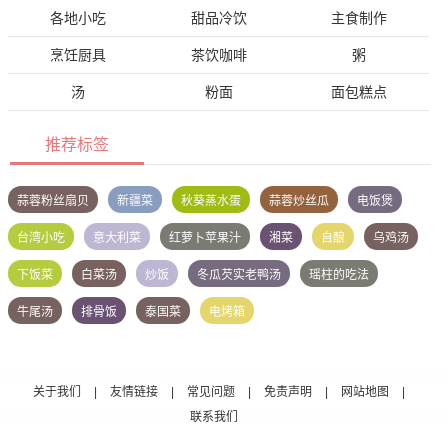
各地小吃
甜品冷饮
主食制作
烹饪厨具
茶饮咖啡
粥
汤
粉面
面包糕点
推荐标签
蒜蓉粉丝扇贝
新疆菜
秋葵蒸水蛋
蒜蓉炒丝瓜
电饭煲
台湾小吃
意大利菜
红萝卜苹果汁
湘菜
自酿
乌鸡汤
下饭菜
白菜汤
炒饭
冬瓜芡实老鸭汤
瑶柱的吃法
牛尾汤
排骨饭
泰国菜
电烤箱
关于我们
|
友情链接
|
常见问题
|
免责声明
|
网站地图
|
联系我们