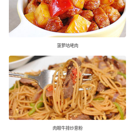
菠萝咕咾肉
肉眼牛排炒意粉