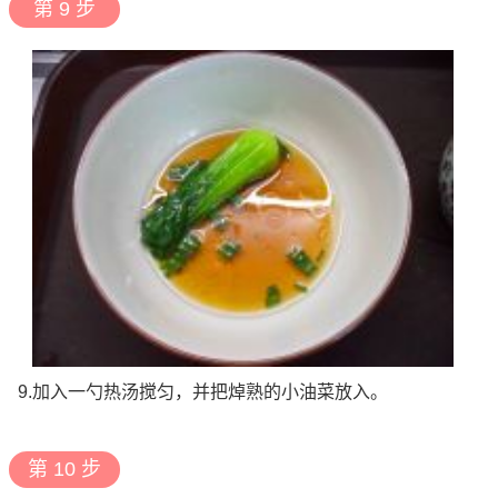
第 9 步
9.加入一勺热汤搅匀，并把焯熟的小油菜放入。
第 10 步