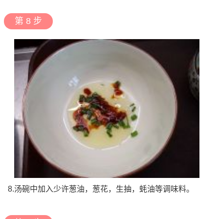
第 8 步
8.汤碗中加入少许葱油，葱花，生抽，蚝油等调味料。