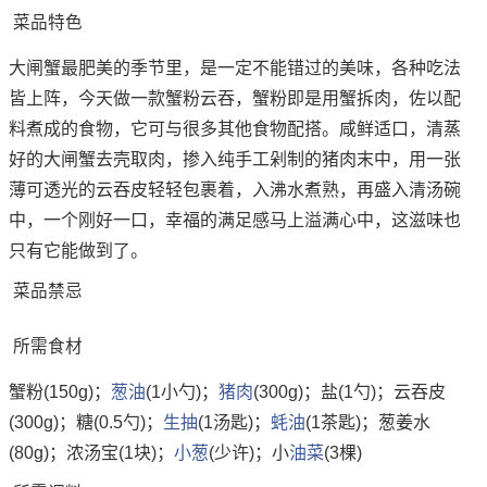
菜品特色
大闸蟹最肥美的季节里，是一定不能错过的美味，各种吃法
皆上阵，今天做一款蟹粉云吞，蟹粉即是用蟹拆肉，佐以配
料煮成的食物，它可与很多其他食物配搭。咸鲜适口，清蒸
好的大闸蟹去壳取肉，掺入纯手工剁制的猪肉末中，用一张
薄可透光的云吞皮轻轻包裹着，入沸水煮熟，再盛入清汤碗
中，一个刚好一口，幸福的满足感马上溢满心中，这滋味也
只有它能做到了。
菜品禁忌
所需食材
蟹粉(150g)；
葱油
(1小勺)；
猪肉
(300g)；盐(1勺)；云吞皮
(300g)；糖(0.5勺)；
生抽
(1汤匙)；
蚝油
(1茶匙)；葱姜水
(80g)；浓汤宝(1块)；
小葱
(少许)；小
油菜
(3棵)