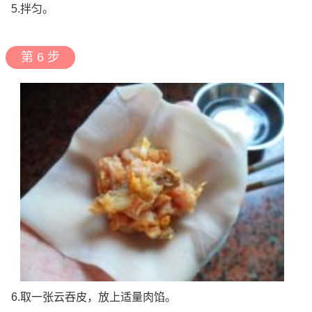
5.拌匀。
第 6 步
6.取一张云吞皮，放上适量肉馅。