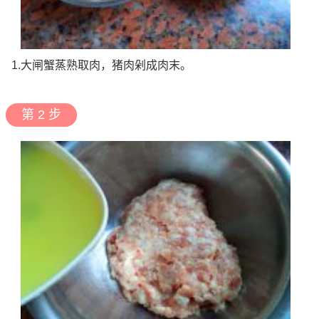
1.大闸蟹蒸熟取肉，猪肉剁成肉末。
第 2 步