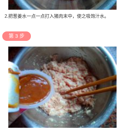
2.把葱姜水一点一点打入猪肉末中，使之吸饱汁水。
第 3 步