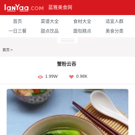
蓝雅美食网
首页
菜谱大全
食材大全
适宜人群
一日三餐
甜点饮品
面包糕点
美食分类
首页
>
蟹粉云吞
1.99W
0.98K