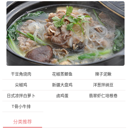
干豆角烧肉
花椒蒸鲫鱼
辣子泥鳅
尖椒鸡
新疆大盘鸡
洋葱拌纳豆
日式凉拌白萝卜
卤鸡蛋
翡翠虾仁培根卷
T骨小牛排
分类推荐