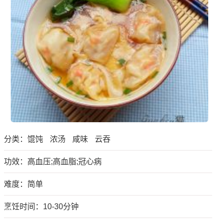
分类：
馄饨
浓汤
咸味
云吞
功效：高血压;高血脂;冠心病
难度：简单
烹饪时间：10-30分钟