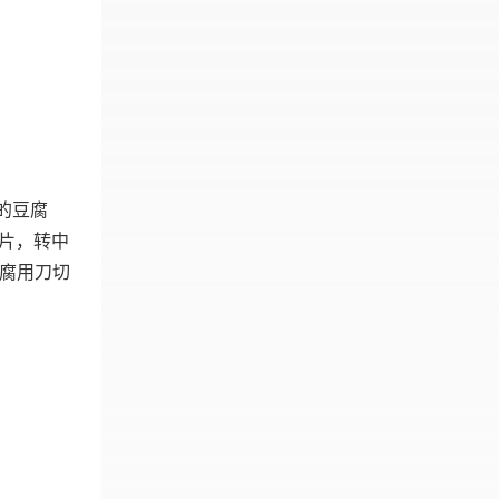
的豆腐
腐片，转中
豆腐用刀切