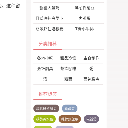
恋。这种留
新疆大盘鸡
洋葱拌纳豆
日式凉拌白萝卜
卤鸡蛋
翡翠虾仁培根卷
T骨小牛排
分类推荐
各地小吃
甜品冷饮
主食制作
烹饪厨具
茶饮咖啡
粥
汤
粉面
面包糕点
推荐标签
蒜蓉粉丝扇贝
新疆菜
秋葵蒸水蛋
蒜蓉炒丝瓜
电饭煲