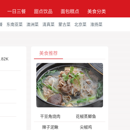
一日三餐
甜点饮品
面包糕点
美食分类
餐
东南亚菜
澳洲菜
清真菜
蒙古菜
北京菜
淮扬菜
美食推荐
.82K
干豆角烧肉
花椒蒸鲫鱼
辣子泥鳅
尖椒鸡