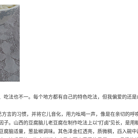
、吃法也不一。每个地方都有自己的特色吃法，但我偏爱的还是
自己方言的习惯，并将它儿音化，用力吆喝一声，像是在亲切的呼
因子。山西的豆腐脑儿老豆腐在制作吃法上以“打卤”见长，是用
豆腐脑适量，葱盐椒调味。其色泽金红透亮，质微稠，舀入碗中