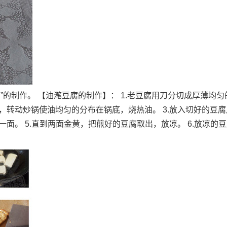
”的制作。 【油滗豆腐的制作】： 1.老豆腐用刀分切成厚薄均匀
柄，转动炒锅使油均匀的分布在锅底，烧热油。 3.放入切好的豆
一面。 5.直到两面金黄，把煎好的豆腐取出，放凉。 6.放凉的