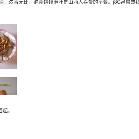
油，浓香无比，泡食饼馍麻叶是山西人喜爱的早餐。j8G吕梁热
舀起。
。