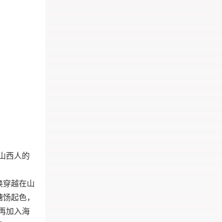
山西人的
唤穿越在山
糖饧起色，
再加入海