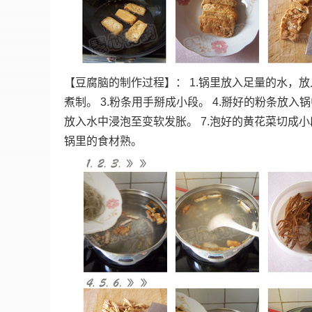
【豆腐脑的制作过程】： 1.锅里放入足量的水，
煮制。 3.粉条用手掰成小段。 4.掰好的粉条放入
放入水中浸泡至变软发胀。 7.泡好的黄花菜切成小
锅里的食材熟。