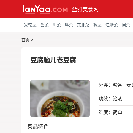
蓝雅美食网
家常菜
鲁菜
川菜
粤菜
东北菜
徽菜
江浙菜
闽菜
首页
>
豆腐脑儿老豆腐
分类：
粉条
麦
功效：治咳
难度：简单
菜品特色