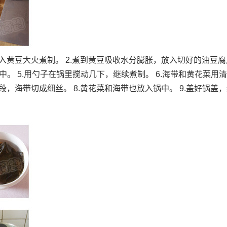
放入黄豆大火煮制。 2.煮到黄豆吸收水分膨胀，放入切好的油豆
锅中。 5.用勺子在锅里搅动几下，继续煮制。 6.海带和黄花菜用
段，海带切成细丝。 8.黄花菜和海带也放入锅中。 9.盖好锅盖