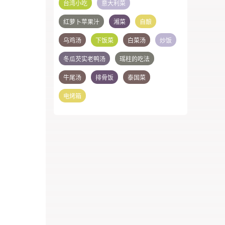
台湾小吃
意大利菜
红萝卜苹果汁
湘菜
自酿
乌鸡汤
下饭菜
白菜汤
炒饭
冬瓜芡实老鸭汤
瑶柱的吃法
牛尾汤
排骨饭
泰国菜
电烤箱