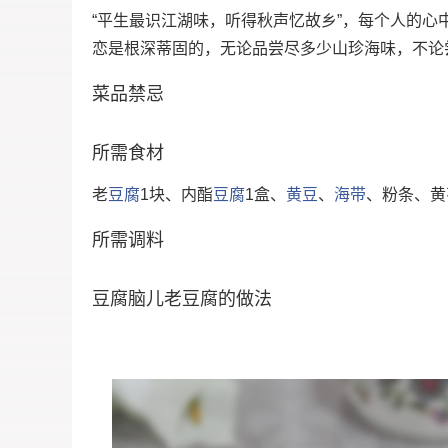
“平生最识江湖味，听得秋声忆故乡”，每个人的
恋是根深蒂固的，无论品尝尽多少山珍海味，不论
菜品禁忌
所需食材
老
豆腐
1块、内酯
豆腐
1盒、
黄豆
、
海带
、粉条、黄
所需调料
豆腐脑儿老豆腐的做法