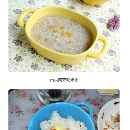
南瓜肉末糙米粥