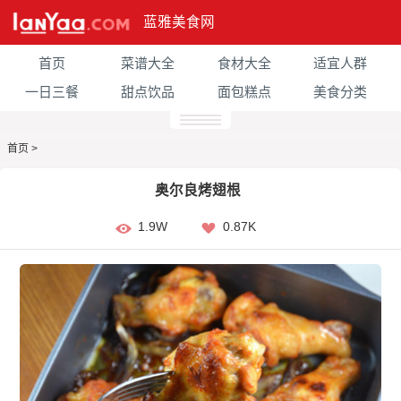
蓝雅美食网
首页
菜谱大全
食材大全
适宜人群
一日三餐
甜点饮品
面包糕点
美食分类
首页
>
奥尔良烤翅根
1.9W
0.87K