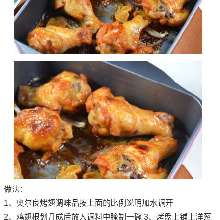
做法：
1、奥尔良烤翅调味品按上面的比例说明加水调开
2、鸡翅根划几成后放入调料中腌制一碗 3、烤盘上铺上洋葱