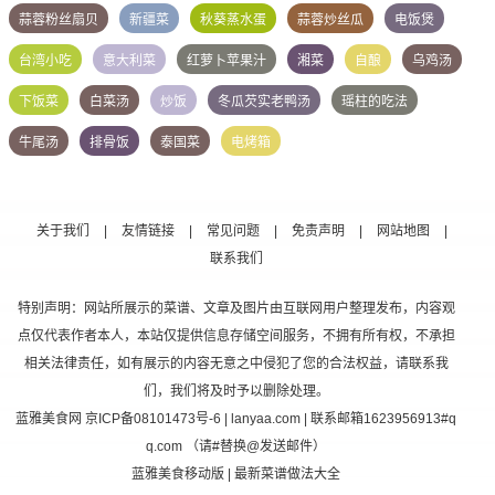
蒜蓉粉丝扇贝
新疆菜
秋葵蒸水蛋
蒜蓉炒丝瓜
电饭煲
台湾小吃
意大利菜
红萝卜苹果汁
湘菜
自酿
乌鸡汤
下饭菜
白菜汤
炒饭
冬瓜芡实老鸭汤
瑶柱的吃法
牛尾汤
排骨饭
泰国菜
电烤箱
关于我们
|
友情链接
|
常见问题
|
免责声明
|
网站地图
|
联系我们
特别声明：网站所展示的菜谱、文章及图片由互联网用户整理发布，内容观
点仅代表作者本人，本站仅提供信息存储空间服务，不拥有所有权，不承担
相关法律责任，如有展示的内容无意之中侵犯了您的合法权益，请联系我
们，我们将及时予以删除处理。
蓝雅美食网
京ICP备08101473号-6
| lanyaa.com | 联系邮箱1623956913#q
q.com （请#替换@发送邮件）
蓝雅美食移动版
| 最新菜谱做法大全