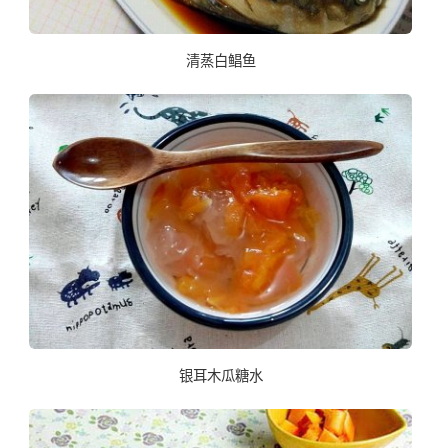
清蒸白鲳鱼
银耳木瓜糖水