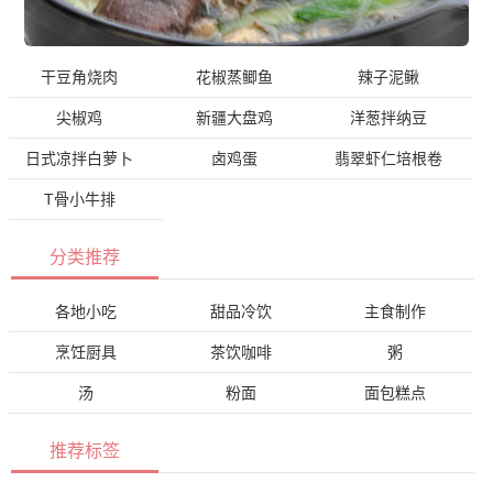
干豆角烧肉
花椒蒸鲫鱼
辣子泥鳅
尖椒鸡
新疆大盘鸡
洋葱拌纳豆
日式凉拌白萝卜
卤鸡蛋
翡翠虾仁培根卷
T骨小牛排
分类推荐
各地小吃
甜品冷饮
主食制作
烹饪厨具
茶饮咖啡
粥
汤
粉面
面包糕点
推荐标签