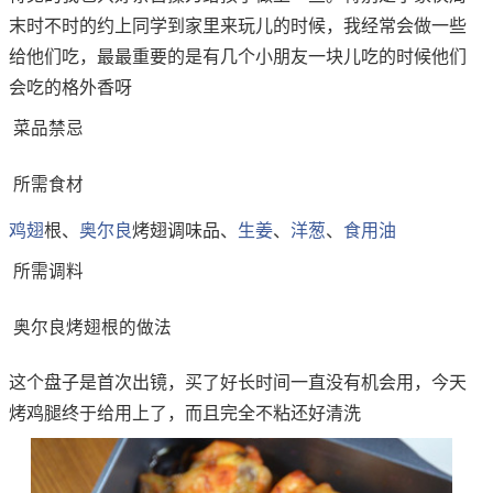
末时不时的约上同学到家里来玩儿的时候，我经常会做一些
给他们吃，最最重要的是有几个小朋友一块儿吃的时候他们
会吃的格外香呀
菜品禁忌
所需食材
鸡翅
根、
奥尔良
烤翅调味品、
生姜
、
洋葱
、
食用油
所需调料
奥尔良烤翅根的做法
这个盘子是首次出镜，买了好长时间一直没有机会用，今天
烤鸡腿终于给用上了，而且完全不粘还好清洗