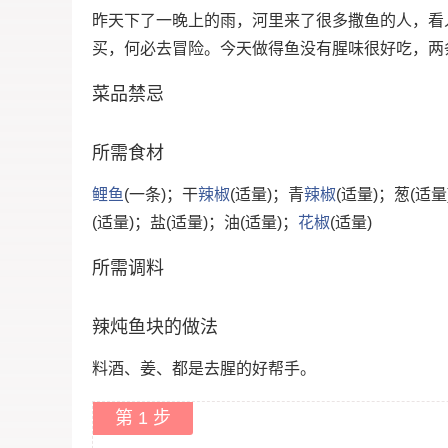
昨天下了一晚上的雨，河里来了很多撒鱼的人，看
买，何必去冒险。今天做得鱼没有腥味很好吃，两
菜品禁忌
所需食材
鲤鱼
(一条)；干
辣椒
(适量)；青
辣椒
(适量)；葱(适
(适量)；盐(适量)；油(适量)；
花椒
(适量)
所需调料
辣炖鱼块的做法
料酒、姜、都是去腥的好帮手。
第 1 步