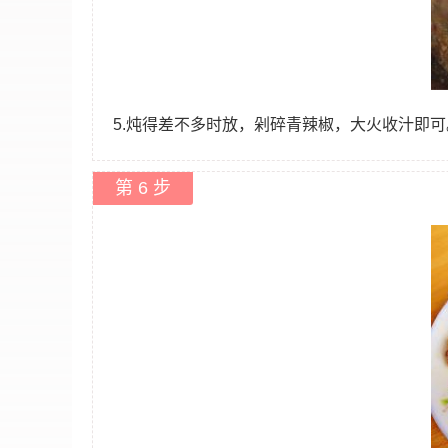
5.炖得差不多时放，剁碎青辣椒，大火收汁即可
第 6 步