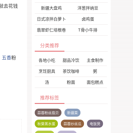
就去花钱
新疆大盘鸡
洋葱拌纳豆
日式凉拌白萝卜
卤鸡蛋
翡翠虾仁培根卷
T骨小牛排
分类推荐
；
五香
粉
各地小吃
甜品冷饮
主食制作
烹饪厨具
茶饮咖啡
粥
汤
粉面
面包糕点
推荐标签
蒜蓉粉丝扇贝
新疆菜
秋葵蒸水蛋
蒜蓉炒丝瓜
电饭煲