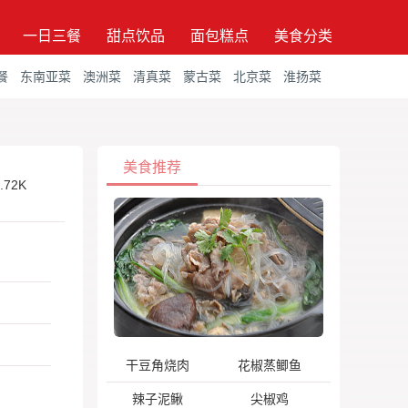
一日三餐
甜点饮品
面包糕点
美食分类
餐
东南亚菜
澳洲菜
清真菜
蒙古菜
北京菜
淮扬菜
美食推荐
.72K
干豆角烧肉
花椒蒸鲫鱼
辣子泥鳅
尖椒鸡