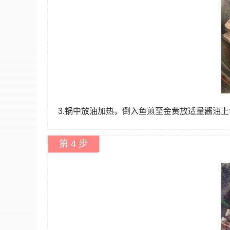
3.锅中放油加热，倒入鱼煎至金黄放适量酱油
第 4 步