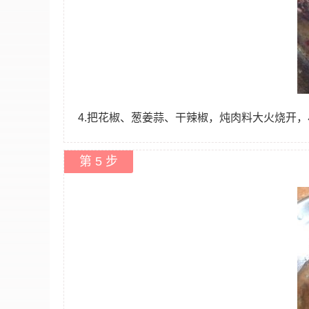
4.把花椒、葱姜蒜、干辣椒，炖肉料大火烧开
第 5 步