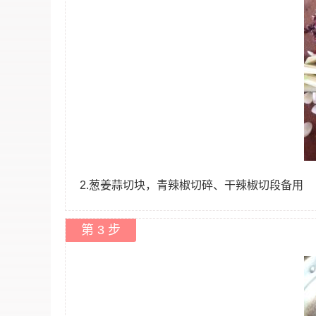
2.葱姜蒜切块，青辣椒切碎、干辣椒切段备用
第 3 步