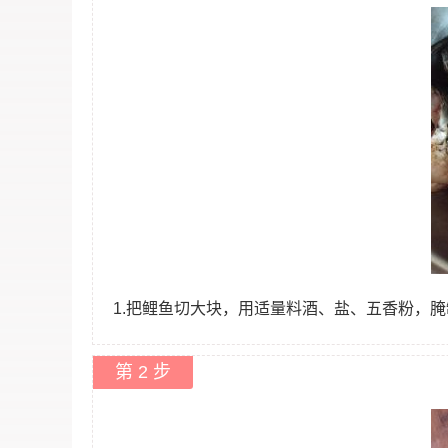
1.把鲤鱼切大块，用适量料酒、盐、五香粉，
第 2 步