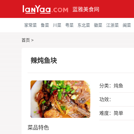
蓝雅美食网
家常菜
鲁菜
川菜
粤菜
东北菜
徽菜
江浙菜
闽菜
首页
>
辣炖鱼块
分类：
炖鱼
功效：
难度：简单
菜品特色