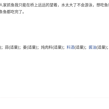
人家抓鱼我只能在桥上远远的望着，水太大了不会游泳，想吃鱼
条鱼都吃完了。
量)；蒜(适量)；姜(适量)；炖肉料(适量)；
料酒
(适量)；
酱油
(适量)