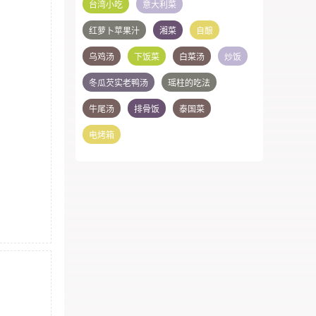
台湾小吃
意大利菜
红萝卜苹果汁
湘菜
自酿
乌鸡汤
下饭菜
白菜汤
炒饭
冬瓜芡实老鸭汤
瑶柱的吃法
牛尾汤
排骨饭
泰国菜
电烤箱