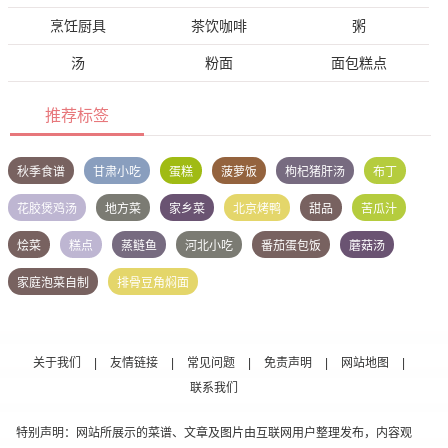
烹饪厨具
茶饮咖啡
粥
汤
粉面
面包糕点
推荐标签
秋季食谱
甘肃小吃
蛋糕
菠萝饭
枸杞猪肝汤
布丁
花胶煲鸡汤
地方菜
家乡菜
北京烤鸭
甜品
苦瓜汁
烩菜
糕点
蒸鲢鱼
河北小吃
番茄蛋包饭
蘑菇汤
家庭泡菜自制
排骨豆角焖面
关于我们
|
友情链接
|
常见问题
|
免责声明
|
网站地图
|
联系我们
特别声明：网站所展示的菜谱、文章及图片由互联网用户整理发布，内容观