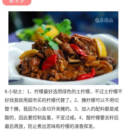
第 8 步
8.小贴士：1、柠檬最好选用绿色的土柠檬，不过土柠檬不
好找我就用超市买的柠檬代替了。2、腌柠檬可以不用切
整个腌，我因为心急切开来腌的。3、加入的配料都是咸
酸的，因此要控制盐量，不宜过咸。4、酸柠檬要去籽后
最后再放，防止煮出苦味和柠檬的清香挥发。