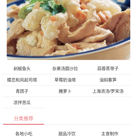
剁椒鱼头
杂果汤圆沙拉
蒜蓉蒸带子
蝶恋和风起司塔
草莓奶油塔
油焖春笋
青团子
腌萝卜
上海浓汤/罗宋汤
凉拌苦瓜
分类推荐
各地小吃
甜品冷饮
主食制作