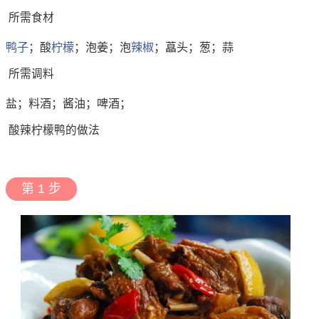
所需食材
鸭子
；酸
柠檬
；泡姜；泡
辣椒
；藠头；葱；蒜
所需调料
盐；料酒；酱油；啤酒；
酸辣柠檬鸭的做法
第 1 步