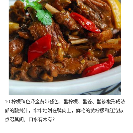
10.柠檬鸭色泽金黄带酱色，酸柠檬、酸姜、酸辣椒形成浓
郁的酸辣汁，牢牢地附在鸭肉上，鲜艳的黄柠檬和红泡椒
点缀其间，口水有木有？