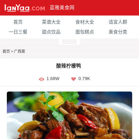
蓝雅美食网
首页
菜谱大全
食材大全
适宜人群
一日三餐
甜点饮品
面包糕点
美食分类
首页
>
广西菜
酸辣柠檬鸭
1.68W
0.79K