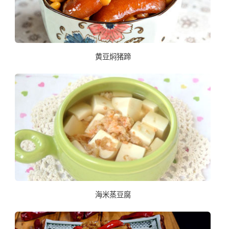
黄豆焖猪蹄
海米蒸豆腐