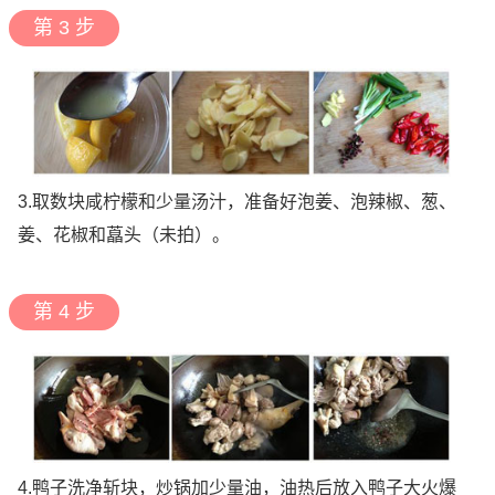
第 3 步
3.取数块咸柠檬和少量汤汁，准备好泡姜、泡辣椒、葱、
姜、花椒和藠头（未拍）。
第 4 步
4.鸭子洗净斩块，炒锅加少量油，油热后放入鸭子大火爆