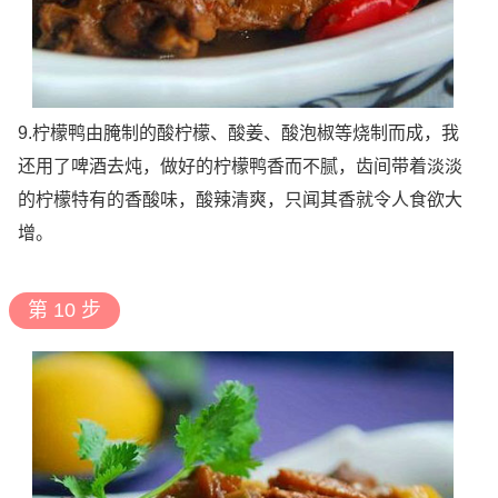
9.柠檬鸭由腌制的酸柠檬、酸姜、酸泡椒等烧制而成，我
还用了啤酒去炖，做好的柠檬鸭香而不腻，齿间带着淡淡
的柠檬特有的香酸味，酸辣清爽，只闻其香就令人食欲大
增。
第 10 步