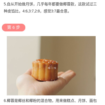
5.自从开始做月饼，几乎每年都要做椰蓉款，这款试过三
种皮馅比，4:6,3:7,2:8，感觉3:7最合意。
第 6 步
6.椰蓉是椰丝和椰粉的混合物，用来做糕点、月饼、面包