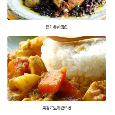
豉汁香煎鳕鱼
果香四溢咖喱鸡饭