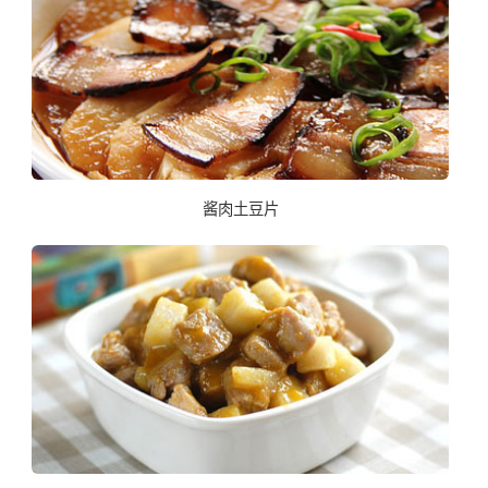
酱肉土豆片