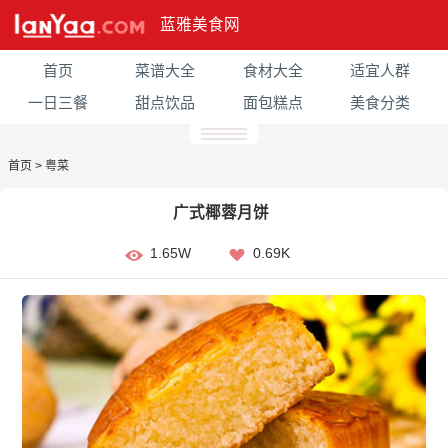
蓝雅美食网
首页
菜谱大全
食材大全
适宜人群
一日三餐
甜点饮品
面包糕点
美食分类
首页
>
粤菜
广式椰蓉月饼
1.65W
0.69K