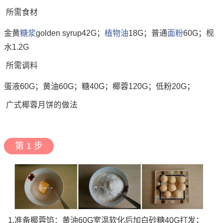
所需食材
金黄
糖浆
golden syrup42G；
植物油
18G；普通
面粉
60G；枧
水1.2G
所需调料
蛋液60G；黄油60G；糖40G；椰蓉120G；低粉20G；
广式椰蓉月饼的做法
第 1 步
1.准备椰蓉馅：黄油60G室温软化后加白砂糖40G打发；