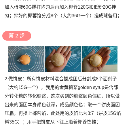
加入蛋液60G搅打均匀后再加入椰蓉120G和低粉20G拌
匀；拌好的椰蓉馅分成8个（大约36G一个）搓成球备用；
第 2 步
2.做饼皮：所有饼皮材料混合揉成团后分割成8个面剂子
（大约15G一个），我用的金黄糖浆golden syrup是含部
分转化糖的转化糖浆，这次买到的糖浆颜色偏红，所以做
出来的面团本身颜色就深，成品颜色也；取一个饼皮面团
压扁，再摆上椰蓉馅，此处用的皮馅比为3:7（饼皮15G馅
料35G）；用手把饼皮从下往上顺着椰蓉馅推；