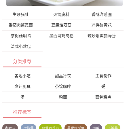
生炒猪肚
火锅底料
香酥洋葱圈
番茄肉酱意面
豆腐烩双菇
凉拌鲜黄花
茶树菇焖鸭
墨西哥鸡肉卷
辣炒烟熏猪蹄膀
法式小欧包
分类推荐
各地小吃
甜品冷饮
主食制作
烹饪厨具
茶饮咖啡
粥
汤
粉面
面包糕点
推荐标签
咖喱味
孕期餐
蒜蓉炒丝瓜
最爱炒饭君
炒菜
下饭菜