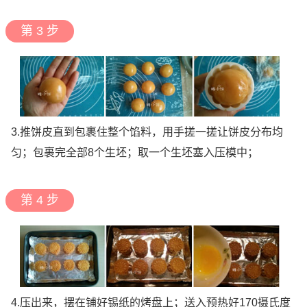
第 3 步
3.推饼皮直到包裹住整个馅料，用手搓一搓让饼皮分布均
匀；包裹完全部8个生坯；取一个生坯塞入压模中；
第 4 步
4.压出来，摆在铺好锡纸的烤盘上；送入预热好170摄氏度