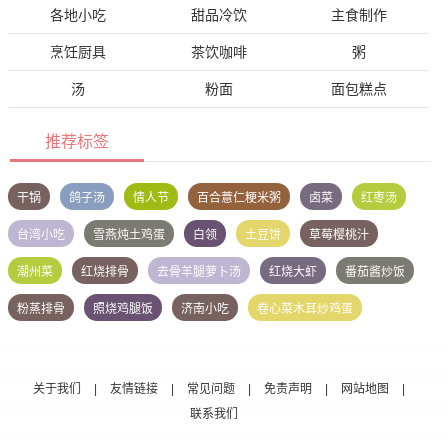
各地小吃
甜品冷饮
主食制作
烹饪厨具
茶饮咖啡
粥
汤
粉面
面包糕点
推荐标签
干锅
鸽子汤
情人节
百合薏仁粳米粥
卤菜
红枣汤
台湾小吃
雪燕炖土鸡蛋
白领
土豆饼
草莓樱桃汁
潮州菜
红烧排骨
去骨羊腿萝卜汤
红烧大虾
番茄酱炒饭
粉蒸排骨
照烧鸡腿饭
济南小吃
卷心菜木耳炒鸡蛋
关于我们
|
友情链接
|
常见问题
|
免责声明
|
网站地图
|
联系我们