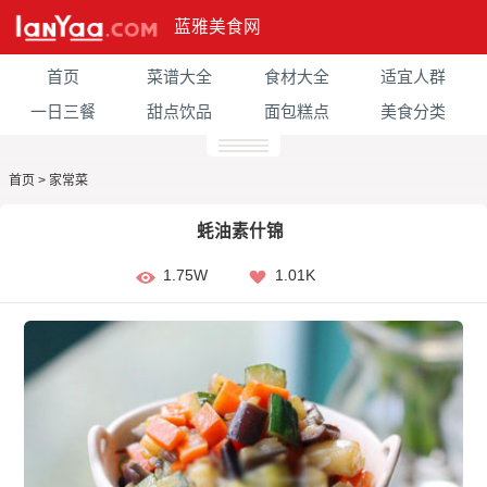
蓝雅美食网
首页
菜谱大全
食材大全
适宜人群
一日三餐
甜点饮品
面包糕点
美食分类
首页
>
家常菜
蚝油素什锦
1.75W
1.01K