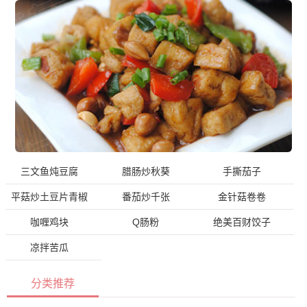
三文鱼炖豆腐
腊肠炒秋葵
手撕茄子
平菇炒土豆片青椒
番茄炒千张
金针菇卷卷
咖喱鸡块
Q肠粉
绝美百财饺子
凉拌苦瓜
分类推荐