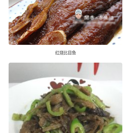
红烧比目鱼