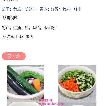
茄子
；
黄瓜
；
胡萝卜
；
青椒
；
洋葱
；
姜末
；
蒜末
所需调料
蚝油；生抽；盐；鸡精；水淀粉；
蚝油素什锦的做法
第 1 步