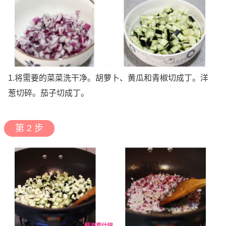
1.将需要的菜菜洗干净。胡萝卜、黄瓜和青椒切成丁。洋
葱切碎。茄子切成丁。
第 2 步