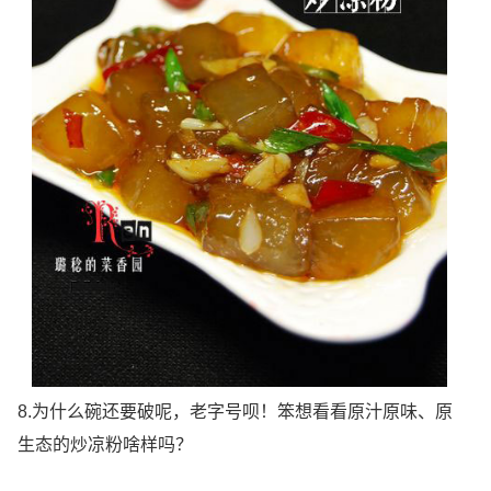
8.为什么碗还要破呢，老字号呗！笨想看看原汁原味、原
生态的炒凉粉啥样吗？