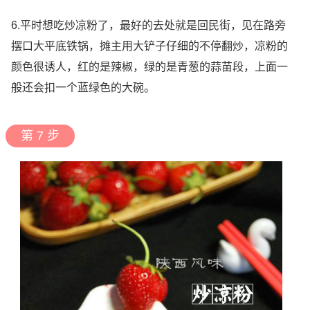
6.平时想吃炒凉粉了，最好的去处就是回民街，见在路旁
摆口大平底铁锅，摊主用大铲子仔细的不停翻炒，凉粉的
颜色很诱人，红的是辣椒，绿的是青葱的蒜苗段，上面一
般还会扣一个蓝绿色的大碗。
第 7 步