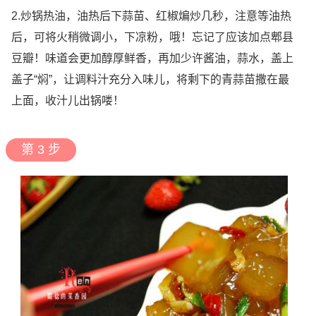
2.炒锅热油，油热后下蒜苗、红椒煸炒几秒，注意等油热
后，可将火稍微调小，下凉粉，哦！忘记了应该加点郫县
豆瓣！味道会更加醇厚鲜香，再加少许酱油，蒜水，盖上
盖子“焖”，让调料汁充分入味儿，将剩下的青蒜苗撒在最
上面，收汁儿出锅喽！
第 3 步