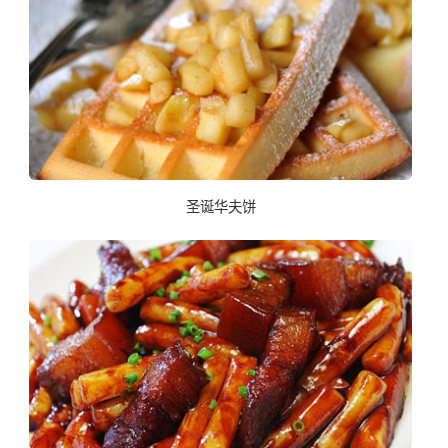
圣诞华夫饼