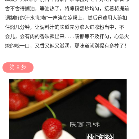
舍不舍得搁油，等油热了，将凉粉翻炒均匀，接着将提前
调制好的汁水“呲啦”一声浇在凉粉上，然后迅速用大碗扣
住焖几分钟，让调料汁的味道充分渗入进凉粉当中，不一
会儿，会有肉的香味飘出来……啧都等不及拌匀，心急火
燎的咬一口，又香又辣又滋润，那味道就别提有多棒了！
第 8 步