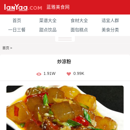
蓝雅美食网
首页
菜谱大全
食材大全
适宜人群
一日三餐
甜点饮品
面包糕点
美食分类
首页
>
炒凉粉
1.91W
0.99K