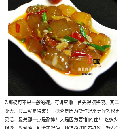
7.那碗可不是一般的碗，有讲究嘞！首先得搪瓷碗、其二
要大、其三就是得破！！搪瓷是因为操作起来更轻巧也更
灵活，最关键一点是耐摔！大是因为要“扣的住！”吃多少
现做，先倒油，别舍不得油，炒凉粉好吃不好吃，就看你