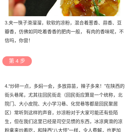
3.夹一筷子滑溜溜，软软的凉粉，混合着葱香、蒜香、豆
瓣香，仿佛如同吃着香香的肥肉一般， 有肉的香味呢，不
信吗，你尝！
第 4 步
4.“炒碎一点，多焖一会，多放蒜苗，辣子多来！”在陕西的
街头巷尾，尤其往回民街走（回民街应算是一个统称，北
院门、大小皮院、大小学习巷、化觉巷等都是回民聚居
区）常听到这样的声音，炒凉粉对于大家可能还有些陌
生，但在我们这里已经是司空见惯的东西，冰凉爽滑的凉
粉拿来炒着吃，和陕西“八大怪”一样，令人费解，也更加