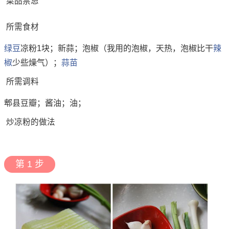
菜品禁忌
所需食材
绿豆
凉粉1块；新蒜；泡椒（我用的泡椒，天热，泡椒比干
辣
椒
少些燥气）；
蒜苗
所需调料
郫县豆瓣；酱油；油；
炒凉粉的做法
第 1 步