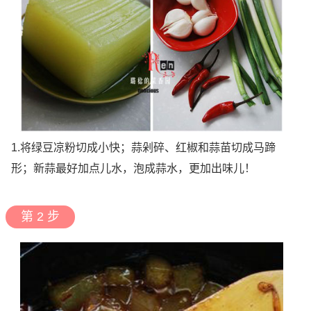
1.将绿豆凉粉切成小快；蒜剁碎、红椒和蒜苗切成马蹄
形；新蒜最好加点儿水，泡成蒜水，更加出味儿！
第 2 步