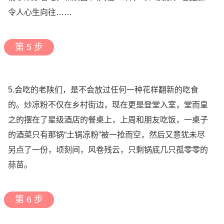
令人心生向往……
第 5 步
5.会吃的老陕们，是不会放过任何一种花样翻新的吃食
的。炒凉粉不仅在乡村街边，现在更是登堂入室，堂而皇
之的摆在了星级酒店的餐桌上，上周和朋友吃饭，一桌子
的酒菜只有那锅“土锅凉粉”被一抢而空，然后又意犹未尽
另点了一份，顷刻间，风卷残云，只剩锅底几只孤零零的
蒜苗。
第 6 步