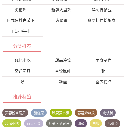
尖椒鸡
新疆大盘鸡
洋葱拌纳豆
日式凉拌白萝卜
卤鸡蛋
翡翠虾仁培根卷
T骨小牛排
分类推荐
各地小吃
甜品冷饮
主食制作
烹饪厨具
茶饮咖啡
粥
汤
粉面
面包糕点
推荐标签
蒜蓉粉丝扇贝
新疆菜
秋葵蒸水蛋
蒜蓉炒丝瓜
电饭煲
台湾小吃
意大利菜
红萝卜苹果汁
湘菜
自酿
乌鸡汤