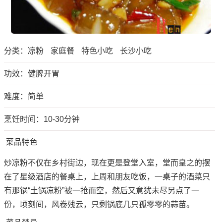
分类：
凉粉
家庭餐
特色小吃
长沙小吃
功效：健脾开胃
难度：简单
烹饪时间：10-30分钟
菜品特色
炒凉粉不仅在乡村街边，现在更是登堂入室，堂而皇之的摆
在了星级酒店的餐桌上，上周和朋友吃饭，一桌子的酒菜只
有那锅“土锅凉粉”被一抢而空，然后又意犹未尽另点了一
份，顷刻间，风卷残云，只剩锅底几只孤零零的蒜苗。