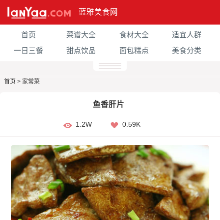
蓝雅美食网
首页
菜谱大全
食材大全
适宜人群
一日三餐
甜点饮品
面包糕点
美食分类
首页
>
家常菜
鱼香肝片
1.2W
0.59K