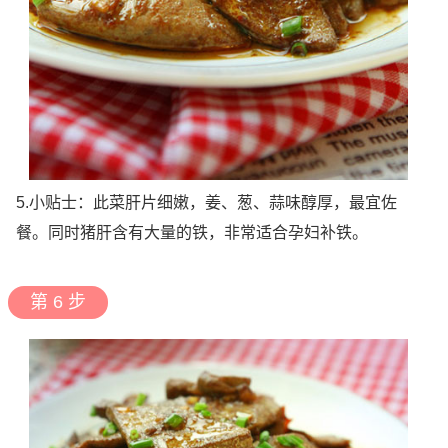
5.小贴士：此菜肝片细嫩，姜、葱、蒜味醇厚，最宜佐
餐。同时猪肝含有大量的铁，非常适合孕妇补铁。
第 6 步