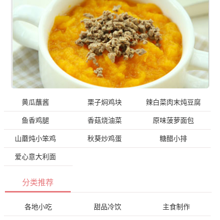
黄瓜蘸酱
栗子焖鸡块
辣白菜肉末炖豆腐
鱼香鸡腿
香菇烧油菜
原味菠萝面包
山蘑炖小笨鸡
秋葵炒鸡蛋
糖醋小排
爱心意大利面
分类推荐
各地小吃
甜品冷饮
主食制作