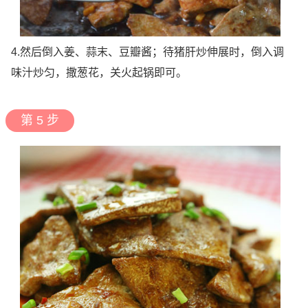
4.然后倒入姜、蒜末、豆瓣酱；待猪肝炒伸展时，倒入调
味汁炒匀，撒葱花，关火起锅即可。
第 5 步