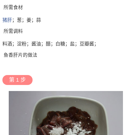
所需食材
猪肝
；葱；姜；蒜
所需调料
料酒；淀粉；酱油；醋；白糖；盐；豆瓣酱；
鱼香肝片的做法
第 1 步