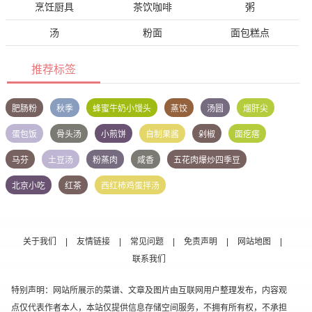
烹饪厨具
茶饮咖啡
粥
汤
粉面
面包糕点
推荐标签
肥肠粉
秋季
蜂蜜牛奶小馒头
蒸饺
汤圆
熘肝尖
蛋包饭
骨头汤
小煎饼
自制果酱
剁椒
面疙瘩
马芬
土豆汤
粉蒸肉
咸香
五花肉爆炒四季豆
北京小吃
红茶
西红柿鸡蛋拌汤
关于我们
|
友情链接
|
常见问题
|
免责声明
|
网站地图
|
联系我们
特别声明：网站所展示的菜谱、文章及图片由互联网用户整理发布，内容观
点仅代表作者本人，本站仅提供信息存储空间服务，不拥有所有权，不承担