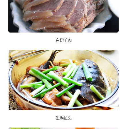
白切羊肉
生焗鱼头