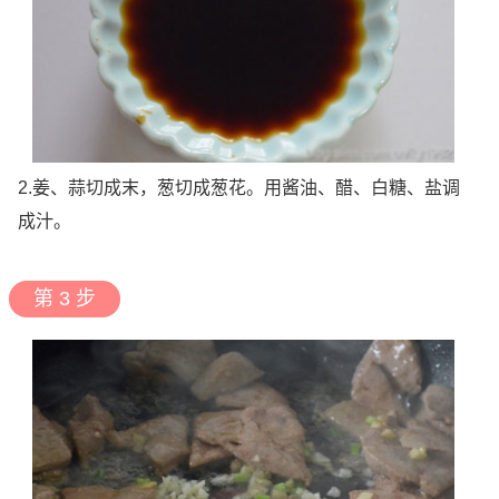
2.姜、蒜切成末，葱切成葱花。用酱油、醋、白糖、盐调
成汁。
第 3 步