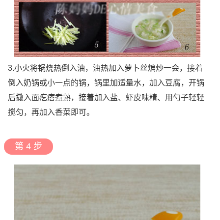
3.小火将锅烧热倒入油，油热加入萝卜丝煸炒一会，接着
倒入奶锅或小一点的锅，锅里加适量水，加入豆腐，开锅
后撒入面疙瘩煮熟，接着加入盐、虾皮味精、用勺子轻轻
搅匀，再加入香菜即可。
第 4 步