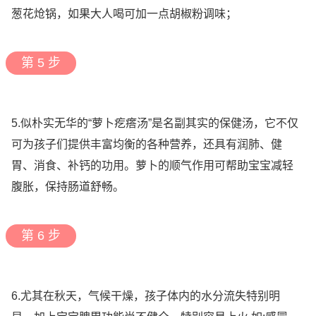
葱花炝锅，如果大人喝可加一点胡椒粉调味；
第 5 步
5.似朴实无华的“萝卜疙瘩汤”是名副其实的保健汤，它不仅
可为孩子们提供丰富均衡的各种营养，还具有润肺、健
胃、消食、补钙的功用。萝卜的顺气作用可帮助宝宝减轻
腹胀，保持肠道舒畅。
第 6 步
6.尤其在秋天，气候干燥，孩子体内的水分流失特别明