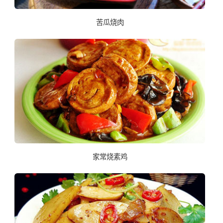
苦瓜烧肉
家常烧素鸡