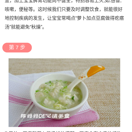
显，加上宝宝脾胃功能尚不健全，特别容易上火,如:感冒,
咳嗽，便秘等。这时候我们只要及时调整饮食，就能很好
地控制疾病的发生，让宝宝常喝点“萝卜加点豆腐做得疙瘩
汤”就能避免“秋燥”。
第 7 步