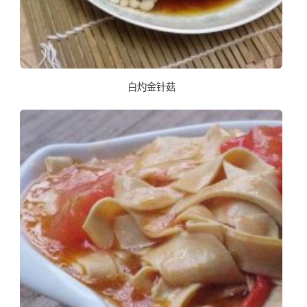
白灼金针菇