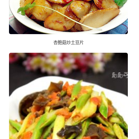
杏鲍菇炒土豆片