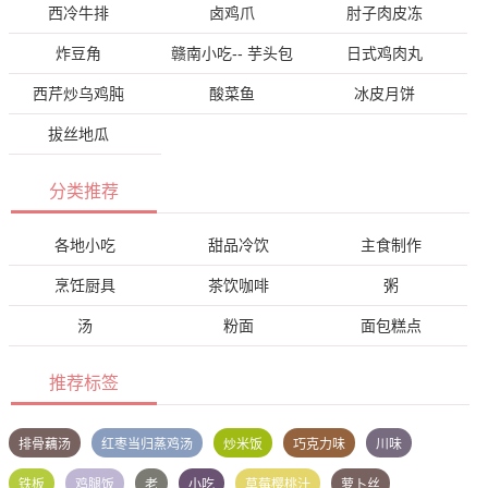
西冷牛排
卤鸡爪
肘子肉皮冻
炸豆角
赣南小吃-- 芋头包
日式鸡肉丸
西芹炒乌鸡肫
酸菜鱼
冰皮月饼
拔丝地瓜
分类推荐
各地小吃
甜品冷饮
主食制作
烹饪厨具
茶饮咖啡
粥
汤
粉面
面包糕点
推荐标签
排骨藕汤
红枣当归蒸鸡汤
炒米饭
巧克力味
川味
铁板
鸡腿饭
老
小吃
草莓樱桃汁
萝卜丝