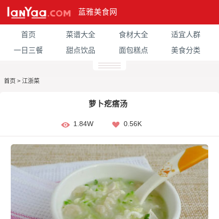
蓝雅美食网
首页
菜谱大全
食材大全
适宜人群
一日三餐
甜点饮品
面包糕点
美食分类
首页
>
江浙菜
萝卜疙瘩汤
1.84W
0.56K