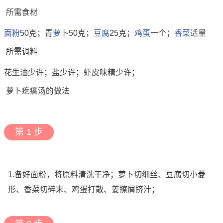
所需食材
面粉
50克；青
萝卜
50克；
豆腐
25克；
鸡蛋
一个；
香菜
适量
所需调料
花生油少许；盐少许；虾皮味精少许；
萝卜疙瘩汤的做法
第 1 步
1.备好面粉，将原料清洗干净；萝卜切细丝、豆腐切小菱
形、香菜切碎末、鸡蛋打散、姜擦屑挤汁；