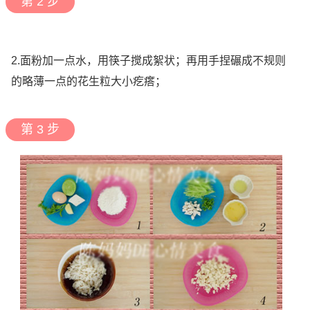
第 2 步
2.面粉加一点水，用筷子搅成絮状；再用手捏碾成不规则
的略薄一点的花生粒大小疙瘩；
第 3 步