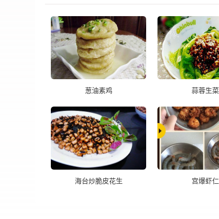
葱油素鸡
蒜蓉生菜
海台炒脆皮花生
宫爆虾仁