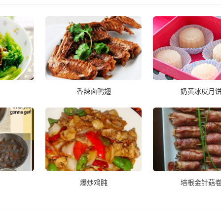
香辣卤鸭翅
奶黄冰皮月
爆炒鸡肫
培根金针菇