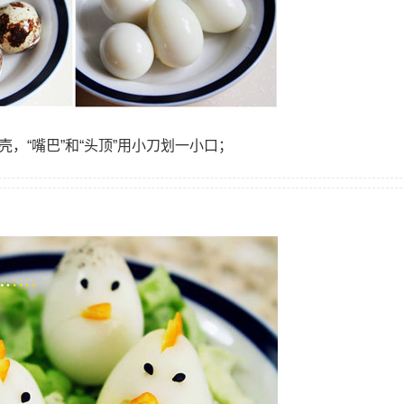
，“嘴巴”和“头顶”用小刀划一小口；