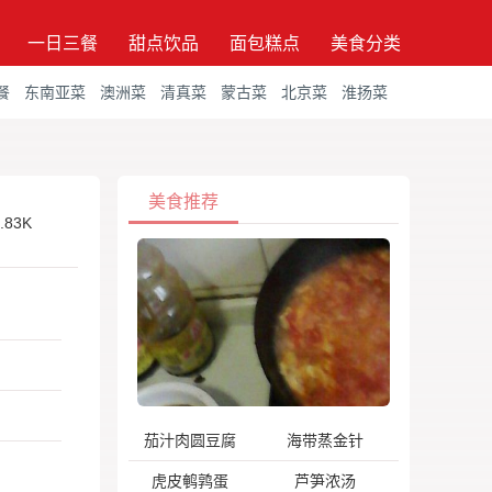
一日三餐
甜点饮品
面包糕点
美食分类
餐
东南亚菜
澳洲菜
清真菜
蒙古菜
北京菜
淮扬菜
美食推荐
.83K
茄汁肉圆豆腐
海带蒸金针
虎皮鹌鹑蛋
芦笋浓汤