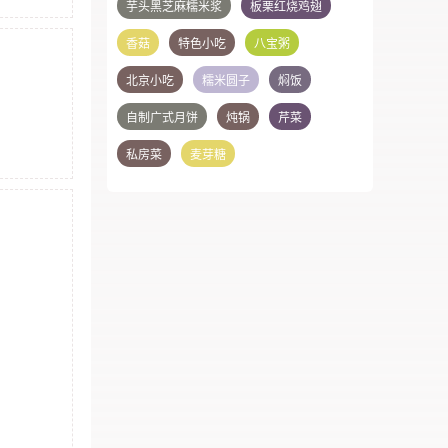
芋头黑芝麻糯米浆
板栗红烧鸡翅
香菇
特色小吃
八宝粥
北京小吃
糯米圆子
焖饭
自制广式月饼
炖锅
芹菜
私房菜
麦芽糖