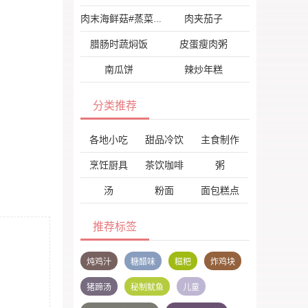
肉夹茄子
肉末海鲜菇#蒸菜#
腊肠时蔬焖饭
皮蛋瘦肉粥
南瓜饼
辣炒年糕
分类推荐
各地小吃
甜品冷饮
主食制作
烹饪厨具
茶饮咖啡
粥
汤
粉面
面包糕点
推荐标签
炖鸡汁
糖醋味
糍粑
炸鸡块
猪蹄汤
秘制鱿鱼
儿童