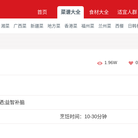
首页
菜谱大全
食材大全
适宜人群
湘菜
广西菜
新疆菜
地方菜
香港菜
福州菜
兰州菜
西餐
日韩
1.96W
0
硒;益智补脑
烹饪时间：10-30分钟