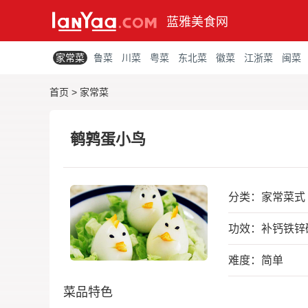
蓝雅美食网
家常菜
鲁菜
川菜
粤菜
东北菜
徽菜
江浙菜
闽菜
首页
>
家常菜
鹌鹑蛋小鸟
分类：
家常菜式
功效：补钙铁锌
难度：简单
菜品特色