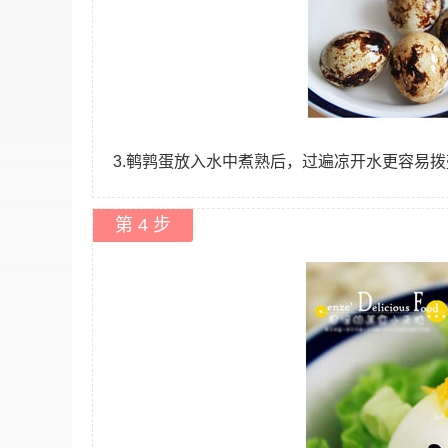
3.鹌鹑蛋放入水中煮熟后，过遍凉开水更容易拨壳
第 4 步