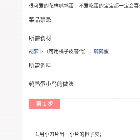
很可爱的花样鹌鹑蛋，不爱吃蛋的宝宝都一定会喜
菜品禁忌
所需食材
胡萝卜
（可用橘子皮替代）；
鹌鹑
蛋
所需调料
鹌鹑蛋小鸟的做法
第 1 步
1.用小刀片出一小片的橙子皮；