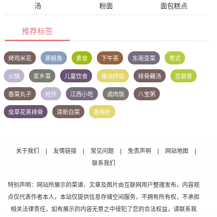
汤
粉面
面包糕点
推荐标签
烤鸡米花
蒸鲢鱼
素食
下午茶
东南亚菜
粤式
火锅
家乡菜
儿童饮食
猪油拌饭
排骨藕汤
豆腐卷
香菜丸子
炝拌
江西小吃
卤肉饭
八宝粥
虫草花蒸排骨
清新白菜
香辣虾
关于我们
|
友情链接
|
常见问题
|
免责声明
|
网站地图
|
联系我们
特别声明：网站所展示的菜谱、文章及图片由互联网用户整理发布，内容观
点仅代表作者本人，本站仅提供信息存储空间服务，不拥有所有权，不承担
相关法律责任，如有展示的内容无意之中侵犯了您的合法权益，请联系我