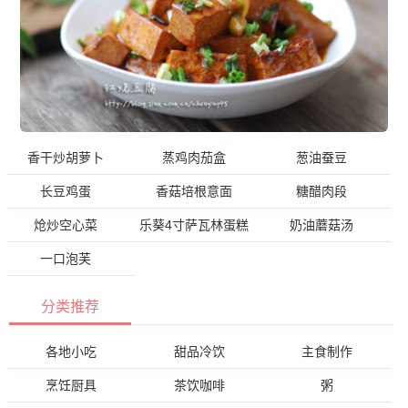
香干炒胡萝卜
蒸鸡肉茄盒
葱油蚕豆
长豆鸡蛋
香菇培根意面
糖醋肉段
炝炒空心菜
乐葵4寸萨瓦林蛋糕
奶油蘑菇汤
一口泡芙
分类推荐
各地小吃
甜品冷饮
主食制作
烹饪厨具
茶饮咖啡
粥