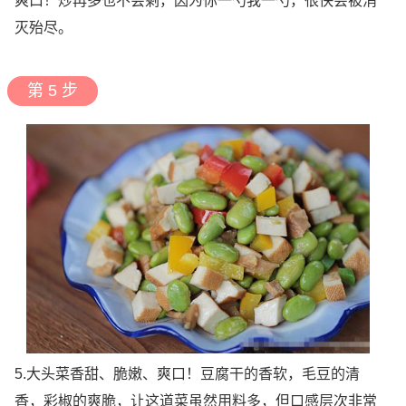
爽口！炒再多也不会剩，因为你一勺我一勺，很快会被消
灭殆尽。
第 5 步
5.大头菜香甜、脆嫩、爽口！豆腐干的香软，毛豆的清
香，彩椒的爽脆，让这道菜虽然用料多，但口感层次非常