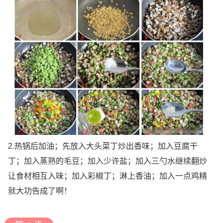
2.热锅后加油；先放入大头菜丁炒出香味；加入豆腐干
丁；加入蒸熟的毛豆；加入少许盐；加入三勺水继续翻炒
让食材相互入味；加入彩椒丁；淋上香油；加入一点鸡精
就大功告成了啊！