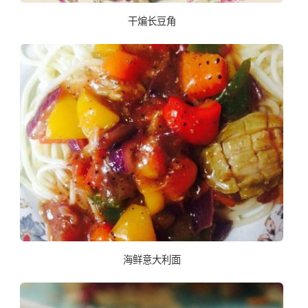
干煸长豆角
海鲜意大利面