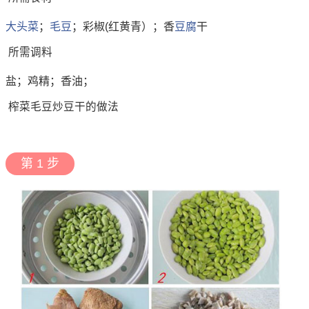
大头菜
；
毛豆
；彩椒(红黄青）；香
豆腐
干
所需调料
盐；鸡精；香油；
榨菜毛豆炒豆干的做法
第 1 步