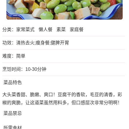
分类：
家常菜式
懒人餐
素菜
家庭餐
功效：清热去火;瘦身餐;健脾开胃
难度：简单
烹饪时间：10-30分钟
菜品特色
大头菜香甜、脆嫩、爽口！豆腐干的香软，毛豆的清香，彩
椒的爽脆，让这道菜虽然用料多，但口感层次非常分明啊！
菜品禁忌
所需食材