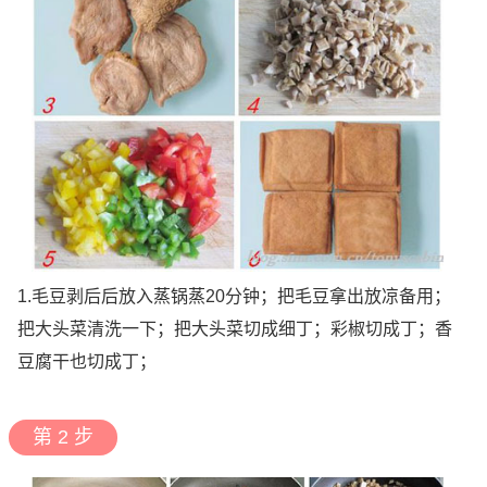
1.毛豆剥后后放入蒸锅蒸20分钟；把毛豆拿出放凉备用；
把大头菜清洗一下；把大头菜切成细丁；彩椒切成丁；香
豆腐干也切成丁；
第 2 步