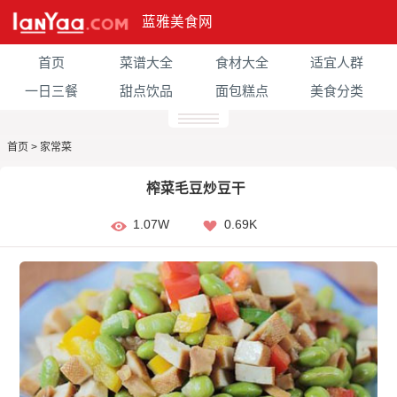
蓝雅美食网
首页
菜谱大全
食材大全
适宜人群
一日三餐
甜点饮品
面包糕点
美食分类
首页
>
家常菜
榨菜毛豆炒豆干
1.07W
0.69K