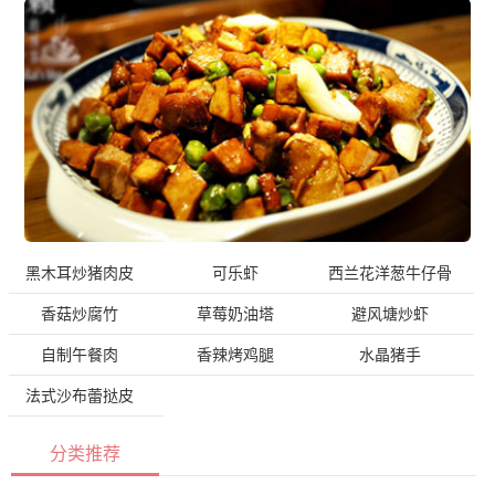
黑木耳炒猪肉皮
可乐虾
西兰花洋葱牛仔骨
香菇炒腐竹
草莓奶油塔
避风塘炒虾
自制午餐肉
香辣烤鸡腿
水晶猪手
法式沙布蕾挞皮
分类推荐