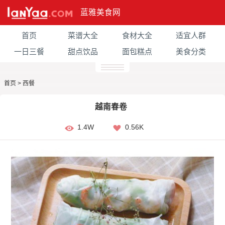
蓝雅美食网
首页
菜谱大全
食材大全
适宜人群
一日三餐
甜点饮品
面包糕点
美食分类
首页
>
西餐
越南春卷
1.4W
0.56K