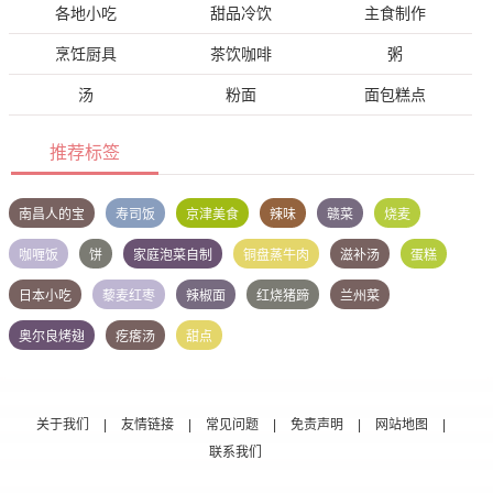
各地小吃
甜品冷饮
主食制作
烹饪厨具
茶饮咖啡
粥
汤
粉面
面包糕点
推荐标签
南昌人的宝
寿司饭
京津美食
辣味
赣菜
烧麦
咖喱饭
饼
家庭泡菜自制
铜盘蒸牛肉
滋补汤
蛋糕
日本小吃
藜麦红枣
辣椒面
红烧猪蹄
兰州菜
奥尔良烤翅
疙瘩汤
甜点
关于我们
|
友情链接
|
常见问题
|
免责声明
|
网站地图
|
联系我们