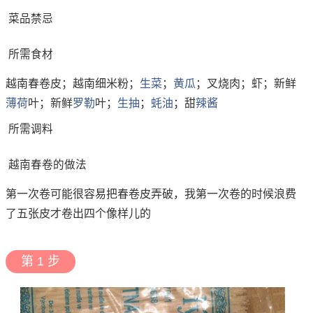
菜品禁忌
所需食材
越南春卷皮；越南细米粉；
生菜
；
黄瓜
；叉烧肉；虾；新鲜
薄荷
叶；新鲜
罗勒
叶；
生抽
；
蚝油
；甜
辣酱
所需调料
越南春卷的做法
第一次卷可能很容易把春卷皮弄破，我第一次卷的时候浪费
了五张皮才卷出四个像样儿的
第 1 步