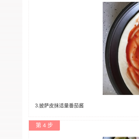
3.披萨皮抹适量番茄酱
第 4 步