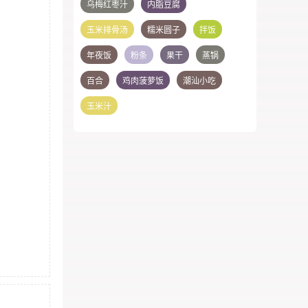
乌梅红枣汁
内脂豆腐
玉米排骨汤
糯米圆子
拌饭
年夜饭
粉条
果干
蒸锅
百合
鸡肉菠萝饭
潮汕小吃
玉米汁