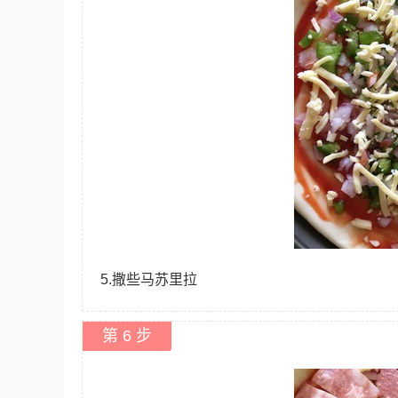
5.撒些马苏里拉
第 6 步