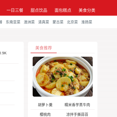
一日三餐
甜点饮品
面包糕点
美食分类
餐
东南亚菜
澳洲菜
清真菜
蒙古菜
北京菜
淮扬菜
美食推荐
0.9K
胡萝卜羹
糯米香芋蒸牛肉
樱桃肉
凉拌手撕蒜苔