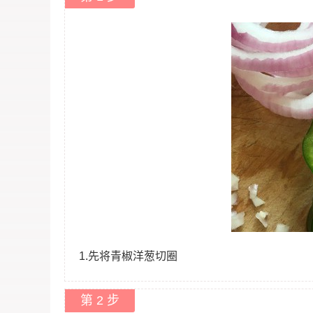
1.先将青椒洋葱切圈
第 2 步