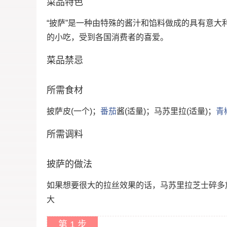
菜品特色
“披萨”是一种由特殊的酱汁和馅料做成的具有意
的小吃，受到各国消费者的喜爱。
菜品禁忌
所需食材
披萨皮(一个)；
番茄
酱(适量)；马苏里拉(适量)；
青
所需调料
披萨的做法
如果想要很大的拉丝效果的话，马苏里拉芝士碎多
大
第 1 步