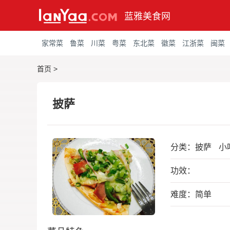
蓝雅美食网
家常菜
鲁菜
川菜
粤菜
东北菜
徽菜
江浙菜
闽菜
首页
>
披萨
分类：
披萨
小
功效：
难度：简单