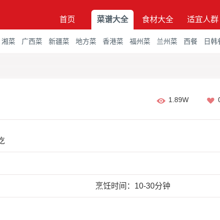
首页
菜谱大全
食材大全
适宜人群
湘菜
广西菜
新疆菜
地方菜
香港菜
福州菜
兰州菜
西餐
日韩
1.89W
吃
烹饪时间：10-30分钟