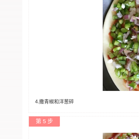
4.撒青椒和洋葱碎
第 5 步