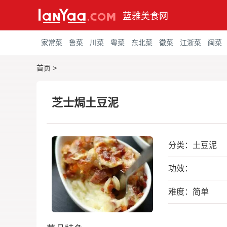
蓝雅美食网
家常菜
鲁菜
川菜
粤菜
东北菜
徽菜
江浙菜
闽菜
首页
>
芝士焗土豆泥
分类：
土豆泥
功效：
难度：简单