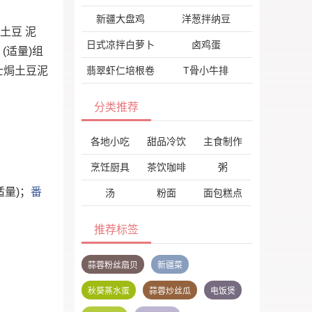
新疆大盘鸡
洋葱拌纳豆
土豆 泥
日式凉拌白萝卜
卤鸡蛋
 (适量)组
士焗土豆泥
翡翠虾仁培根卷
T骨小牛排
分类推荐
各地小吃
甜品冷饮
主食制作
烹饪厨具
茶饮咖啡
粥
适量)；
番
汤
粉面
面包糕点
推荐标签
蒜蓉粉丝扇贝
新疆菜
秋葵蒸水蛋
蒜蓉炒丝瓜
电饭煲