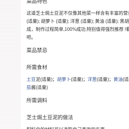
菜品特色
这道芝士焗土豆泥不仅像其他菜一样含有丰富的营
(适量); 胡萝卜 (适量); 洋葱 (适量); 黄油 (适量); 
成，制作过程简单,100%成功,特别值得强烈推荐
吧。
菜品禁忌
所需食材
土豆
泥(适量)；
胡萝卜
(适量)；
洋葱
(适量)；
黄油
(
茄
酱(适量)
所需调料
芝士焗土豆泥的做法