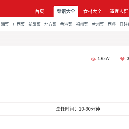
首页
菜谱大全
食材大全
适宜人群
湘菜
广西菜
新疆菜
地方菜
香港菜
福州菜
兰州菜
西餐
日韩
1.63W
0
烹饪时间：10-30分钟