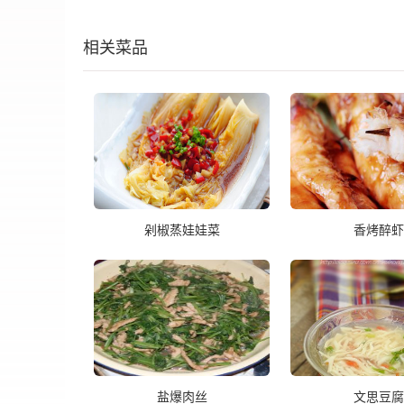
相关菜品
剁椒蒸娃娃菜
香烤醉虾
盐爆肉丝
文思豆腐