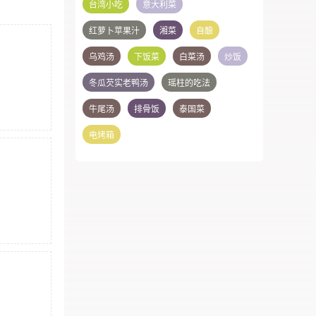
台湾小吃
意大利菜
红萝卜苹果汁
湘菜
自酿
乌鸡汤
下饭菜
白菜汤
炒饭
冬瓜芡实老鸭汤
瑶柱的吃法
牛尾汤
排骨饭
泰国菜
电烤箱