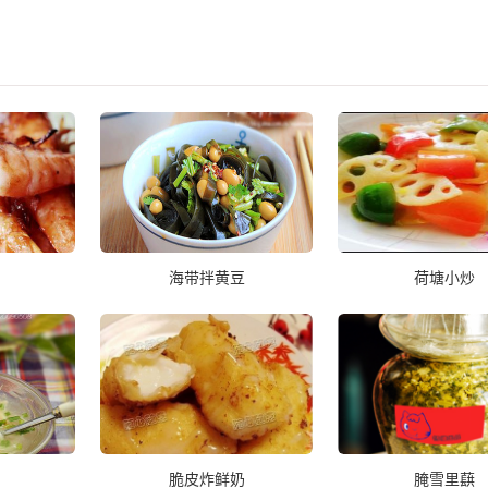
海带拌黄豆
荷塘小炒
脆皮炸鲜奶
腌雪里蕻