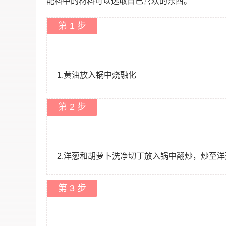
配料中的材料可以选取自己喜欢的东西。
第 1 步
1.黄油放入锅中烧融化
第 2 步
2.洋葱和胡萝卜洗净切丁放入锅中翻炒，炒至
第 3 步