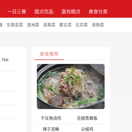
一日三餐
甜点饮品
面包糕点
美食分类
餐
东南亚菜
澳洲菜
清真菜
蒙古菜
北京菜
淮扬菜
美食推荐
.76K
干豆角烧肉
花椒蒸鲫鱼
辣子泥鳅
尖椒鸡