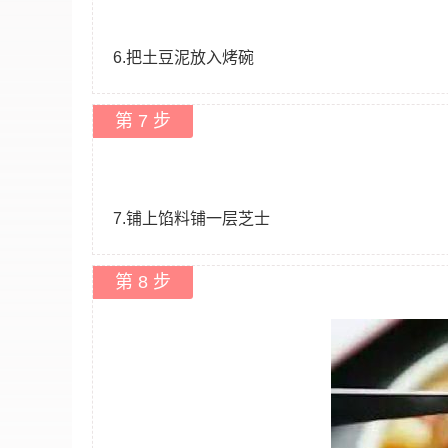
6.把土豆泥放入烤碗
第 7 步
7.铺上馅料铺一层芝士
第 8 步