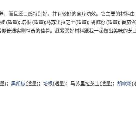
养，而且还口感特别好，并有较好的食疗功效。它主要的材料由 
黑胡椒 (适量); 培根 (适量);马苏里拉芝士(适量); 胡椒粉 (适量); 番茄酱
 !看似普通实则神奇的佳肴。赶紧买好材料跟我一起做出美味的芝
适量)；
黑胡椒
(适量)；
培根
(适量)；马苏里拉芝士(适量)；
胡椒粉
(