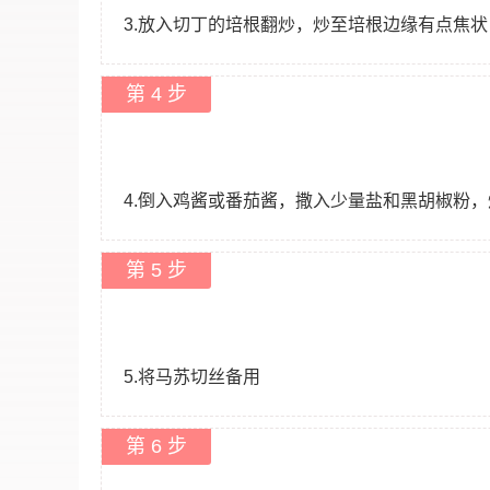
3.放入切丁的培根翻炒，炒至培根边缘有点焦状
第 4 步
4.倒入鸡酱或番茄酱，撒入少量盐和黑胡椒粉
第 5 步
5.将马苏切丝备用
第 6 步