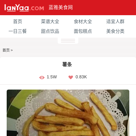
蓝雅美食网
首页
菜谱大全
食材大全
适宜人群
一日三餐
甜点饮品
面包糕点
美食分类
首页
>
薯条
1.5W
0.83K