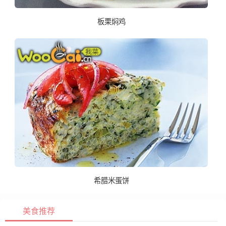
板栗焖鸡
希腊米蛋饼
美食推荐