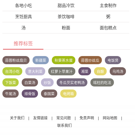
各地小吃
甜品冷饮
主食制作
烹饪厨具
茶饮咖啡
粥
汤
粉面
面包糕点
推荐标签
蒜蓉粉丝扇贝
新疆菜
秋葵蒸水蛋
蒜蓉炒丝瓜
电饭煲
台湾小吃
意大利菜
红萝卜苹果汁
湘菜
自酿
乌鸡汤
下饭菜
白菜汤
炒饭
冬瓜芡实老鸭汤
瑶柱的吃法
牛尾汤
排骨饭
泰国菜
电烤箱
关于我们
|
友情链接
|
常见问题
|
免责声明
|
网站地图
|
联系我们