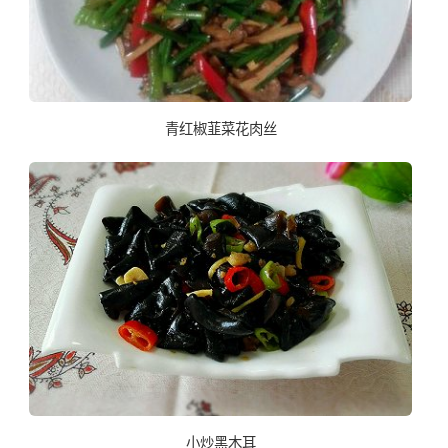
青红椒韮菜花肉丝
小炒黑木耳