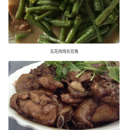
五花肉炖长豆角