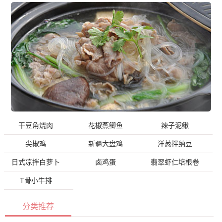
干豆角烧肉
花椒蒸鲫鱼
辣子泥鳅
尖椒鸡
新疆大盘鸡
洋葱拌纳豆
日式凉拌白萝卜
卤鸡蛋
翡翠虾仁培根卷
T骨小牛排
分类推荐