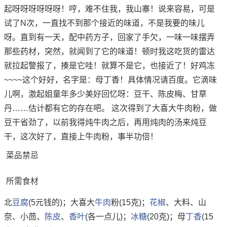
起呀呀呀呀呀呀！哼，难不住我，我山寨！说来容易，可是
试了N次，一直找不到那个接近的味道，不是我要的味儿
呀。直到有一天，配中药方子，回家了手欠，一味一味摆弄
那些药材，突然，就闻到了它的味道！顿时我这吃货的雷达
就拉起警报了，揍是它哇！就算不是它，也接近了！好鸡冻
~~~~这个好好，名字是：母丁香！具体情况请百度。它滴味
儿啊，激起姐童年多少美好回忆呀：豆干、陈皮梅、甘草
丹……估计都有它的存在吧。 这次得到了大喜大牛肉粉，做
豆干省劲了，以前我得炖牛肉之后，再用炖肉的汤来炖豆
干，这次好了，直接上牛肉粉，事半功倍！
菜品禁忌
所需食材
北
豆腐
(5元钱的)；大喜大
牛肉
粉(15克)；
花椒
、大料、山
奈、小茴、
陈皮
、
香叶
(各一点儿)；
冰糖
(20克)；母
丁香
(15