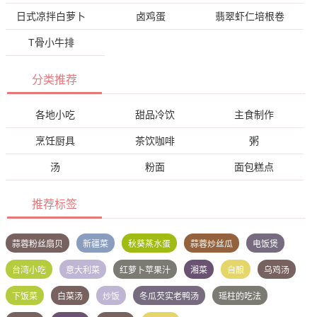
日式凉拌白萝卜
卤鸡蛋
翡翠虾仁培根卷
T骨小牛排
分类推荐
各地小吃
甜品冷饮
主食制作
烹饪厨具
茶饮咖啡
粥
汤
粉面
面包糕点
推荐标签
蒜蓉粉丝扇贝
新疆菜
秋葵蒸水蛋
蒜蓉炒丝瓜
电饭煲
台湾小吃
意大利菜
红萝卜苹果汁
湘菜
自酿
乌鸡汤
下饭菜
白菜汤
炒饭
冬瓜芡实老鸭汤
瑶柱的吃法