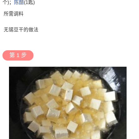
个)；
陈醋
(1匙)
所需调料
无锡豆干的做法
第 1 步