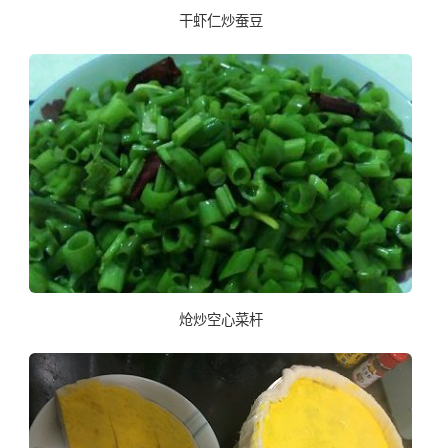
干虾仁炒蚕豆
炝炒空心菜杆