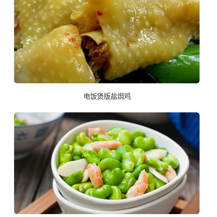
电饭煲版盐焗鸡