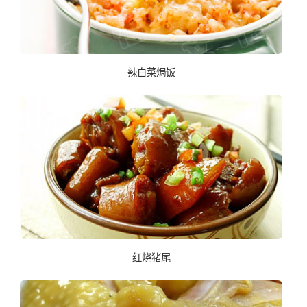
辣白菜焗饭
红烧猪尾