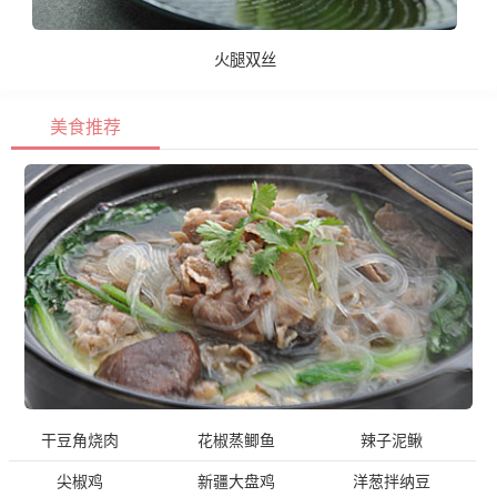
火腿双丝
美食推荐
干豆角烧肉
花椒蒸鲫鱼
辣子泥鳅
尖椒鸡
新疆大盘鸡
洋葱拌纳豆