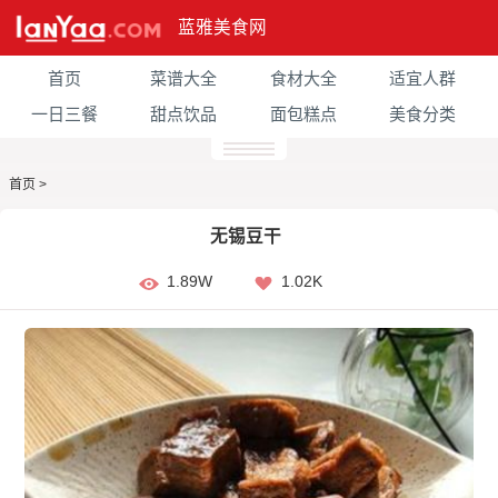
蓝雅美食网
首页
菜谱大全
食材大全
适宜人群
一日三餐
甜点饮品
面包糕点
美食分类
首页
>
无锡豆干
1.89W
1.02K