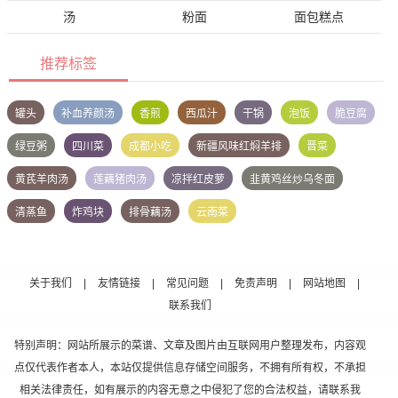
汤
粉面
面包糕点
推荐标签
罐头
补血养颜汤
香煎
西瓜汁
干锅
泡饭
脆豆腐
绿豆粥
四川菜
成都小吃
新疆风味红焖羊排
晋菜
黄芪羊肉汤
莲藕猪肉汤
凉拌红皮萝
韭黄鸡丝炒乌冬面
清蒸鱼
炸鸡块
排骨藕汤
云南菜
关于我们
|
友情链接
|
常见问题
|
免责声明
|
网站地图
|
联系我们
特别声明：网站所展示的菜谱、文章及图片由互联网用户整理发布，内容观
点仅代表作者本人，本站仅提供信息存储空间服务，不拥有所有权，不承担
相关法律责任，如有展示的内容无意之中侵犯了您的合法权益，请联系我