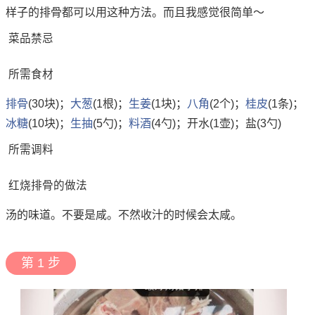
样子的排骨都可以用这种方法。而且我感觉很简单～
菜品禁忌
所需食材
排骨
(30块)；
大葱
(1根)；
生姜
(1块)；
八角
(2个)；
桂皮
(1条)；
冰糖
(10块)；
生抽
(5勺)；
料酒
(4勺)；开水(1壶)；盐(3勺)
所需调料
红烧排骨的做法
汤的味道。不要是咸。不然收汁的时候会太咸。
第 1 步