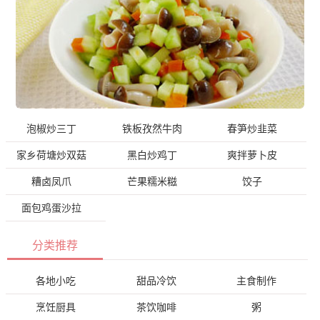
泡椒炒三丁
铁板孜然牛肉
春笋炒韭菜
家乡荷塘炒双菇
黑白炒鸡丁
爽拌萝卜皮
糟卤凤爪
芒果糯米糍
饺子
面包鸡蛋沙拉
分类推荐
各地小吃
甜品冷饮
主食制作
烹饪厨具
茶饮咖啡
粥