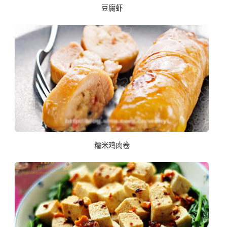
豆腐虾
糯米鸡肉卷