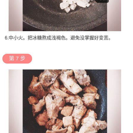
6.中小火。把冰糖熬成浅褐色。避免没掌握好变苦。
第 7 步