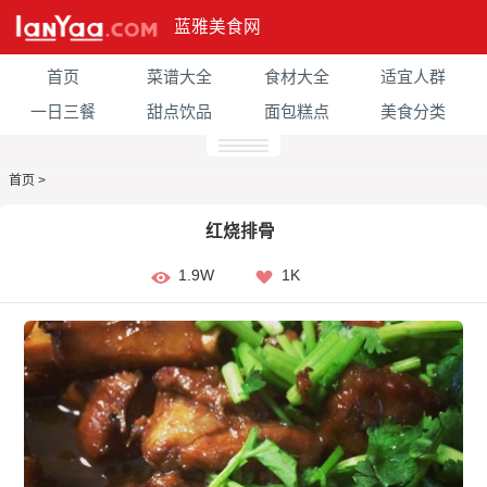
蓝雅美食网
首页
菜谱大全
食材大全
适宜人群
一日三餐
甜点饮品
面包糕点
美食分类
首页
>
红烧排骨
1.9W
1K