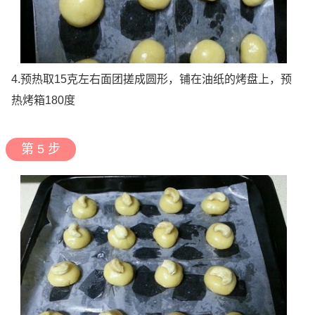
4.预热取15克左右面团搓成圆形，铺在油纸的烤盘上，预
热烤箱180度
第 5 步