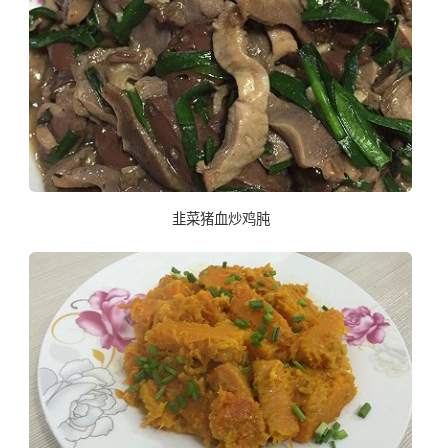
韭菜猪血炒鸡肫