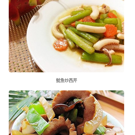
鱿鱼炒西芹