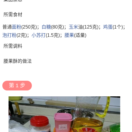
所需食材
普通
面粉
(250克)；
白糖
(80克)；
玉米
油(125克)；
鸡蛋
(1个)；
泡打粉
(2克)；
小苏打
(1.5克)；
腰果
(适量)
所需调料
腰果酥的做法
第 1 步