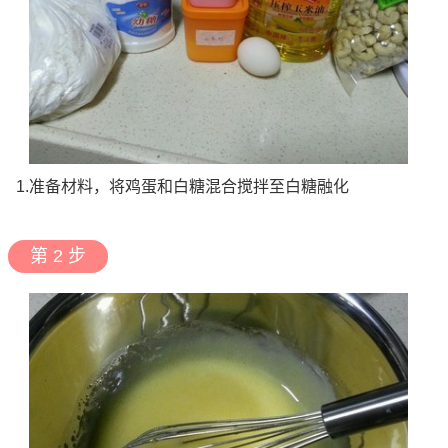
1.准备材料，将鸡蛋和白糖混合搅拌至白糖融化
第 2 步