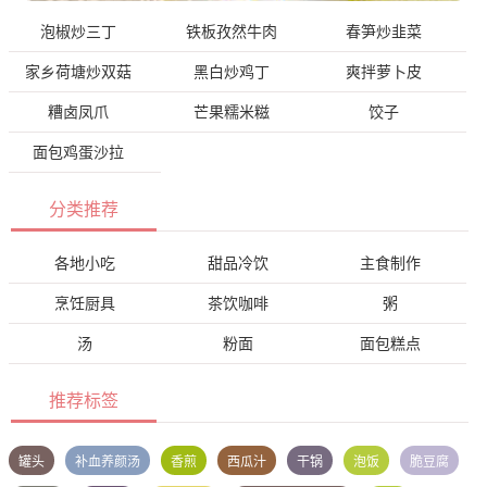
泡椒炒三丁
铁板孜然牛肉
春笋炒韭菜
家乡荷塘炒双菇
黑白炒鸡丁
爽拌萝卜皮
糟卤凤爪
芒果糯米糍
饺子
面包鸡蛋沙拉
分类推荐
各地小吃
甜品冷饮
主食制作
烹饪厨具
茶饮咖啡
粥
汤
粉面
面包糕点
推荐标签
罐头
补血养颜汤
香煎
西瓜汁
干锅
泡饭
脆豆腐