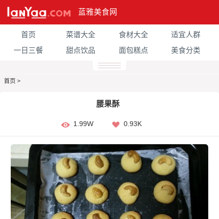
蓝雅美食网
首页
菜谱大全
食材大全
适宜人群
一日三餐
甜点饮品
面包糕点
美食分类
首页
>
腰果酥
1.99W
0.93K