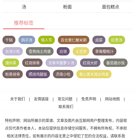
汤
粉面
面包糕点
推荐标签
干锅
鸽子汤
情人节
百合薏仁粳米粥
卤菜
红枣汤
台湾小吃
雪燕炖土鸡蛋
白领
土豆饼
草莓樱桃汁
潮州菜
红烧排骨
去骨羊腿萝卜汤
红烧大虾
番茄酱炒饭
粉蒸排骨
照烧鸡腿饭
济南小吃
卷心菜木耳炒鸡蛋
关于我们
|
友情链接
|
常见问题
|
免责声明
|
网站地图
|
联系我们
特别声明：网站所展示的菜谱、文章及图片由互联网用户整理发布，内容观
点仅代表作者本人，本站仅提供信息存储空间服务，不拥有所有权，不承担
相关法律责任，如有展示的内容无意之中侵犯了您的合法权益，请联系我