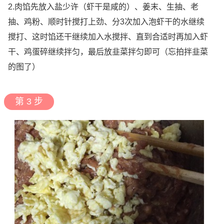
2.肉馅先放入盐少许（虾干是咸的）、姜末、生抽、老
抽、鸡粉、顺时针搅打上劲、分3次加入泡虾干的水继续
搅打、这时馅还干继续加入水搅拌、直到合适时再加入虾
干、鸡蛋碎继续拌匀，最后放韭菜拌匀即可（忘拍拌韭菜
的图了）
第 3 步