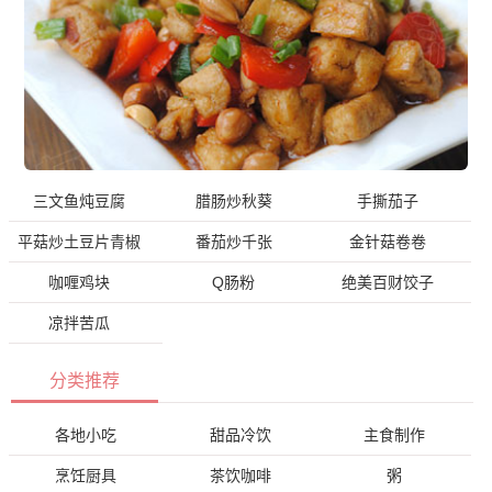
三文鱼炖豆腐
腊肠炒秋葵
手撕茄子
平菇炒土豆片青椒
番茄炒千张
金针菇卷卷
咖喱鸡块
Q肠粉
绝美百财饺子
凉拌苦瓜
分类推荐
各地小吃
甜品冷饮
主食制作
烹饪厨具
茶饮咖啡
粥