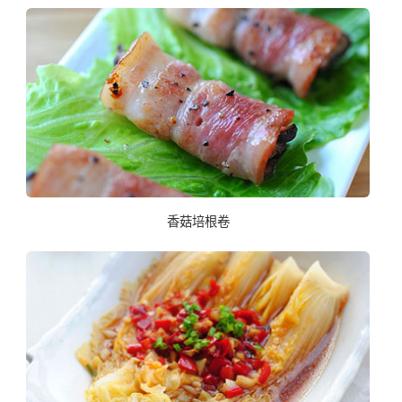
香菇培根卷