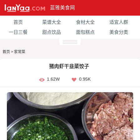
蓝雅美食网
首页
菜谱大全
食材大全
适宜人群
一日三餐
甜点饮品
面包糕点
美食分类
首页
>
家常菜
猪肉虾干韭菜饺子
1.62W
0.95K