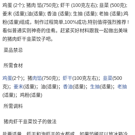
鸡蛋 (2个); 猪肉 馅(750克); 虾干 (100克左右); 韭菜 (500克);
姜末 (适量);油(适量); 香油 (适量); 生抽 (适量); 老抽 (适量);鸡
粉(适量)组成，制作过程简单,100%成功,特别值得强烈推荐 !
看似普通实则神奇的佳肴。赶紧买好材料跟我一起做出美味
的猪肉虾干韭菜饺子吧。
菜品禁忌
所需食材
鸡蛋
(2个)；猪
肉馅
(750克)；
虾干
(100克左右)；
韭菜
(500
克)；
姜末
(适量)；油(适量)；
香油
(适量)；
生抽
(适量)；
老抽
(适量)；鸡粉(适量)
所需调料
猪肉虾干韭菜饺子的做法
盐要适量，虾干和泡虾干的水都咸、如果馅稀可以放冰箱冷