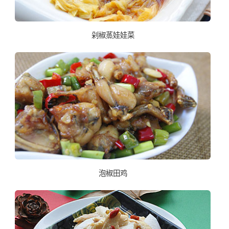
剁椒蒸娃娃菜
泡椒田鸡