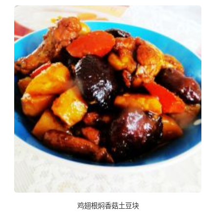
鸡翅根焖香菇土豆块