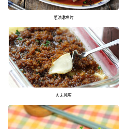
葱油淋鱼片
肉末炖蛋