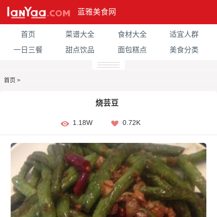
蓝雅美食网
首页
菜谱大全
食材大全
适宜人群
一日三餐
甜点饮品
面包糕点
美食分类
首页
>
烧芸豆
1.18W
0.72K