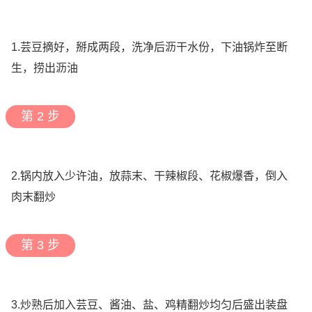
1.芸豆摘好，掰成两段，洗净后沥干水份，下油锅炸至断
生，捞出沥油
第 2 步
2.锅内放入少许油，放蒜末、干辣椒段、花椒爆香，倒入
肉末翻炒
第 3 步
3.炒熟后加入芸豆、酱油、盐、鸡精翻炒均匀后盛出装盘