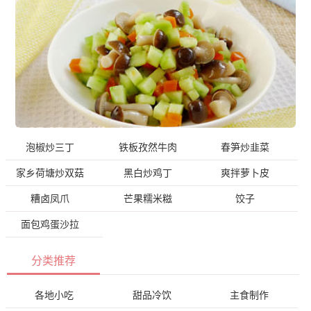
泡椒炒三丁
铁板孜然牛肉
春笋炒韭菜
家乡荷塘炒双菇
黑白炒鸡丁
爽拌萝卜皮
糟卤凤爪
芒果糯米糍
饺子
面包鸡蛋沙拉
分类推荐
各地小吃
甜品冷饮
主食制作