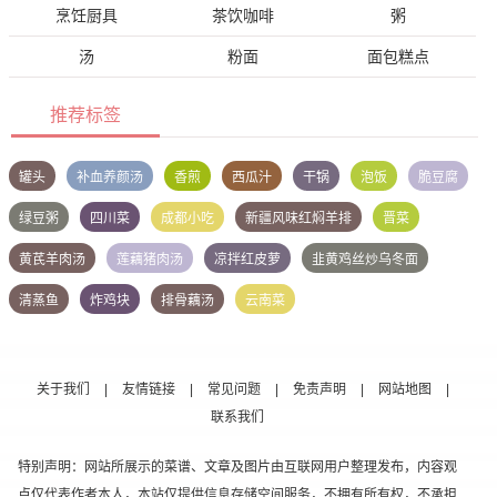
烹饪厨具
茶饮咖啡
粥
汤
粉面
面包糕点
推荐标签
罐头
补血养颜汤
香煎
西瓜汁
干锅
泡饭
脆豆腐
绿豆粥
四川菜
成都小吃
新疆风味红焖羊排
晋菜
黄芪羊肉汤
莲藕猪肉汤
凉拌红皮萝
韭黄鸡丝炒乌冬面
清蒸鱼
炸鸡块
排骨藕汤
云南菜
关于我们
|
友情链接
|
常见问题
|
免责声明
|
网站地图
|
联系我们
特别声明：网站所展示的菜谱、文章及图片由互联网用户整理发布，内容观
点仅代表作者本人，本站仅提供信息存储空间服务，不拥有所有权，不承担