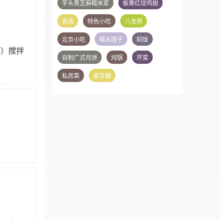
芋头黑芝麻糯米浆
板栗红烧鸡翅
香菇
特色小吃
八宝粥
北京小吃
糯米圆子
焖饭
右）搅拌
自制广式月饼
炖锅
芹菜
私房菜
麦芽糖