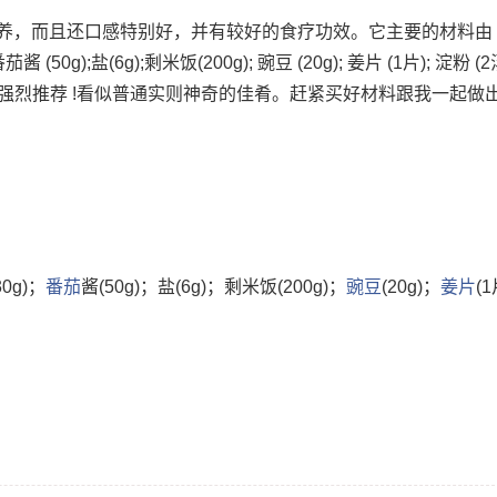
养，而且还口感特别好，并有较好的食疗功效。它主要的材料由
 番茄酱 (50g);盐(6g);剩米饭(200g); 豌豆 (20g); 姜片 (1片); 淀粉 (
别值得强烈推荐 !看似普通实则神奇的佳肴。赶紧买好材料跟我一起做
30g)；
番茄
酱(50g)；盐(6g)；剩米饭(200g)；
豌豆
(20g)；
姜片
(