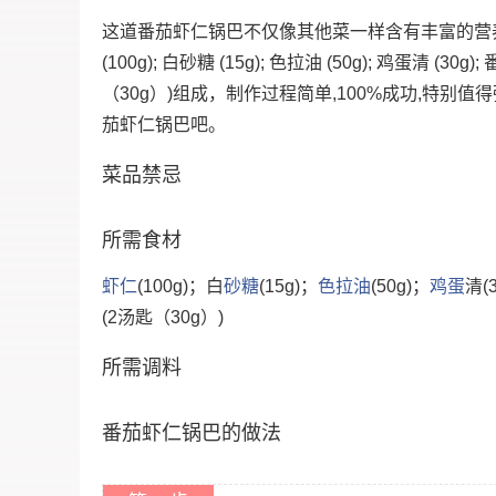
这道番茄虾仁锅巴不仅像其他菜一样含有丰富的营
(100g); 白砂糖 (15g); 色拉油 (50g); 鸡蛋清 (30g);
（30g）)组成，制作过程简单,100%成功,特
茄虾仁锅巴吧。
菜品禁忌
所需食材
虾仁
(100g)；白
砂糖
(15g)；
色拉油
(50g)；
鸡蛋
清(
(2汤匙（30g）)
所需调料
番茄虾仁锅巴的做法