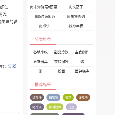
肉夹茄子
 虾仁
肉末海鲜菇#蒸菜#
2汤匙
腊肠时蔬焖饭
皮蛋瘦肉粥
出美味的番
南瓜饼
辣炒年糕
分类推荐
各地小吃
甜品冷饮
主食制作
烹饪厨具
茶饮咖啡
粥
1片)；
淀粉
汤
粉面
面包糕点
推荐标签
炖鸡汁
糖醋味
糍粑
炸鸡块
猪蹄汤
秘制鱿鱼
儿童