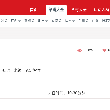
首页
菜谱大全
食材大全
适宜人群
湘菜
广西菜
新疆菜
地方菜
香港菜
福州菜
兰州菜
西餐
日韩
1.18W
0
锅巴
米饭
老少皆宜
烹饪时间：10-30分钟