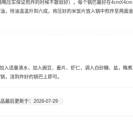
略略压实保证煎炸的时候不散就好），每个锅巴最好在4cmX4cm
放油，待油温温升到六成，将压好的米饭片放入锅中煎炸至两面
，加入适量清水，加入豌豆、姜片、虾仁，调入白砂糖、盐，略煮
出锅，浇到炸好的锅巴上即可。
品最后更新于：2026-07-29