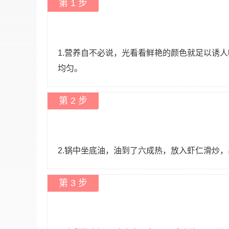
第 1 步
1.营养自不必说，光看看鲜艳的颜色就足以诱人
均匀。
第 2 步
2.锅中坐底油，油到了六成热，放入虾仁滑炒
第 3 步