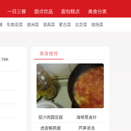
一日三餐
甜点饮品
面包糕点
美食分类
餐
东南亚菜
澳洲菜
清真菜
蒙古菜
北京菜
淮扬菜
美食推荐
.76K
茄汁肉圆豆腐
海带蒸金针
虎皮鹌鹑蛋
芦笋浓汤