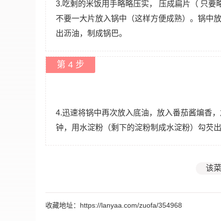
3.吃剩的米饭用手略略压实， 压成扁片（ 只要
不要一大片放入锅中（这样方便成熟）。锅中
出沥油，制成锅巴。
第 4 步
4.迅速将锅中再次放入底油，放入番茄酱煸香
钟，用水淀粉（剩下的淀粉制成水淀粉）勾芡
该菜
收藏地址：https://lanyaa.com/zuofa/354968