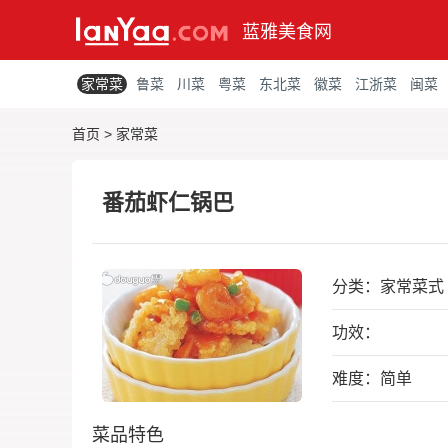
蓝雅美食网
家常菜
鲁菜
川菜
粤菜
东北菜
徽菜
江浙菜
闽菜
首页
>
家常菜
番茄虾仁锅巴
分类：
家常菜式
功效：
难度：简单
菜品特色