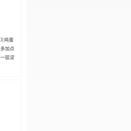
③鸡蛋
接多加点
裹一层淀