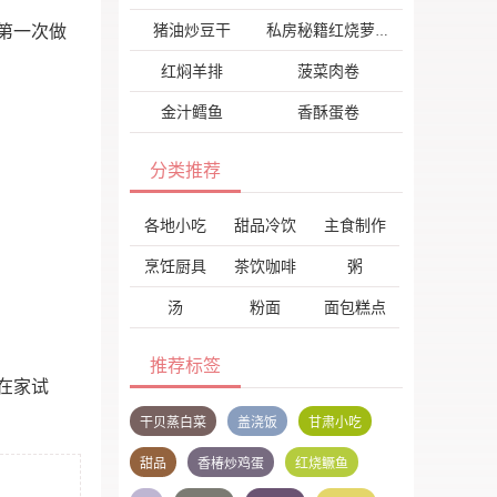
猪油炒豆干
第一次做
私房秘籍红烧萝卜
红焖羊排
菠菜肉卷
金汁鳕鱼
香酥蛋卷
分类推荐
各地小吃
甜品冷饮
主食制作
烹饪厨具
茶饮咖啡
粥
汤
粉面
面包糕点
推荐标签
在家试
干贝蒸白菜
盖浇饭
甘肃小吃
甜品
香椿炒鸡蛋
红烧鳜鱼