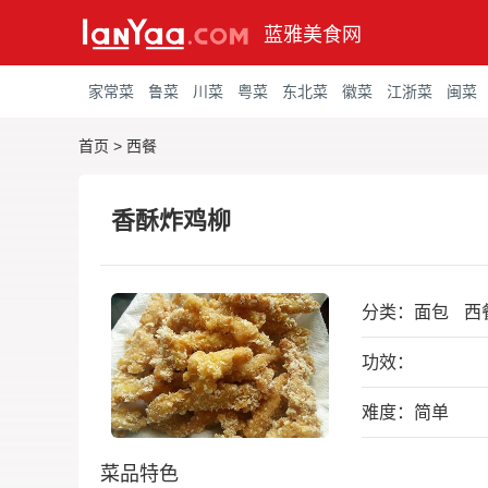
蓝雅美食网
家常菜
鲁菜
川菜
粤菜
东北菜
徽菜
江浙菜
闽菜
首页
>
西餐
香酥炸鸡柳
分类：
面包
西
功效：
难度：简单
菜品特色