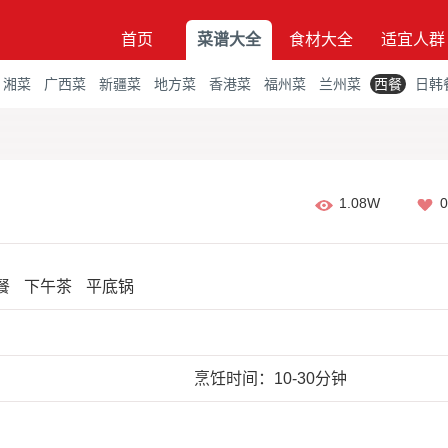
首页
菜谱大全
食材大全
适宜人群
湘菜
广西菜
新疆菜
地方菜
香港菜
福州菜
兰州菜
西餐
日韩
1.08W
0
餐
下午茶
平底锅
烹饪时间：10-30分钟