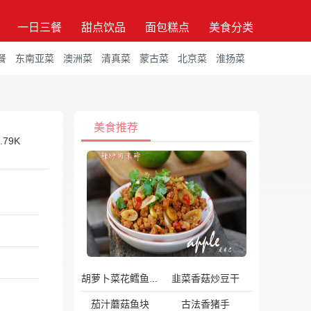
一日三餐
甜点饮品
面包糕点
美食分类
餐
东南亚菜
澳洲菜
清真菜
蒙古菜
北京菜
淮扬菜
美食推荐
.79K
韭菜香菇炒豆干
胡萝卜菜花鳕鱼米粉
茄汁蘑菇鱼块
古法香猪手