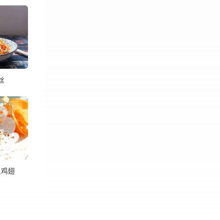
丝
良鸡翅