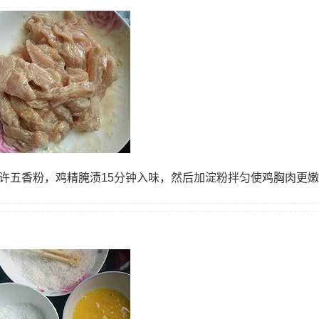
少许五香粉，鸡精腌渍15分钟入味，然后加淀粉拌匀使鸡胸肉更嫩