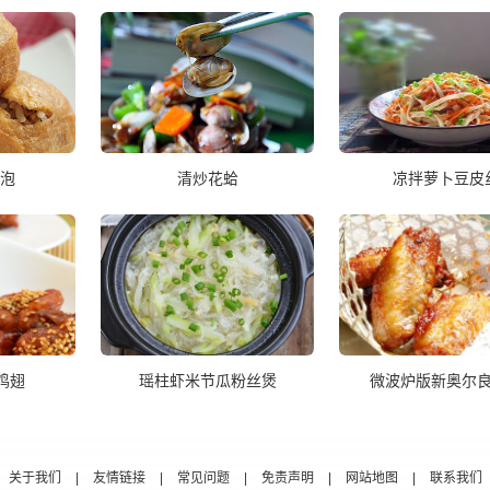
泡
清炒花蛤
凉拌萝卜豆皮
鸡翅
瑶柱虾米节瓜粉丝煲
微波炉版新奥尔
关于我们
|
友情链接
|
常见问题
|
免责声明
|
网站地图
|
联系我们