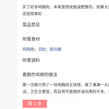
买了好多鸡胸肉，本来是想说做减肥餐的，结果大
还挺简单的
菜品禁忌
所需食材
鸡胸
肉；
淀粉
；
面包糠
所需调料
香酥炸鸡柳的做法
第一次做只用了一块鸡胸肉五块钱，做了满满一大
试，卫生又便宜，而且用平底锅炸油也用的不多，
第 1 步