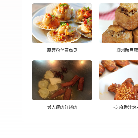
蒜蓉粉丝蒸扇贝
柳州酿豆腐
懒人瘦肉红烧肉
-芝麻香汁烤