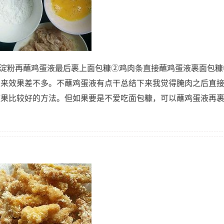
蘸淀粉再蘸鸡蛋液最后裹上面包糠②鸡肉条直接蘸鸡蛋液裹面包糠
出来效果差不多。不蘸鸡蛋液有点干总结下来我觉得腌肉之后直
效果比较好的方法。但如果要是不爱吃面包糠，可以蘸鸡蛋液再