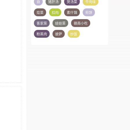
自
猪肝汤
煲汤菜
牛肉味
烩菜
扣肉
素什锦
煎饼
客家菜
娃娃菜
赣南小吃
粉蒸肉
披萨
炒饭