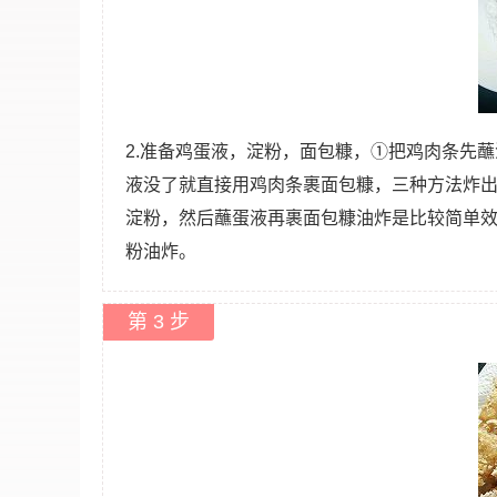
2.准备鸡蛋液，淀粉，面包糠，①把鸡肉条先
液没了就直接用鸡肉条裹面包糠，三种方法炸
淀粉，然后蘸蛋液再裹面包糠油炸是比较简单
粉油炸。
第 3 步