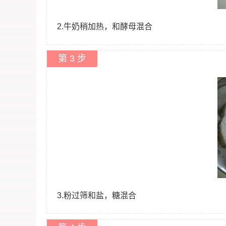
2.牛奶稍加热，和酵母混合
第 3 步
3.粉过筛和盐，糖混合