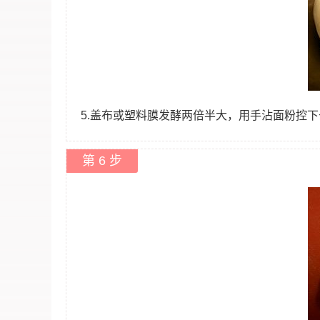
5.盖布或塑料膜发酵两倍半大，用手沾面粉控
第 6 步