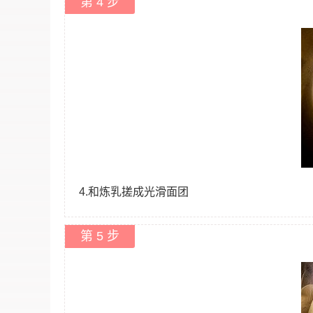
第 4 步
4.和炼乳搓成光滑面团
第 5 步