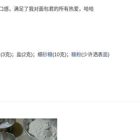
口感，满足了我对面包君的所有热爱，哈哈
母
(3克)；盐(2克)；细
砂糖
(10克)；
糖粉
(少许洒表
面
)