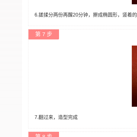
6.搓揉分两份再醒20分钟，擀成椭圆形，竖着
第 7 步
7.翻过来，造型完成
第 8 步