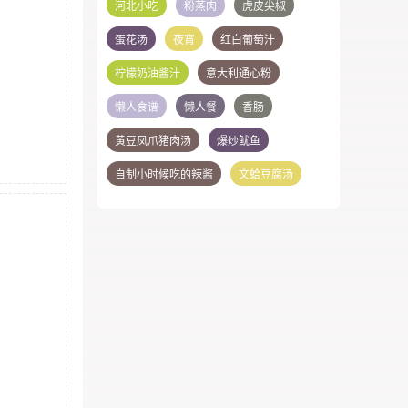
河北小吃
粉蒸肉
虎皮尖椒
蛋花汤
夜宵
红白葡萄汁
柠檬奶油酱汁
意大利通心粉
懒人食谱
懒人餐
香肠
黄豆凤爪猪肉汤
爆炒鱿鱼
自制小时候吃的辣酱
文蛤豆腐汤