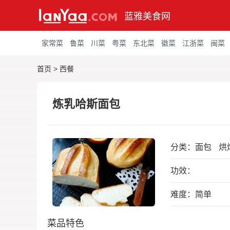
蓝雅美食网
家常菜
鲁菜
川菜
粤菜
东北菜
徽菜
江浙菜
闽菜
首页
>
西餐
炼乳哈斯面包
分类：
面包
烘
功效：
难度：简单
菜品特色