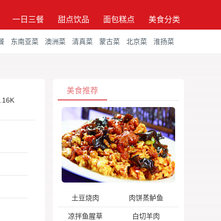
一日三餐
甜点饮品
面包糕点
美食分类
餐
东南亚菜
澳洲菜
清真菜
蒙古菜
北京菜
淮扬菜
美食推荐
.16K
土豆烧肉
肉饼蒸鲈鱼
凉拌鱼腥草
白切羊肉