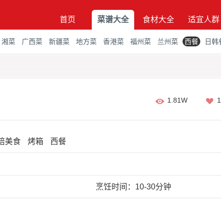
首页
菜谱大全
食材大全
适宜人群
湘菜
广西菜
新疆菜
地方菜
香港菜
福州菜
兰州菜
西餐
日韩
1.81W
1
焙美食
烤箱
西餐
烹饪时间：10-30分钟