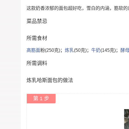
这款奶香浓郁的面包超好吃，雪白的内涵，筋软的
菜品禁忌
所需食材
高筋
面
粉(250克)；
炼乳
(50克)；
牛奶
(145克)；
酵
所需调料
炼乳哈斯面包的做法
第 1 步