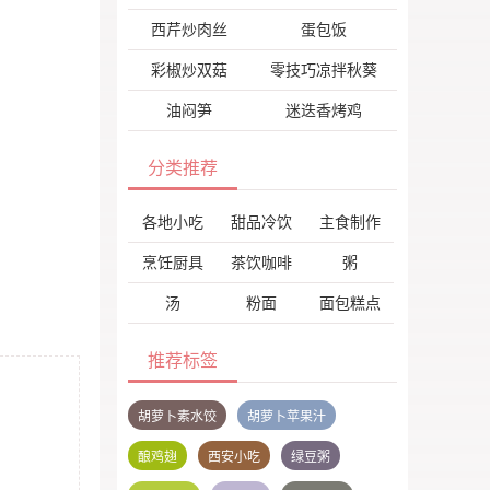
西芹炒肉丝
蛋包饭
彩椒炒双菇
零技巧凉拌秋葵
油闷笋
迷迭香烤鸡
分类推荐
各地小吃
甜品冷饮
主食制作
烹饪厨具
茶饮咖啡
粥
汤
粉面
面包糕点
推荐标签
胡萝卜素水饺
胡萝卜苹果汁
酿鸡翅
西安小吃
绿豆粥