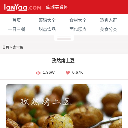
蓝雅美食网
首页
菜谱大全
食材大全
适宜人群
一日三餐
甜点饮品
面包糕点
美食分类
首页
>
家常菜
孜然烤土豆
1.96W
0.67K