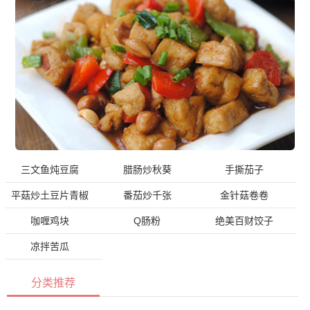
三文鱼炖豆腐
腊肠炒秋葵
手撕茄子
平菇炒土豆片青椒
番茄炒千张
金针菇卷卷
咖喱鸡块
Q肠粉
绝美百财饺子
凉拌苦瓜
分类推荐