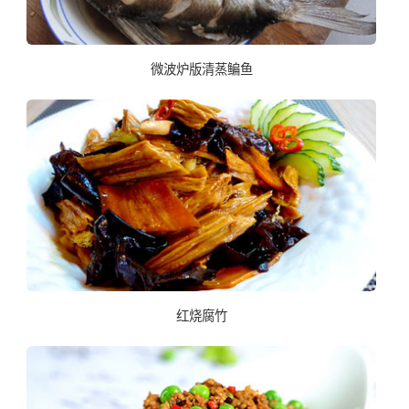
微波炉版清蒸鳊鱼
红烧腐竹