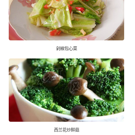
剁椒包心菜
西兰花炒鲜菇