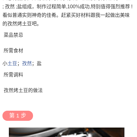
; 孜然 ;盐组成，制作过程简单,100%成功,特别值得强烈推荐 !
看似普通实则神奇的佳肴。赶紧买好材料跟我一起做出美味
的孜然烤土豆吧。
菜品禁忌
所需食材
小
土豆
；
孜然
；盐
所需调料
孜然烤土豆的做法
第 1 步