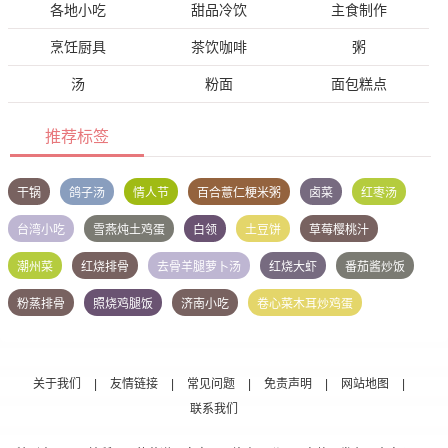
各地小吃
甜品冷饮
主食制作
烹饪厨具
茶饮咖啡
粥
汤
粉面
面包糕点
推荐标签
干锅
鸽子汤
情人节
百合薏仁粳米粥
卤菜
红枣汤
台湾小吃
雪燕炖土鸡蛋
白领
土豆饼
草莓樱桃汁
潮州菜
红烧排骨
去骨羊腿萝卜汤
红烧大虾
番茄酱炒饭
粉蒸排骨
照烧鸡腿饭
济南小吃
卷心菜木耳炒鸡蛋
关于我们
|
友情链接
|
常见问题
|
免责声明
|
网站地图
|
联系我们