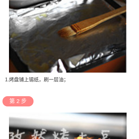
1.烤盘铺上锡纸，刷一层油；
第 2 步