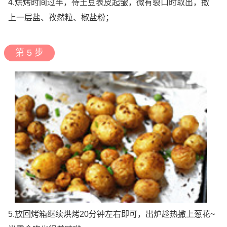
4.烘烤时间过半，待土豆表皮起皱，微有裂口时取出，撒
上一层盐、孜然粒、椒盐粉；
第 5 步
5.放回烤箱继续烘烤20分钟左右即可，出炉趁热撒上葱花~