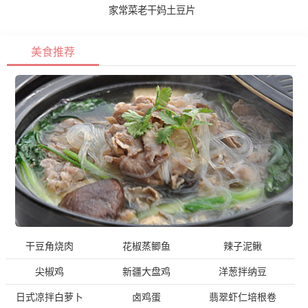
家常菜老干妈土豆片
美食推荐
干豆角烧肉
花椒蒸鲫鱼
辣子泥鳅
尖椒鸡
新疆大盘鸡
洋葱拌纳豆
日式凉拌白萝卜
卤鸡蛋
翡翠虾仁培根卷