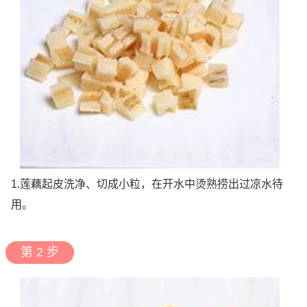
1.莲藕起皮洗净、切成小粒，在开水中烫熟捞出过凉水待
用。
第 2 步