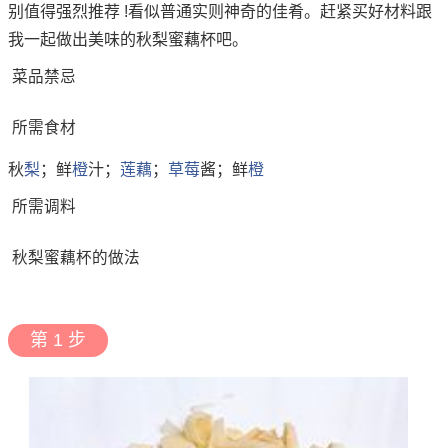
别值得强烈推荐 !看似普通实则神奇的佳肴。赶紧买好材料跟
我一起做出美味的秋梨蜜藕杯吧。
菜品禁忌
所需食材
秋
梨
；鲜
橙
汁；
莲藕
；
草莓
酱；鲜
橙
所需调料
秋梨蜜藕杯的做法
第 1 步