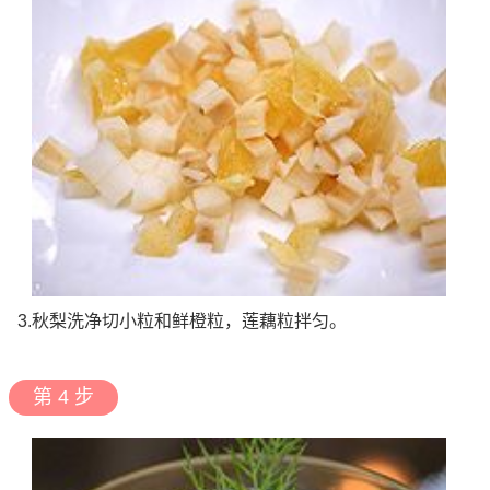
3.秋梨洗净切小粒和鲜橙粒，莲藕粒拌匀。
第 4 步