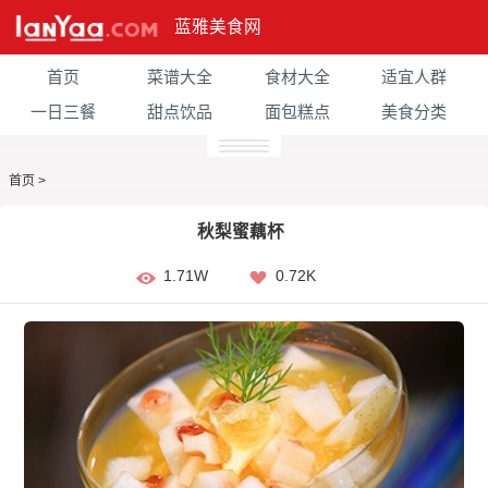
蓝雅美食网
首页
菜谱大全
食材大全
适宜人群
一日三餐
甜点饮品
面包糕点
美食分类
首页
>
秋梨蜜藕杯
1.71W
0.72K