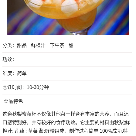
分类：
甜品
鲜橙汁
下午茶
甜
功效：
难度：简单
烹饪时间：10-30分钟
菜品特色
这道秋梨蜜藕杯不仅像其他菜一样含有丰富的营养，而且还
口感特别好，并有较好的食疗功效。它主要的材料由秋梨;鲜
橙汁; 莲藕 ; 草莓 酱;鲜橙组成，制作过程简单,100%成功,特