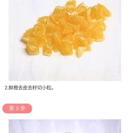
2.鲜橙去皮去籽切小粒。
第 3 步