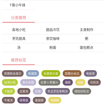
T骨小牛排
分类推荐
各地小吃
甜品冷饮
主食制作
烹饪厨具
茶饮咖啡
粥
汤
粉面
面包糕点
推荐标签
蒜蓉粉丝扇贝
新疆菜
秋葵蒸水蛋
蒜蓉炒丝瓜
电饭煲
台湾小吃
意大利菜
红萝卜苹果汁
湘菜
自酿
乌鸡汤
下饭菜
白菜汤
炒饭
冬瓜芡实老鸭汤
瑶柱的吃法
牛尾汤
排骨饭
泰国菜
电烤箱