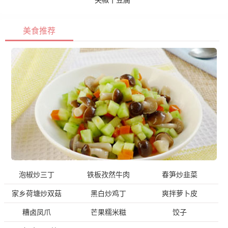
尖椒干豆腐
美食推荐
泡椒炒三丁
铁板孜然牛肉
春笋炒韭菜
家乡荷塘炒双菇
黑白炒鸡丁
爽拌萝卜皮
糟卤凤爪
芒果糯米糍
饺子