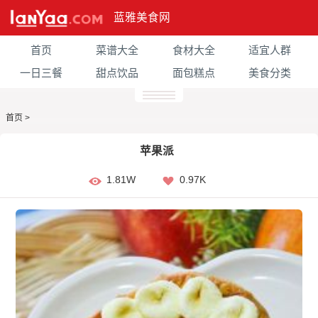
蓝雅美食网
首页
菜谱大全
食材大全
适宜人群
一日三餐
甜点饮品
面包糕点
美食分类
首页
>
苹果派
1.81W
0.97K