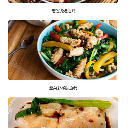
电饭煲豉油鸡
韭菜彩椒鱿鱼卷