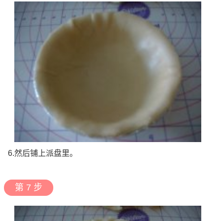
6.然后铺上派盘里。
第 7 步