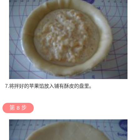
7.将拌好的苹果馅放入铺有酥皮的盘里。
第 8 步