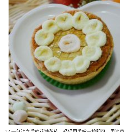
12.一分钟之后棉花糖花软，轻轻用手指一按即可。用淡黄