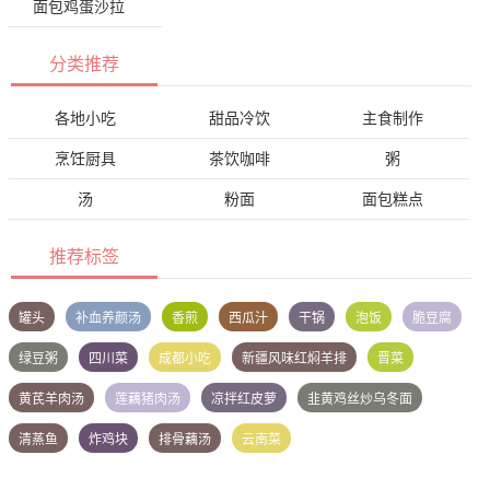
面包鸡蛋沙拉
分类推荐
各地小吃
甜品冷饮
主食制作
烹饪厨具
茶饮咖啡
粥
汤
粉面
面包糕点
推荐标签
罐头
补血养颜汤
香煎
西瓜汁
干锅
泡饭
脆豆腐
绿豆粥
四川菜
成都小吃
新疆风味红焖羊排
晋菜
黄芪羊肉汤
莲藕猪肉汤
凉拌红皮萝
韭黄鸡丝炒乌冬面
清蒸鱼
炸鸡块
排骨藕汤
云南菜