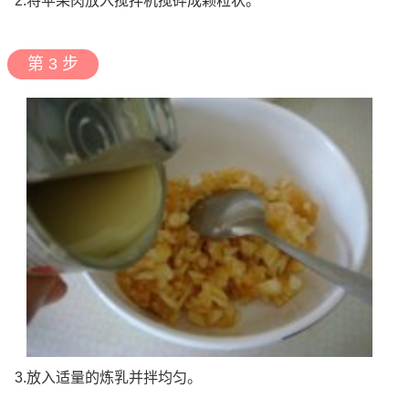
2.将苹果肉放入搅拌机搅碎成颗粒状。
第 3 步
3.放入适量的炼乳并拌均匀。