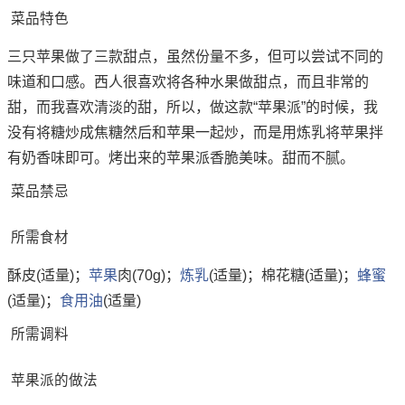
菜品特色
三只苹果做了三款甜点，虽然份量不多，但可以尝试不同的
味道和口感。西人很喜欢将各种水果做甜点，而且非常的
甜，而我喜欢清淡的甜，所以，做这款“苹果派”的时候，我
没有将糖炒成焦糖然后和苹果一起炒，而是用炼乳将苹果拌
有奶香味即可。烤出来的苹果派香脆美味。甜而不腻。
菜品禁忌
所需食材
酥皮(适量)；
苹果
肉(70g)；
炼乳
(适量)；棉花糖(适量)；
蜂蜜
(适量)；
食用油
(适量)
所需调料
苹果派的做法