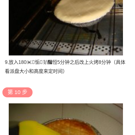
9.放入180Ⱗ𚄧㤧𘋧᫧㤱5分钟之后改上火烤8分钟（具体
看派盘大小和高度来定时间）
第 10 步