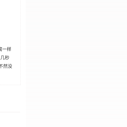
腐一样
个几秒
不然没