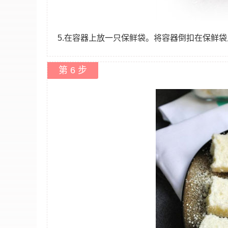
5.在容器上放一只保鲜袋。将容器倒扣在保鲜
第 6 步