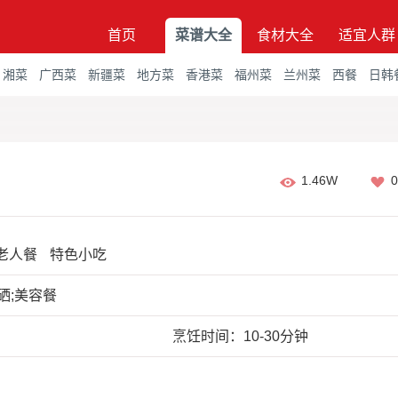
首页
菜谱大全
食材大全
适宜人群
湘菜
广西菜
新疆菜
地方菜
香港菜
福州菜
兰州菜
西餐
日韩
1.46W
0
老人餐
特色小吃
硒;美容餐
烹饪时间：10-30分钟