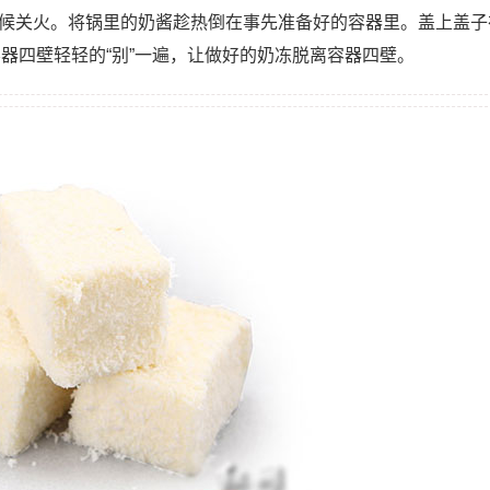
时候关火。将锅里的奶酱趁热倒在事先准备好的容器里。盖上盖子
器四壁轻轻的“别”一遍，让做好的奶冻脱离容器四壁。