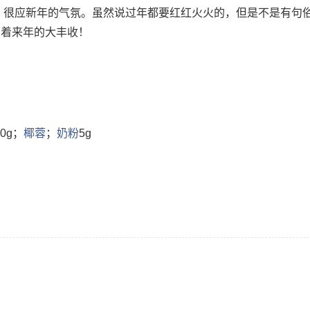
，很应新年的气氛。虽然说过年都要红红火火的，但是不是有句俗
示着来年的大丰收！
40g；
椰蓉
；
奶粉
5g