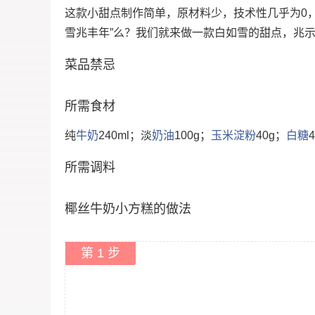
这款小甜点制作简单，原材料少，技术性几乎为0
雪兆丰年”么？我们就来做一款白如雪的甜点，兆
菜品禁忌
所需食材
纯
牛奶
240ml；淡
奶油
100g；
玉米
淀粉
40g；
白糖
所需调料
椰丝牛奶小方糕的做法
第 1 步