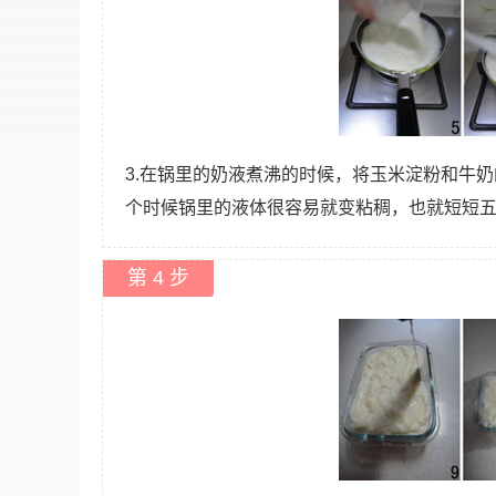
3.在锅里的奶液煮沸的时候，将玉米淀粉和牛
个时候锅里的液体很容易就变粘稠，也就短短
第 4 步