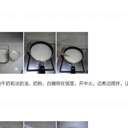
余的牛奶和淡奶油，奶粉，白糖倒在锅里，开中火。边煮边搅拌，