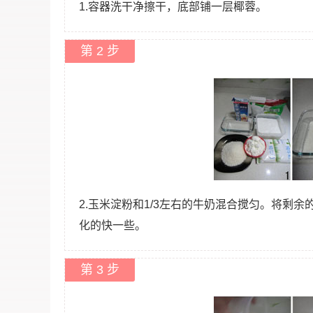
1.容器洗干净擦干，底部铺一层椰蓉。
第 2 步
2.玉米淀粉和1/3左右的牛奶混合搅匀。将剩
化的快一些。
第 3 步