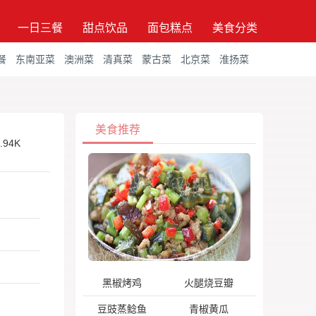
一日三餐
甜点饮品
面包糕点
美食分类
餐
东南亚菜
澳洲菜
清真菜
蒙古菜
北京菜
淮扬菜
美食推荐
.94K
黑椒烤鸡
火腿烧豆瓣
豆豉蒸鲶鱼
青椒黄瓜