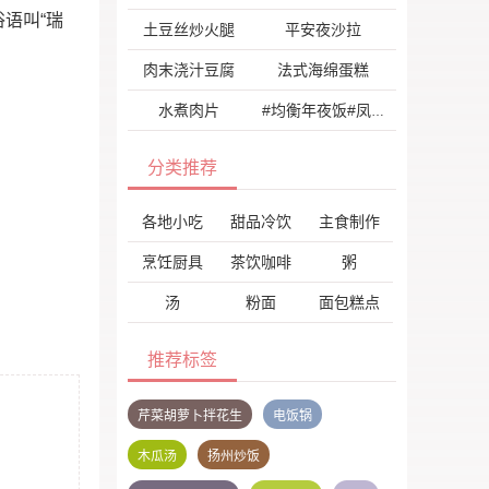
语叫“瑞
土豆丝炒火腿
平安夜沙拉
肉末浇汁豆腐
法式海绵蛋糕
水煮肉片
#均衡年夜饭#凤尾虾球
分类推荐
各地小吃
甜品冷饮
主食制作
烹饪厨具
茶饮咖啡
粥
汤
粉面
面包糕点
推荐标签
芹菜胡萝卜拌花生
电饭锅
木瓜汤
扬州炒饭