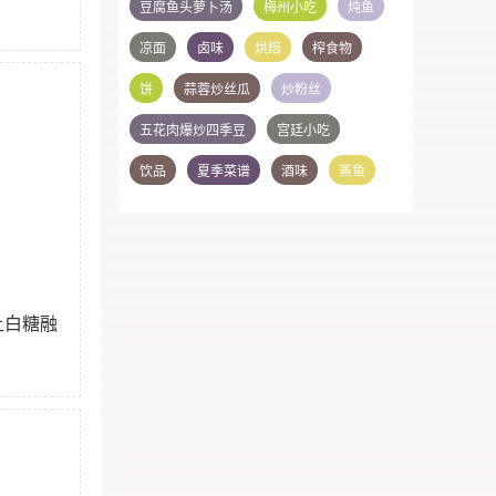
豆腐鱼头萝卜汤
梅州小吃
炖鱼
凉面
卤味
烘焙
榨食物
饼
蒜蓉炒丝瓜
炒粉丝
五花肉爆炒四季豆
宫廷小吃
饮品
夏季菜谱
酒味
蒸鱼
让白糖融