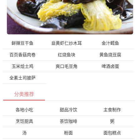
鲜辣豆干鱼
韭黄虾仁炒木耳
金汁鳕鱼
百页香菇肉卷
红烧鱼块
黄鱼烧豆腐
玉米烩土鸡
爽口毛豆角
啤酒卤蛋
全素土司披萨
分类推荐
各地小吃
甜品冷饮
主食制作
烹饪厨具
茶饮咖啡
粥
汤
粉面
面包糕点