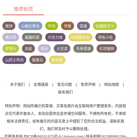
推荐标签
烙饼
山楂红枣汤
鸡汤
早餐
蒜香
石榴桃子汁
辣子鸡
酱蘸料菜
巧克力味
红烧狮子头
特色小吃
芹菜汁
烧麦
糕点
土豆泥
冬季菜谱
红烧猪蹄
山药土鸡汤
酸黄瓜
糙米粥
关于我们
|
友情链接
|
常见问题
|
免责声明
|
网站地图
|
联系我们
特别声明：网站所展示的菜谱、文章及图片由互联网用户整理发布，内容观
点仅代表作者本人，本站仅提供信息存储空间服务，不拥有所有权，不承担
相关法律责任，如有展示的内容无意之中侵犯了您的合法权益，请联系我
们，我们将及时予以删除处理。
蓝雅美食网
京ICP备08101473号-6
| lanyaa.com | 联系邮箱1623956913#q