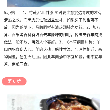
5.小贴士：1、竹蔗,也叫甘蔗,买时要注意挑选青皮的才有
清热之效，而黑皮蔗性较温且滋补，如果买不到也可不
放，因为胡萝卜、马蹄同样有清热润肺之功效。2、加八
角、香果等香料有增香去羊臊味的作用，传统支竹羊肉煲
做法一般不放，可随人个喜好。3、《本草纲目》称：羊
肉同醋食伤人心。羊肉大热，醋性甘温，与酒性相近，两
物同煮，易生火动血。因此羊肉汤中不宜加醋，也不宜与
茶、南瓜同食。
第 6 步