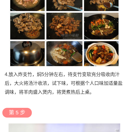
4.放入炸支竹，焖5分钟左右，待支竹变软充分吸收肉汁
后，大火将汤汁收浓，试下味，可根据个人口味加适量盐
调味，将羊肉盛入煲内，将煲煮热后上桌。
第 5 步