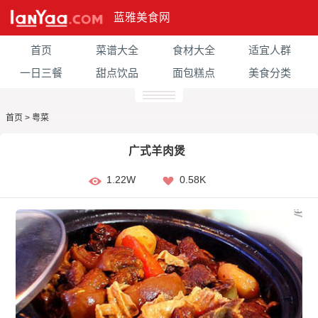
蓝雅美食网
首页
菜谱大全
食材大全
适宜人群
一日三餐
甜点饮品
面包糕点
美食分类
首页
>
粤菜
广式羊肉煲
1.22W
0.58K