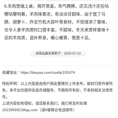
6.羊肉煲端上桌，揭开煲盖，热气腾腾，还见汤汁还在咕
嘟咕嘟响着，羊肉味香浓，有淡淡甘甜味，由于放了马
蹄、胡萝卜、炸支竹和大蒜叶等食材，不但增添了香味，
也令人食羊肉煲时口感丰富，不腻味，冬天来煲样香味十
足的羊肉煲，滋补养身，暖心暖胃、惬意十足。
该菜品最后更新于：2026-07-22
收藏地址：https://lanyaa.com/zuofa/102474
特别声明：以上内容是由用户网友整理并上传发布，版权归原作者所
有，本平台仅提供信息存储服务，不拥有所有权，不承担相关法律责
任。
上述内容如有侵权，请您联系我们，我们将及时处理
1623956913#qq.com（请#替换@发送邮件）