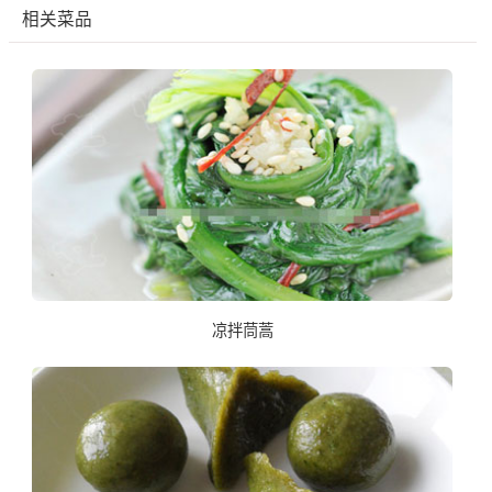
相关菜品
凉拌茼蒿