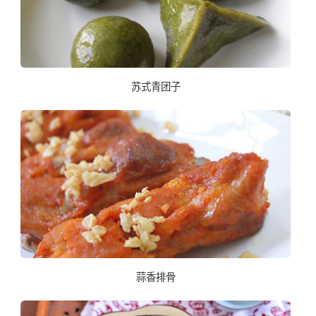
苏式青团子
蒜香排骨