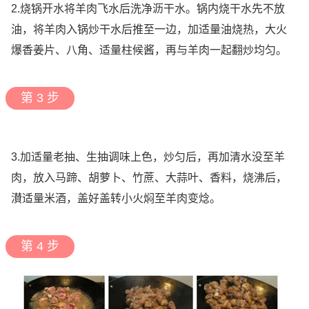
2.烧锅开水将羊肉飞水后洗净沥干水。锅内烧干水先不放
油，将羊肉入锅炒干水后推至一边，加适量油烧热，大火
爆香姜片、八角、适量柱候酱，再与羊肉一起翻炒均匀。
第 3 步
3.加适量老抽、生抽调味上色，炒匀后，再加清水没至羊
肉，放入马蹄、胡萝卜、竹蔗、大蒜叶、香料，烧沸后，
濽适量米酒，盖好盖转小火焖至羊肉变焾。
第 4 步