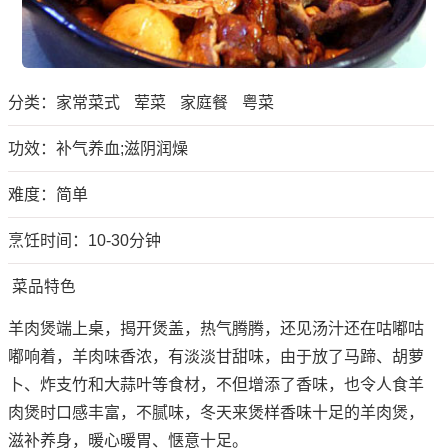
分类：
家常菜式
荤菜
家庭餐
粤菜
功效：补气养血;滋阴润燥
难度：简单
烹饪时间：10-30分钟
菜品特色
羊肉煲端上桌，揭开煲盖，热气腾腾，还见汤汁还在咕嘟咕
嘟响着，羊肉味香浓，有淡淡甘甜味，由于放了马蹄、胡萝
卜、炸支竹和大蒜叶等食材，不但增添了香味，也令人食羊
肉煲时口感丰富，不腻味，冬天来煲样香味十足的羊肉煲，
滋补养身，暖心暖胃、惬意十足。