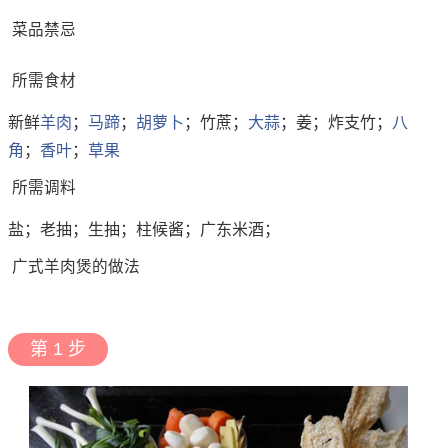
菜品禁忌
所需食材
新鲜
羊肉
；
马蹄
；
胡萝卜
；竹蔗；
大蒜
；姜；炸支竹；
八
角
；
香叶
；
草果
所需调料
盐；老抽；生抽；柱候酱；广东米酒；
广式羊肉煲的做法
第 1 步