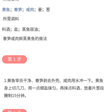
黄鱼
；
春笋
；
咸肉
；姜；葱
所需调料
料酒；盐；蒸鱼豉油；
春笋咸肉鲜蒸黄鱼的做法
第 1 步
1.黄鱼宰杀干净、春笋剥去外壳、咸肉用水冲一下。黄鱼
身上切几刀，用一点细盐抹匀，再抹点料酒，放姜片葱段
腌制15分钟。