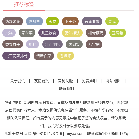
推荐标签
烤鸡米花
蒸鲢鱼
素食
下午茶
东南亚菜
粤式
火锅
家乡菜
儿童饮食
猪油拌饭
排骨藕汤
豆腐卷
香菜丸子
炝拌
江西小吃
卤肉饭
八宝粥
虫草花蒸排骨
清新白菜
香辣虾
关于我们
|
友情链接
|
常见问题
|
免责声明
|
网站地图
|
联系我们
特别声明：网站所展示的菜谱、文章及图片由互联网用户整理发布，内容观
点仅代表作者本人，本站仅提供信息存储空间服务，不拥有所有权，不承担
相关法律责任，如有展示的内容无意之中侵犯了您的合法权益，请联系我
们，我们将及时予以删除处理。
蓝雅美食网
京ICP备08101473号-6
| lanyaa.com | 联系邮箱1623956913#q