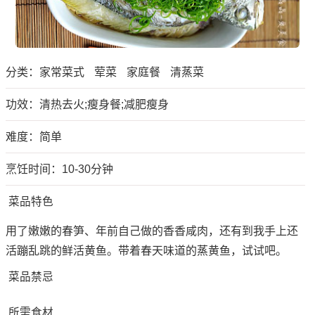
分类：
家常菜式
荤菜
家庭餐
清蒸菜
功效：清热去火;瘦身餐;减肥瘦身
难度：简单
烹饪时间：10-30分钟
菜品特色
用了嫩嫩的春笋、年前自己做的香香咸肉，还有到我手上还
活蹦乱跳的鲜活黄鱼。带着春天味道的蒸黄鱼，试试吧。
菜品禁忌
所需食材