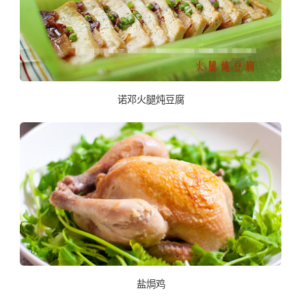
诺邓火腿炖豆腐
盐焗鸡