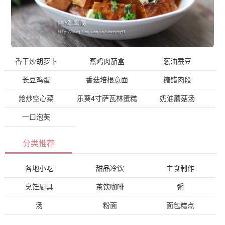
香干炒胡萝卜
蒸鸡肉茄盒
葱油蚕豆
长豆鸡蛋
香菇培根意面
糖醋肉段
炝炒空心菜
乐葵4寸萨瓦林蛋糕
奶油蘑菇汤
一口泡芙
分类推荐
各地小吃
甜品冷饮
主食制作
烹饪厨具
茶饮咖啡
粥
汤
粉面
面包糕点