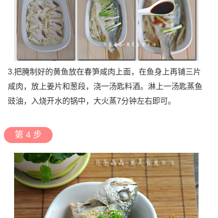
3.把腌制好的黄鱼放在春笋咸肉上面，在鱼身上再铺三片
咸肉，放上姜片和葱段，浇一汤匙料酒。淋上一汤匙蒸鱼
豉油，入烧开水的锅中，大火蒸7分钟左右即可。
第 4 步