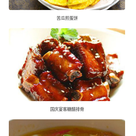
苦瓜煎蛋饼
国庆宴客糖醋排骨