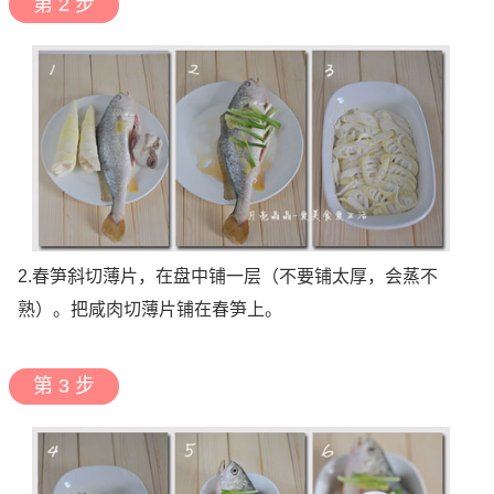
第 2 步
2.春笋斜切薄片，在盘中铺一层（不要铺太厚，会蒸不
熟）。把咸肉切薄片铺在春笋上。
第 3 步