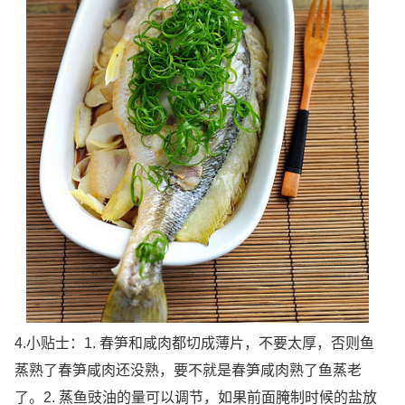
4.小贴士：1. 春笋和咸肉都切成薄片，不要太厚，否则鱼
蒸熟了春笋咸肉还没熟，要不就是春笋咸肉熟了鱼蒸老
了。2. 蒸鱼豉油的量可以调节，如果前面腌制时候的盐放