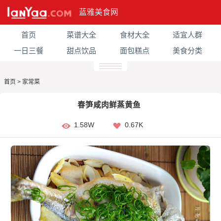
蓝雅美食网
首页
菜谱大全
食材大全
适宜人群
一日三餐
甜点饮品
面包糕点
美食分类
首页
>
家常菜
春笋咸肉鲜蒸黄鱼
1.58W
0.67K