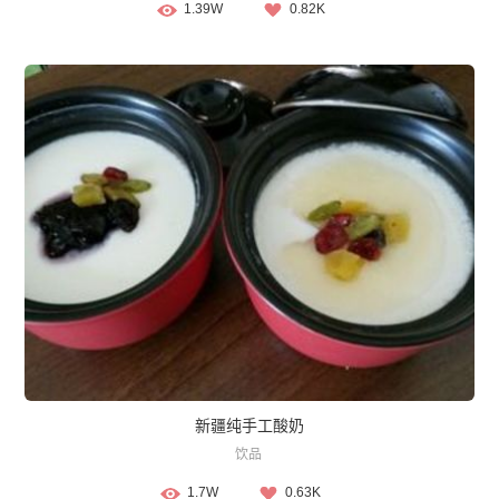
1.39W
0.82K
新疆纯手工酸奶
饮品
1.7W
0.63K