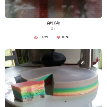
自制奶酪
夏天
1.18W
0.69K