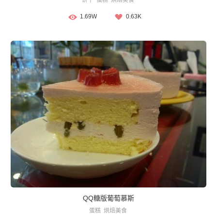
饼干
蛋糕
烘焙美食
1.69W
0.63K
QQ糖版葡萄慕斯
蛋糕
烘焙美食