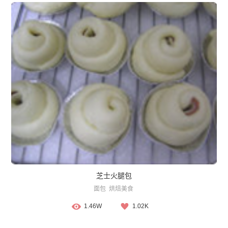
芝士火腿包
面包
烘焙美食
1.46W
1.02K