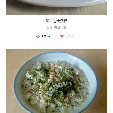
彩虹芝士蛋糕
蛋糕
烘焙美食
1.93W
0.73K