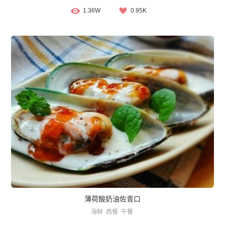
1.36W
0.95K
薄荷酸奶油佐青口
海鲜
西餐
午餐