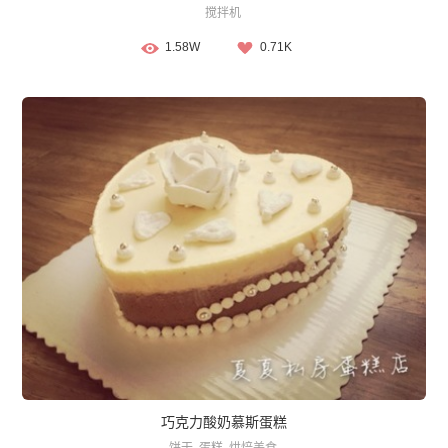
搅拌机
1.58W
0.71K
巧克力酸奶慕斯蛋糕