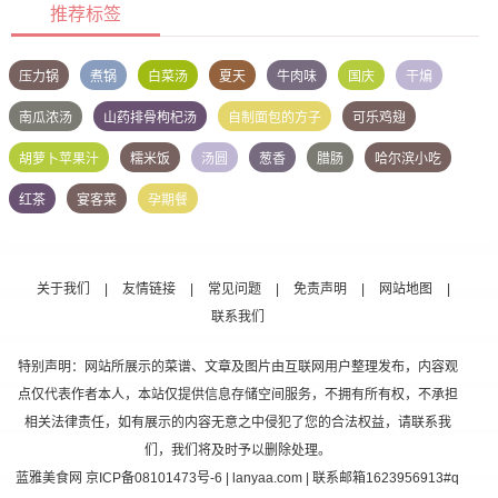
推荐标签
压力锅
煮锅
白菜汤
夏天
牛肉味
国庆
干煸
南瓜浓汤
山药排骨枸杞汤
自制面包的方子
可乐鸡翅
胡萝卜苹果汁
糯米饭
汤圆
葱香
腊肠
哈尔滨小吃
红茶
宴客菜
孕期餐
关于我们
|
友情链接
|
常见问题
|
免责声明
|
网站地图
|
联系我们
特别声明：网站所展示的菜谱、文章及图片由互联网用户整理发布，内容观
点仅代表作者本人，本站仅提供信息存储空间服务，不拥有所有权，不承担
相关法律责任，如有展示的内容无意之中侵犯了您的合法权益，请联系我
们，我们将及时予以删除处理。
蓝雅美食网
京ICP备08101473号-6
| lanyaa.com | 联系邮箱1623956913#q