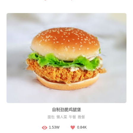
自制劲脆鸡腿堡
面包
懒人菜
午餐
晚餐
1.53W
0.84K