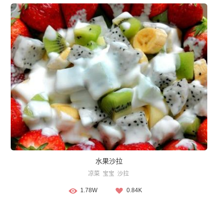
水果沙拉
凉菜
宝宝
沙拉
1.78W
0.84K