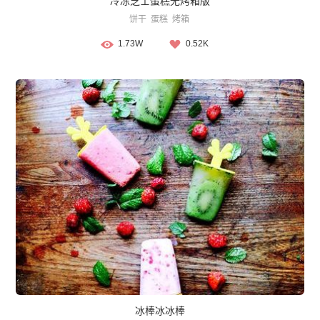
冷冻芝士蛋糕无烤箱版
饼干
蛋糕
烤箱
1.73W
0.52K
冰棒冰冰棒