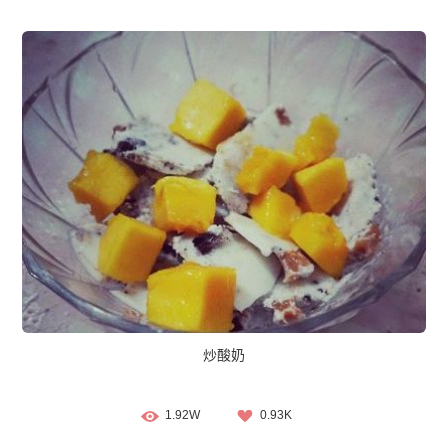
炒酸奶
1.92W
0.93K