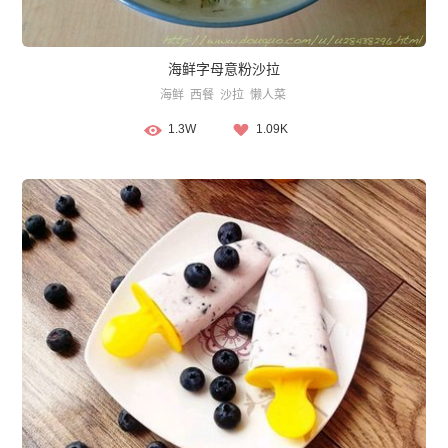
海鲜字母意粉沙拉
海鲜
西餐
沙拉
懒人菜
1.3W
1.09K