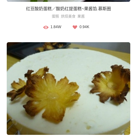
红豆酸奶蛋糕／酸奶红提蛋糕~果酱馅.慕斯圈
蛋糕
烘焙美食
果酱
1.84W
0.94K