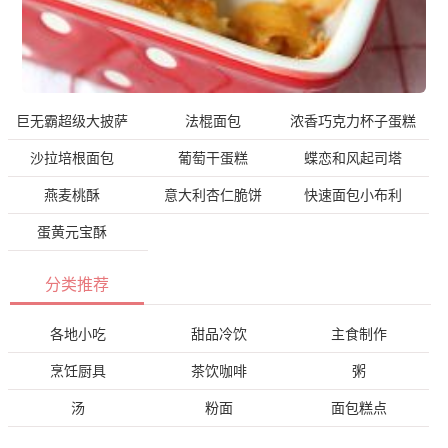
巨无霸超级大披萨
法棍面包
浓香巧克力杯子蛋糕
沙拉培根面包
葡萄干蛋糕
蝶恋和风起司塔
燕麦桃酥
意大利杏仁脆饼
快速面包小布利
蛋黄元宝酥
分类推荐
各地小吃
甜品冷饮
主食制作
烹饪厨具
茶饮咖啡
粥
汤
粉面
面包糕点