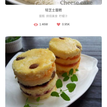
轻芝士蛋糕
蛋糕
烘焙美食
柠檬汁
1.46W
0.95K