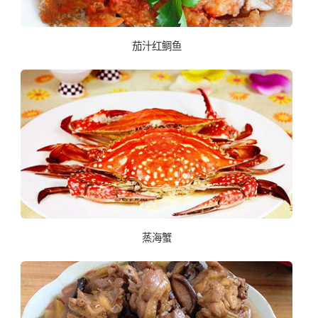
茄汁红鲷鱼
蒸海蟹