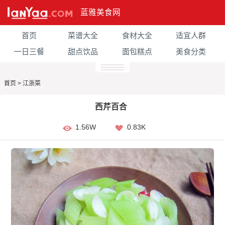
蓝雅美食网
首页
菜谱大全
食材大全
适宜人群
一日三餐
甜点饮品
面包糕点
美食分类
首页
>
江浙菜
西芹百合
1.56W
0.83K