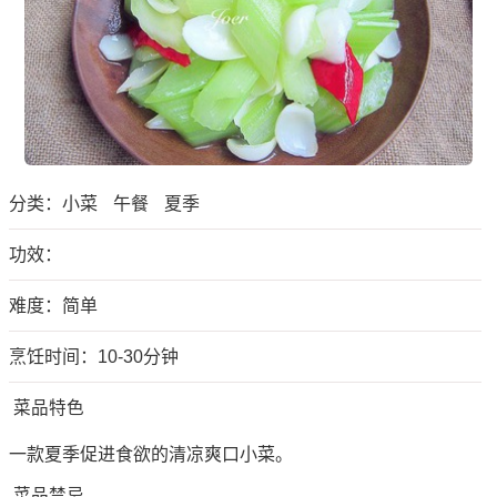
分类：
小菜
午餐
夏季
功效：
难度：简单
烹饪时间：10-30分钟
菜品特色
一款夏季促进食欲的清凉爽口小菜。
菜品禁忌