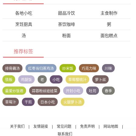
各地小吃
甜品冷饮
主食制作
烹饪厨具
茶饮咖啡
粥
汤
粉面
面包糕点
推荐标签
排骨藕汤
红枣当归蒸鸡汤
炒米饭
巧克力味
川味
铁板
鸡腿饭
老
小吃
草莓樱桃汁
萝卜丝
最爱炒饭君
蒜蓉粉丝娃娃菜
开封小吃
吐司
春季
草莓汁
干煎
日本小吃
火腿萝卜汤
关于我们
|
友情链接
|
常见问题
|
免责声明
|
网站地图
|
联系我们