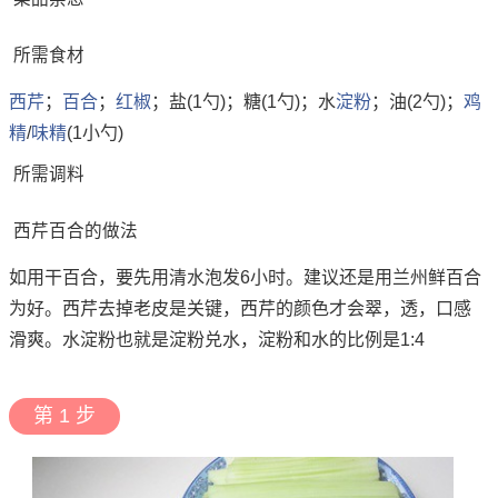
所需食材
西芹
；
百合
；
红椒
；盐(1勺)；糖(1勺)；水
淀粉
；油(2勺)；
鸡
精
/
味精
(1小勺)
所需调料
西芹百合的做法
如用干百合，要先用清水泡发6小时。建议还是用兰州鲜百合
为好。西芹去掉老皮是关键，西芹的颜色才会翠，透，口感
滑爽。水淀粉也就是淀粉兑水，淀粉和水的比例是1:4
第 1 步