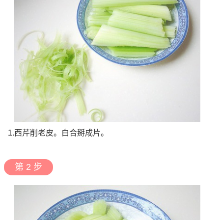
1.西芹削老皮。白合掰成片。
第 2 步