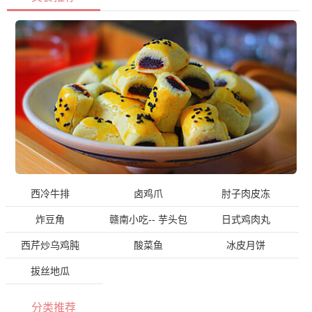
西冷牛排
卤鸡爪
肘子肉皮冻
炸豆角
赣南小吃-- 芋头包
日式鸡肉丸
西芹炒乌鸡肫
酸菜鱼
冰皮月饼
拔丝地瓜
分类推荐