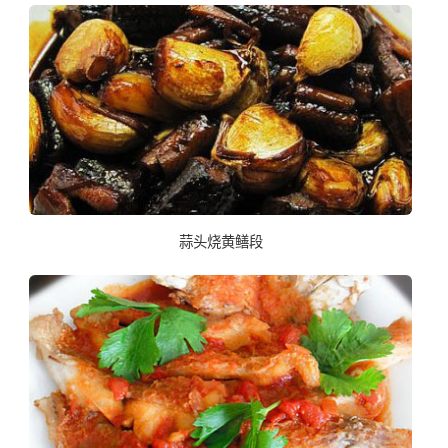
蒜头烧黄鳝段