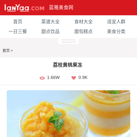
蓝雅美食网
首页
菜谱大全
食材大全
适宜人群
一日三餐
甜点饮品
面包糕点
美食分类
首页
>
荔枝黄桃果冻
1.66W
0.9K