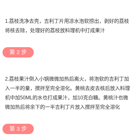
1.荔枝洗净去壳，吉利丁片用凉水泡软捞出，剥好的荔枝
将核去除，处理好的荔枝放料理机中打成果汁
第 2 步
2.荔枝果汁倒入小锅微微加热后离火，将泡软的吉利丁加
入一半的量，搅拌至完全溶化。黄桃去皮去核后放入料理
机中加50ML的水也打成果汁，加10克白糖。黄桃汁也微
微加热后将余下的一半吉利丁片放入搅拌至完全溶化
第 3 步