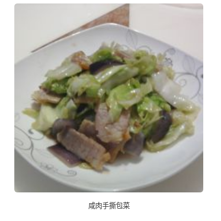
咸肉手撕包菜