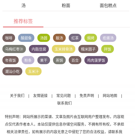
汤
粉面
面包糕点
推荐标签
咖啡
酸甜鱼
汤圆
靓汤
红茶
焗烤
疙瘩汤
乌梅红枣汁
内脂豆腐
玉米排骨汤
糯米圆子
拌饭
年夜饭
粉条
果干
蒸锅
百合
鸡肉菠萝饭
潮汕小吃
玉米汁
关于我们
|
友情链接
|
常见问题
|
免责声明
|
网站地图
|
联系我们
特别声明：网站所展示的菜谱、文章及图片由互联网用户整理发布，内容观
点仅代表作者本人，本站仅提供信息存储空间服务，不拥有所有权，不承担
相关法律责任，如有展示的内容无意之中侵犯了您的合法权益，请联系我