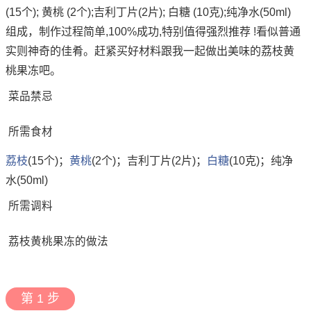
(15个); 黄桃 (2个);吉利丁片(2片); 白糖 (10克);纯净水(50ml)
组成，制作过程简单,100%成功,特别值得强烈推荐 !看似普通
实则神奇的佳肴。赶紧买好材料跟我一起做出美味的荔枝黄
桃果冻吧。
菜品禁忌
所需食材
荔枝
(15个)；
黄桃
(2个)；吉利丁片(2片)；
白糖
(10克)；纯净
水(50ml)
所需调料
荔枝黄桃果冻的做法
第 1 步