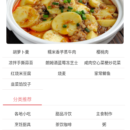
胡萝卜羹
糯米香芋蒸牛肉
樱桃肉
凉拌手撕蒜苔
朗姆酒蓝莓冻芝士
咸肉空心菜梗炒花菜
红烧米豆腐
烧麦
家常鲫鱼
韭菜馅饺子
分类推荐
各地小吃
甜品冷饮
主食制作
烹饪厨具
茶饮咖啡
粥