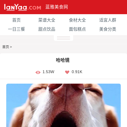
蓝雅美食网
首页
菜谱大全
食材大全
适宜人群
一日三餐
甜点饮品
面包糕点
美食分类
首页
>
哈哈镜
1.53W
0.91K