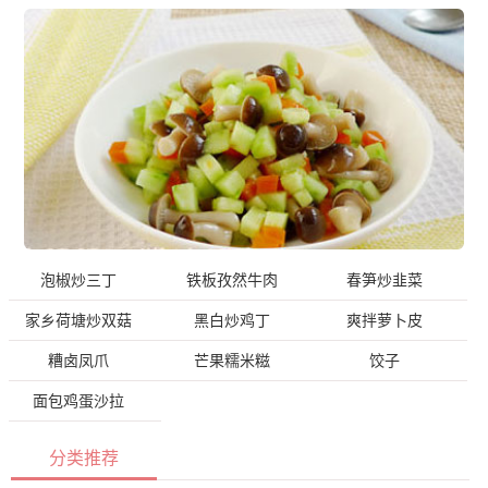
泡椒炒三丁
铁板孜然牛肉
春笋炒韭菜
家乡荷塘炒双菇
黑白炒鸡丁
爽拌萝卜皮
糟卤凤爪
芒果糯米糍
饺子
面包鸡蛋沙拉
分类推荐