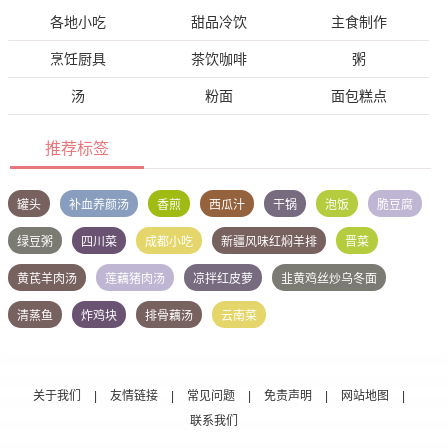
各地小吃
甜品冷饮
主食制作
烹饪厨具
茶饮咖啡
粥
汤
粉面
面包糕点
推荐标签
罐头
补血养颜汤
香煎
西瓜汁
干锅
泡饭
脆豆腐
绿豆粥
四川菜
成都小吃
新疆风味红焖羊排
晋菜
黄芪羊肉汤
莲藕猪肉汤
凉拌红皮萝
韭黄鸡丝炒乌冬面
清蒸鱼
炸鸡块
排骨藕汤
云南菜
关于我们
|
友情链接
|
常见问题
|
免责声明
|
网站地图
|
联系我们