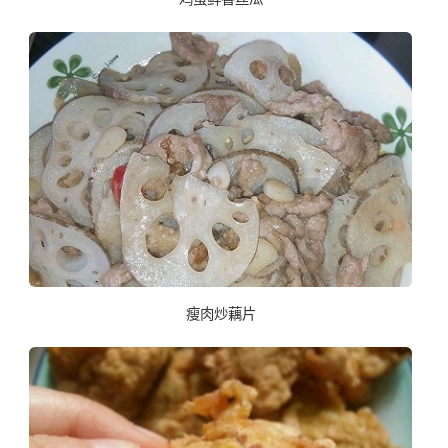
瘦肉炒藕片