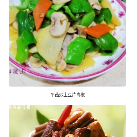
平菇炒土豆片青椒