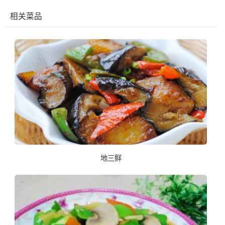
相关菜品
地三鲜