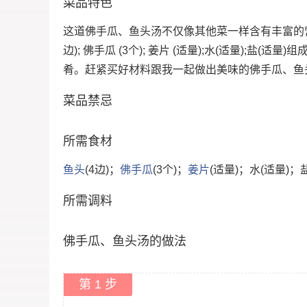
菜品特色
这道佛手瓜、鱼头汤不仅像其他菜一样含有丰富的营
边); 佛手瓜 (3个); 姜片 (适量);水(适量);盐
肴。赶紧买好材料跟我一起做出美味的佛手瓜、鱼
菜品禁忌
所需食材
鱼头
(4边)；
佛手瓜
(3个)；
姜片
(适量)；水(适量)；
所需调料
佛手瓜、鱼头汤的做法
第 1 步