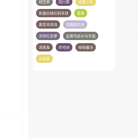
绿豆粥
四川菜
成都小吃
新疆风味红焖羊排
晋菜
黄芪羊肉汤
莲藕猪肉汤
凉拌红皮萝
韭黄鸡丝炒乌冬面
清蒸鱼
炸鸡块
排骨藕汤
云南菜