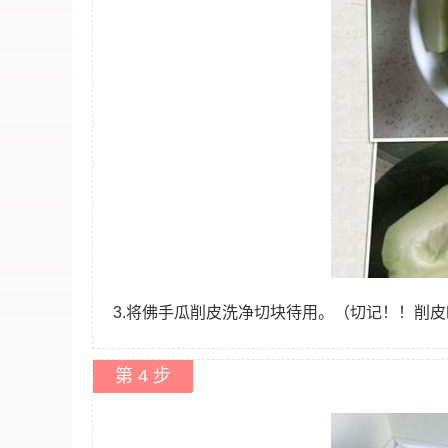
3.将佛手瓜削皮洗净切块待用。（切记！！削
第 4 步