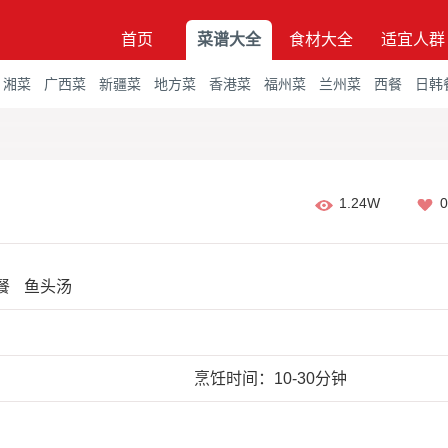
首页
菜谱大全
食材大全
适宜人群
湘菜
广西菜
新疆菜
地方菜
香港菜
福州菜
兰州菜
西餐
日韩
1.24W
0
餐
鱼头汤
烹饪时间：10-30分钟