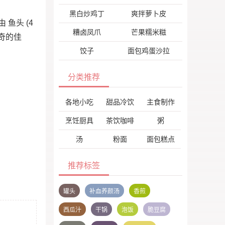
黑白炒鸡丁
爽拌萝卜皮
鱼头 (4
糟卤凤爪
芒果糯米糍
神奇的佳
饺子
面包鸡蛋沙拉
分类推荐
各地小吃
甜品冷饮
主食制作
烹饪厨具
茶饮咖啡
粥
汤
粉面
面包糕点
推荐标签
罐头
补血养颜汤
香煎
西瓜汁
干锅
泡饭
脆豆腐