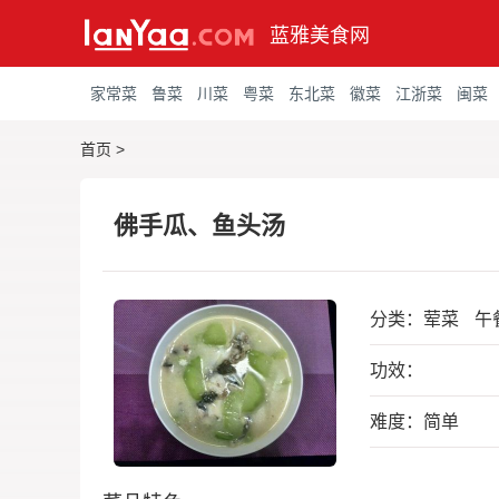
蓝雅美食网
家常菜
鲁菜
川菜
粤菜
东北菜
徽菜
江浙菜
闽菜
首页
>
佛手瓜、鱼头汤
分类：
荤菜
午
功效：
难度：简单