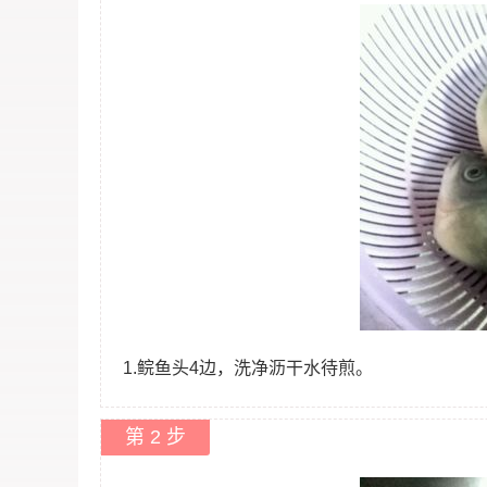
1.鲩鱼头4边，洗净沥干水待煎。
第 2 步