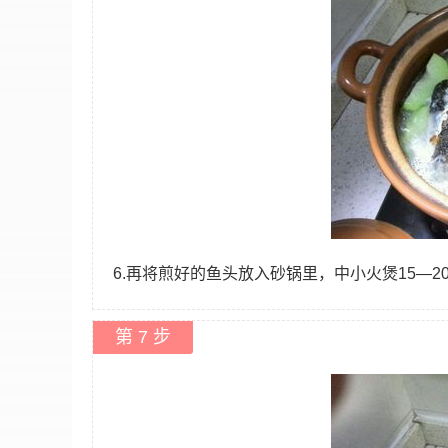
6.再将煎好的鱼头放入砂锅里，中小火煲15—2
第 7 步