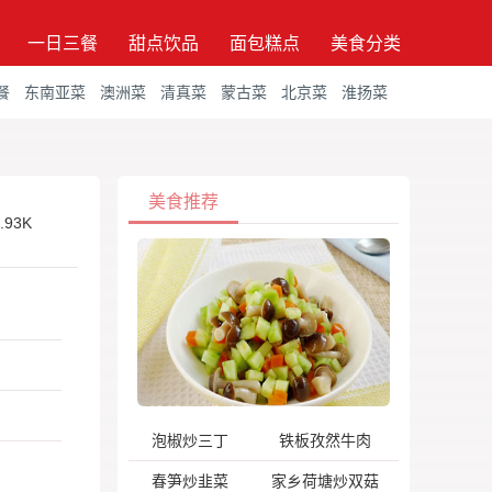
一日三餐
甜点饮品
面包糕点
美食分类
餐
东南亚菜
澳洲菜
清真菜
蒙古菜
北京菜
淮扬菜
美食推荐
.93K
泡椒炒三丁
铁板孜然牛肉
春笋炒韭菜
家乡荷塘炒双菇