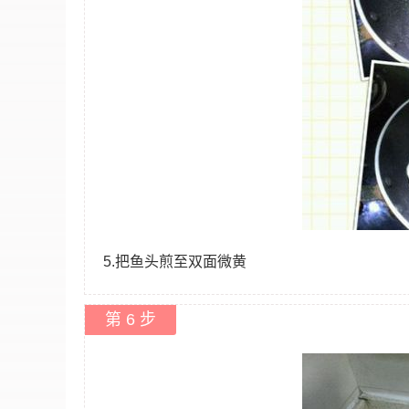
5.把鱼头煎至双面微黄
第 6 步