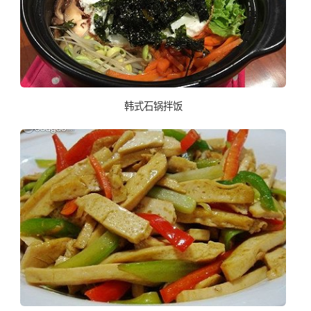
韩式石锅拌饭