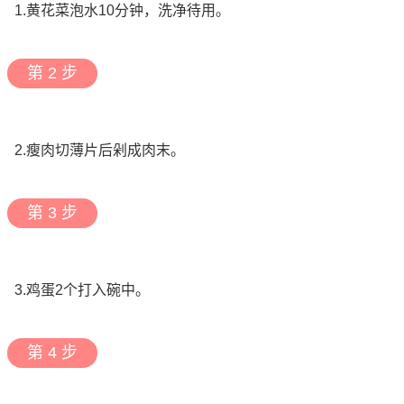
1.黄花菜泡水10分钟，洗净待用。
第 2 步
2.瘦肉切薄片后剁成肉末。
第 3 步
3.鸡蛋2个打入碗中。
第 4 步