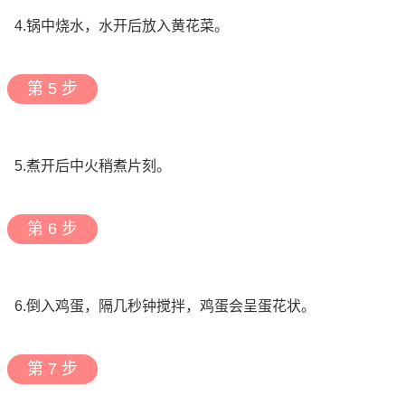
4.锅中烧水，水开后放入黄花菜。
第 5 步
5.煮开后中火稍煮片刻。
第 6 步
6.倒入鸡蛋，隔几秒钟搅拌，鸡蛋会呈蛋花状。
第 7 步