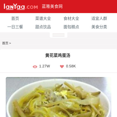
蓝雅美食网
首页
菜谱大全
食材大全
适宜人群
一日三餐
甜点饮品
面包糕点
美食分类
首页
>
黄花菜鸡蛋汤
1.27W
0.58K