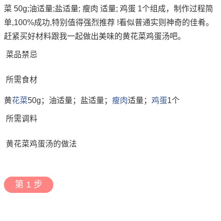
菜 50g;油适量;盐适量; 瘦肉 适量; 鸡蛋 1个组成，制作过程简
单,100%成功,特别值得强烈推荐 !看似普通实则神奇的佳肴。
赶紧买好材料跟我一起做出美味的黄花菜鸡蛋汤吧。
菜品禁忌
所需食材
黄
花菜
50g；油适量；盐适量；
瘦肉
适量；
鸡蛋
1个
所需调料
黄花菜鸡蛋汤的做法
第 1 步