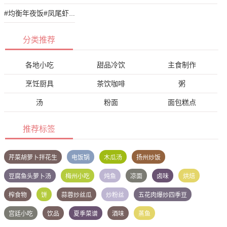
#均衡年夜饭#凤尾虾球
分类推荐
各地小吃
甜品冷饮
主食制作
烹饪厨具
茶饮咖啡
粥
汤
粉面
面包糕点
推荐标签
芹菜胡萝卜拌花生
电饭锅
木瓜汤
扬州炒饭
豆腐鱼头萝卜汤
梅州小吃
炖鱼
凉面
卤味
烘焙
榨食物
饼
蒜蓉炒丝瓜
炒粉丝
五花肉爆炒四季豆
宫廷小吃
饮品
夏季菜谱
酒味
蒸鱼