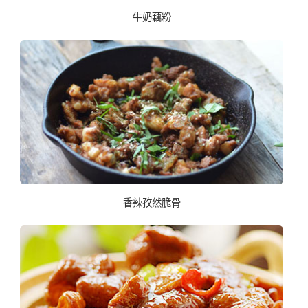
牛奶藕粉
香辣孜然脆骨