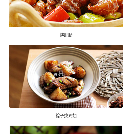
烧肥肠
粽子烧鸡翅