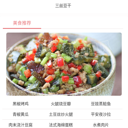
三丝豆干
美食推荐
黑椒烤鸡
火腿烧豆瓣
豆豉蒸鲶鱼
青椒黄瓜
土豆丝炒火腿
平安夜沙拉
肉末浇汁豆腐
法式海绵蛋糕
水煮肉片