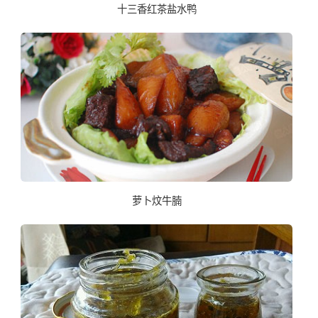
十三香红茶盐水鸭
萝卜炆牛腩