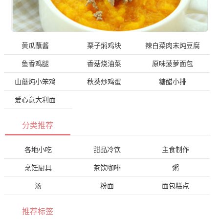
黄瓜蘸酱
栗子焖鸡块
辣白菜肉末炖豆腐
鱼香鸡腿
香菇烧油菜
原味菠萝面包
山蘑炖小笨鸡
秋葵炒鸡蛋
糖醋小排
爱心意大利面
分类推荐
各地小吃
甜品冷饮
主食制作
烹饪厨具
茶饮咖啡
粥
汤
粉面
面包糕点
推荐标签