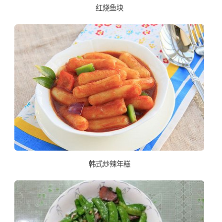
红烧鱼块
韩式炒辣年糕