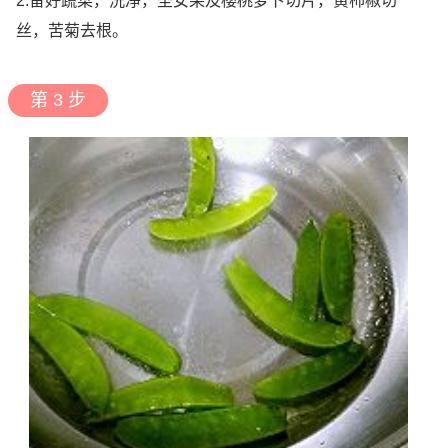
2.备好蔬菜，洗净，圣女果及樱桃萝卜切片，黄柿椒切
丝，苦菊去根。
第 3 步