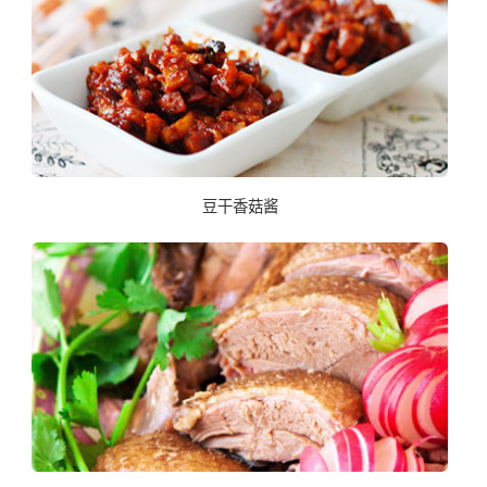
豆干香菇酱