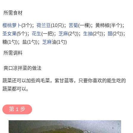
所需食材
樱桃
萝卜
(3个)；
荷兰豆
(10只)；
苦菊
(一棵)；黄柿椒(半个)；
圣女果
(5个)；
花生
(一把)；
芝麻
(2勺)；
生抽
(2勺)；
醋
(2勺)；
糖(1勺)；盐(1勺)；
芝麻
油(1勺)
所需调料
爽口凉拌菜的做法
蔬菜还可以加些鸡毛菜，紫甘蓝等，只要你喜欢的能生吃的
蔬菜都可以。
第 1 步