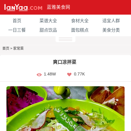
蓝雅美食网
首页
菜谱大全
食材大全
适宜人群
一日三餐
甜点饮品
面包糕点
美食分类
首页
>
家常菜
爽口凉拌菜
1.48W
0.77K