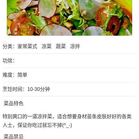
分类：
家常菜式
凉菜
蔬菜
凉拌
功效：
难度：简单
烹饪时间：10-30分钟
菜品特色
特别爽口的一道凉拌菜，适合想要身材苗条皮肤好好的各类
人士，保证你吃过就忘不掉(^_-)
菜品禁忌