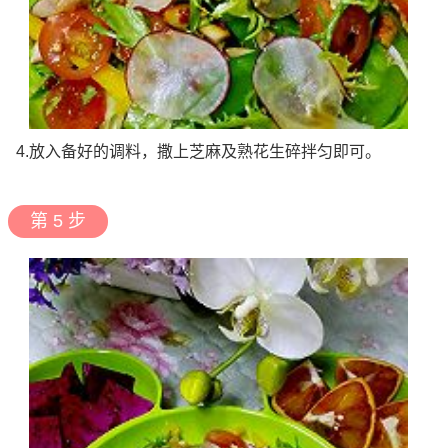
4.放入备好的调料，撒上芝麻及熟花生碎拌匀即可。
第 5 步