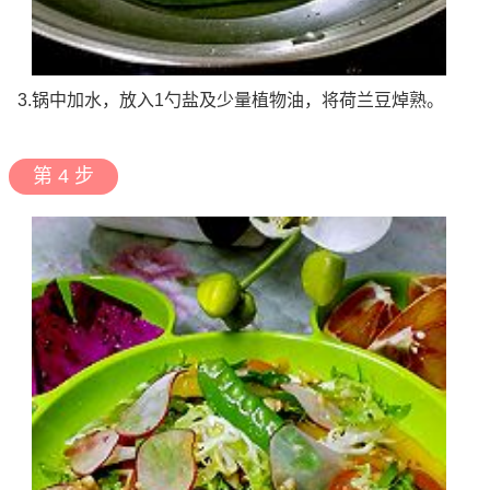
3.锅中加水，放入1勺盐及少量植物油，将荷兰豆焯熟。
第 4 步