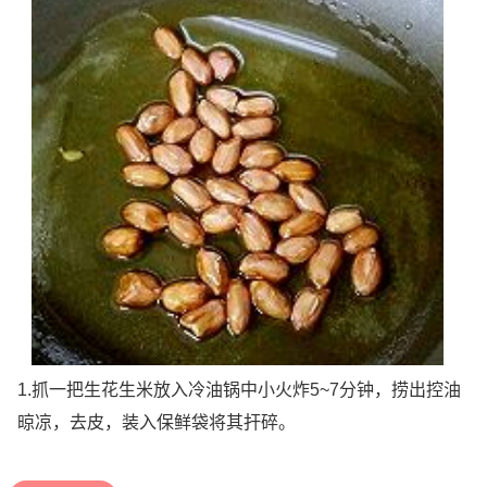
1.抓一把生花生米放入冷油锅中小火炸5~7分钟，捞出控油
晾凉，去皮，装入保鲜袋将其扞碎。