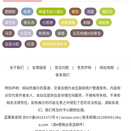
肥肠粉
秋季
蜂蜜牛奶小馒头
蒸饺
汤圆
熘肝尖
蛋包饭
骨头汤
小煎饼
自制果酱
剁椒
面疙瘩
马芬
土豆汤
粉蒸肉
咸香
五花肉爆炒四季豆
北京小吃
红茶
西红柿鸡蛋拌汤
关于我们
|
友情链接
|
常见问题
|
免责声明
|
网站地图
|
联系我们
特别声明：网站所展示的菜谱、文章及图片由互联网用户整理发布，内容观
点仅代表作者本人，本站仅提供信息存储空间服务，不拥有所有权，不承担
相关法律责任，如有展示的内容无意之中侵犯了您的合法权益，请联系我
们，我们将及时予以删除处理。
蓝雅美食网
京ICP备08101473号-6
| lanyaa.com | 联系邮箱1623956913#q
q.com （请#替换@发送邮件）