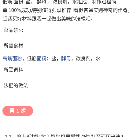
低筋 面粉 ;盐， 酵母 ，改良剂，水组成，制作过程简
单,100%成功,特别值得强烈推荐 !看似普通实则神奇的佳肴。
赶紧买好材料跟我一起做出美味的法棍吧。
菜品禁忌
所需食材
高筋
面粉
，低筋
面粉
；盐，
酵母
，改良剂，水
所需调料
法棍的做法
第 1 步
1.1、将上诉材料放入搅拌机里搅拌均匀,打至面团光洁2、