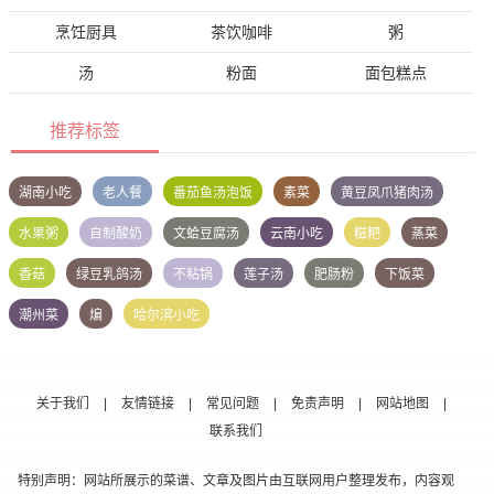
烹饪厨具
茶饮咖啡
粥
汤
粉面
面包糕点
推荐标签
湖南小吃
老人餐
番茄鱼汤泡饭
素菜
黄豆凤爪猪肉汤
水果粥
自制酸奶
文蛤豆腐汤
云南小吃
糍粑
蒸菜
香菇
绿豆乳鸽汤
不粘锅
莲子汤
肥肠粉
下饭菜
潮州菜
煸
哈尔滨小吃
关于我们
|
友情链接
|
常见问题
|
免责声明
|
网站地图
|
联系我们
特别声明：网站所展示的菜谱、文章及图片由互联网用户整理发布，内容观