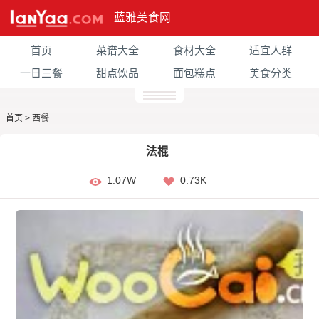
蓝雅美食网
首页
菜谱大全
食材大全
适宜人群
一日三餐
甜点饮品
面包糕点
美食分类
首页
>
西餐
法棍
1.07W
0.73K