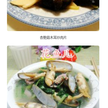
杏鲍菇木耳炒肉片