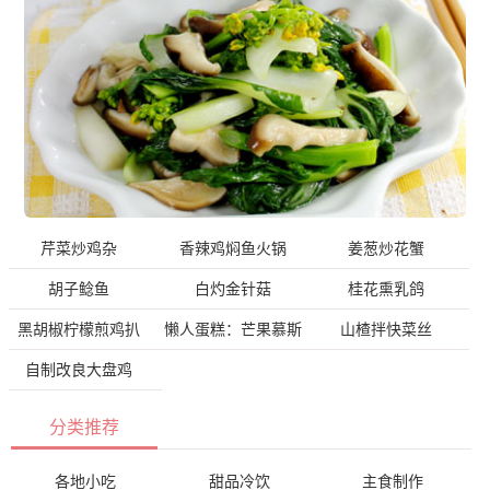
芹菜炒鸡杂
香辣鸡焖鱼火锅
姜葱炒花蟹
胡子鲶鱼
白灼金针菇
桂花熏乳鸽
黑胡椒柠檬煎鸡扒
懒人蛋糕：芒果慕斯
山楂拌快菜丝
自制改良大盘鸡
分类推荐
各地小吃
甜品冷饮
主食制作