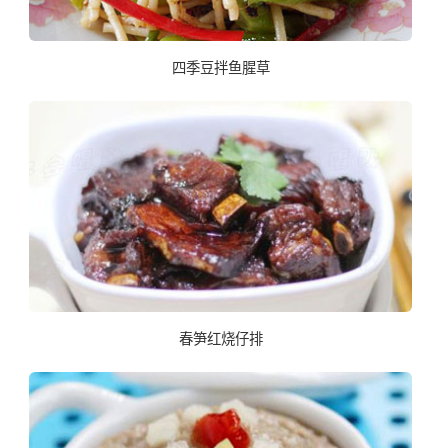
四季豆拌鱼腥草
春笋红烧仔排