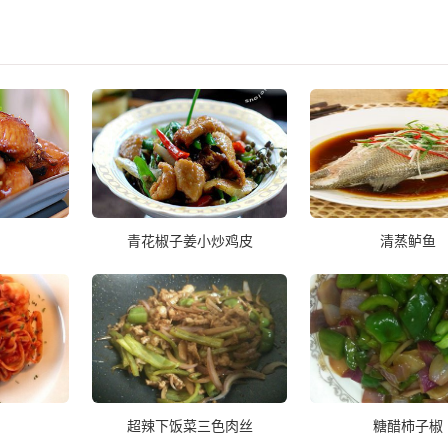
青花椒子姜小炒鸡皮
清蒸鲈鱼
超辣下饭菜三色肉丝
糖醋柿子椒