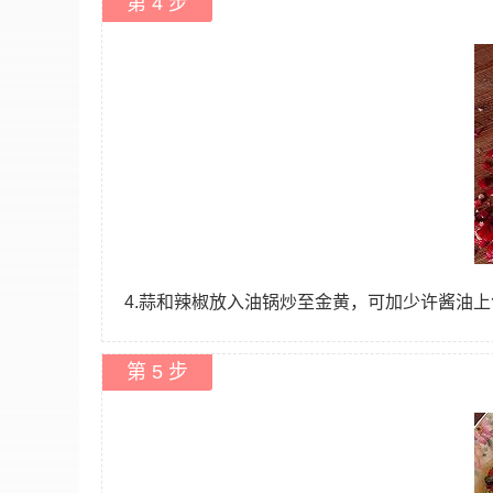
第 4 步
4.蒜和辣椒放入油锅炒至金黄，可加少许酱油
第 5 步