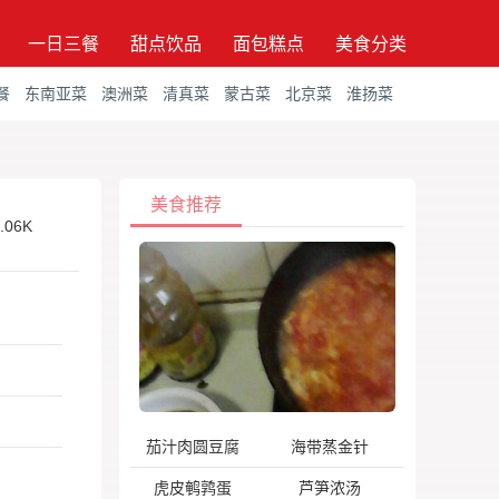
一日三餐
甜点饮品
面包糕点
美食分类
餐
东南亚菜
澳洲菜
清真菜
蒙古菜
北京菜
淮扬菜
美食推荐
.06K
茄汁肉圆豆腐
海带蒸金针
虎皮鹌鹑蛋
芦笋浓汤