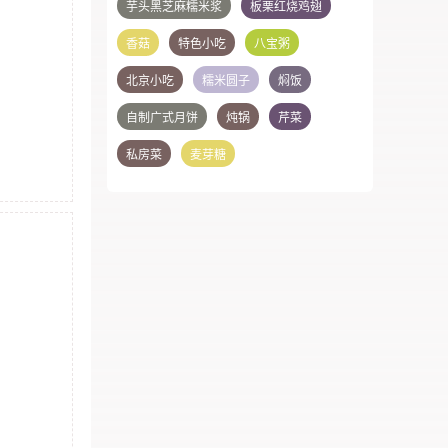
芋头黑芝麻糯米浆
板栗红烧鸡翅
香菇
特色小吃
八宝粥
北京小吃
糯米圆子
焖饭
自制广式月饼
炖锅
芹菜
私房菜
麦芽糖