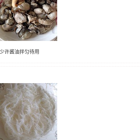
放少许酱油拌匀待用