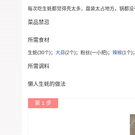
每次吃生蚝都觉得壳太多，盘装太占地方，锅都没
菜品禁忌
所需食材
生蚝(30个)；
大蒜
(2个)；粉丝(一小把)；
辣椒
(1个
所需调料
懒人生蚝的做法
第 1 步