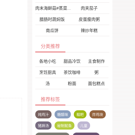
肉夹茄子
肉末海鲜菇#蒸菜#
腊肠时蔬焖饭
皮蛋瘦肉粥
南瓜饼
辣炒年糕
分类推荐
各地小吃
甜品冷饮
主食制作
烹饪厨具
茶饮咖啡
粥
汤
粉面
面包糕点
推荐标签
炖鸡汁
糖醋味
糍粑
炸鸡块
猪蹄汤
秘制鱿鱼
儿童