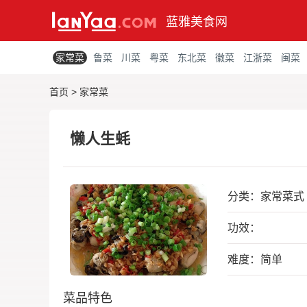
蓝雅美食网
家常菜
鲁菜
川菜
粤菜
东北菜
徽菜
江浙菜
闽菜
首页
>
家常菜
懒人生蚝
分类：
家常菜式
功效：
难度：简单
菜品特色