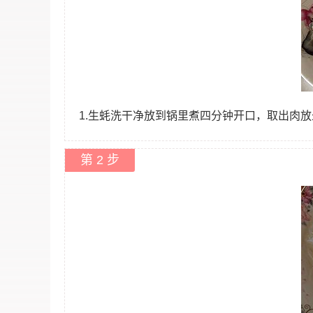
1.生蚝洗干净放到锅里煮四分钟开口，取出肉
第 2 步