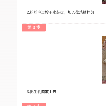
2.粉丝泡过控干水装盘，加入盐鸡精拌匀
第 3 步
3.把生耗肉放上去