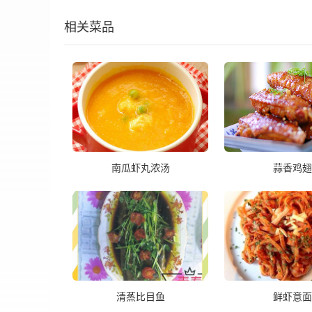
相关菜品
南瓜虾丸浓汤
蒜香鸡翅
清蒸比目鱼
鲜虾意面