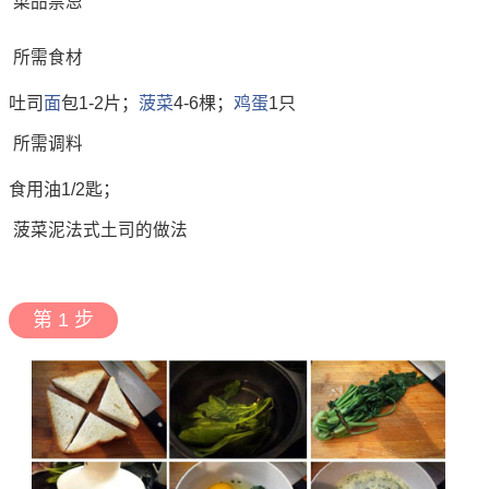
菜品禁忌
所需食材
吐司
面
包1-2片；
菠菜
4-6棵；
鸡蛋
1只
所需调料
食用油1/2匙；
菠菜泥法式土司的做法
第 1 步