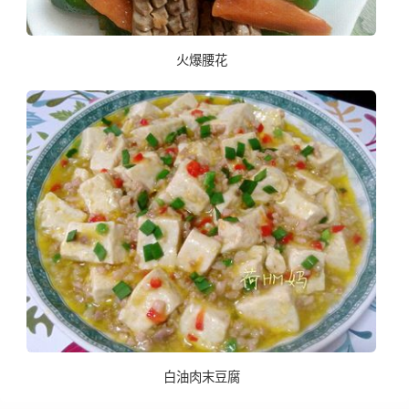
火爆腰花
白油肉末豆腐