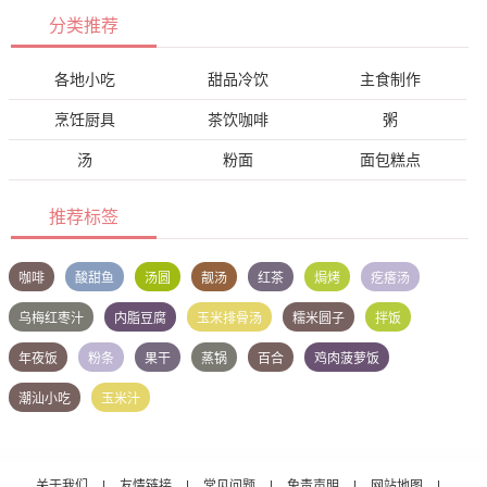
分类推荐
各地小吃
甜品冷饮
主食制作
烹饪厨具
茶饮咖啡
粥
汤
粉面
面包糕点
推荐标签
咖啡
酸甜鱼
汤圆
靓汤
红茶
焗烤
疙瘩汤
乌梅红枣汁
内脂豆腐
玉米排骨汤
糯米圆子
拌饭
年夜饭
粉条
果干
蒸锅
百合
鸡肉菠萝饭
潮汕小吃
玉米汁
关于我们
|
友情链接
|
常见问题
|
免责声明
|
网站地图
|