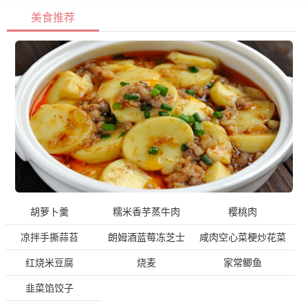
美食推荐
胡萝卜羹
糯米香芋蒸牛肉
樱桃肉
凉拌手撕蒜苔
朗姆酒蓝莓冻芝士
咸肉空心菜梗炒花菜
红烧米豆腐
烧麦
家常鲫鱼
韭菜馅饺子