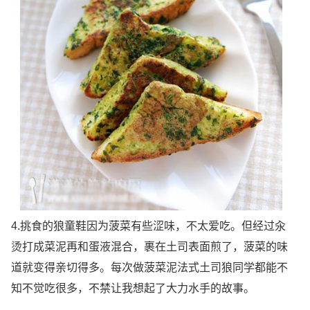
4.挑食的狼童鞋因为菠菜有些涩味，不太爱吃。但经过汆
烫打成菜泥再和蛋液混合，裹在土司表面煎了，菠菜的味
道就变得亲切得多。每次做菠菜泥法式土司狼同学都能不
知不觉吃很多，不禁让我想起了大力水手的故事。