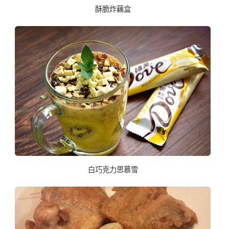
酥脆炸藕盒
白巧克力思慕雪