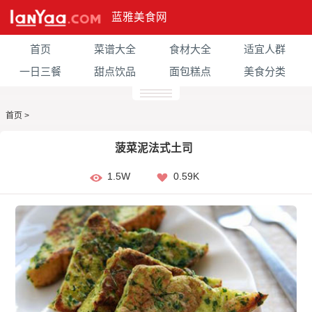
蓝雅美食网
首页
菜谱大全
食材大全
适宜人群
一日三餐
甜点饮品
面包糕点
美食分类
首页
>
菠菜泥法式土司
1.5W
0.59K