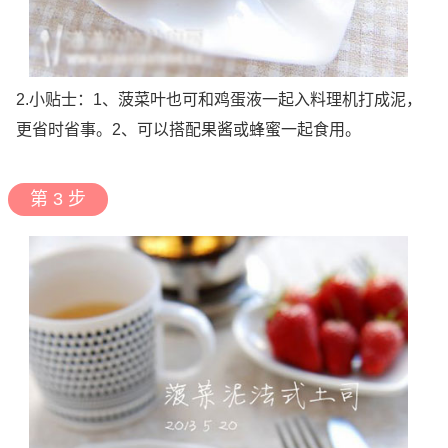
2.小贴士：1、菠菜叶也可和鸡蛋液一起入料理机打成泥，
更省时省事。2、可以搭配果酱或蜂蜜一起食用。
第 3 步