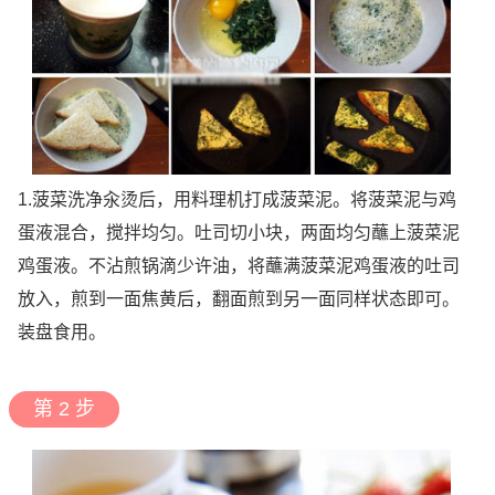
1.菠菜洗净汆烫后，用料理机打成菠菜泥。将菠菜泥与鸡
蛋液混合，搅拌均匀。吐司切小块，两面均匀蘸上菠菜泥
鸡蛋液。不沾煎锅滴少许油，将蘸满菠菜泥鸡蛋液的吐司
放入，煎到一面焦黄后，翻面煎到另一面同样状态即可。
装盘食用。
第 2 步