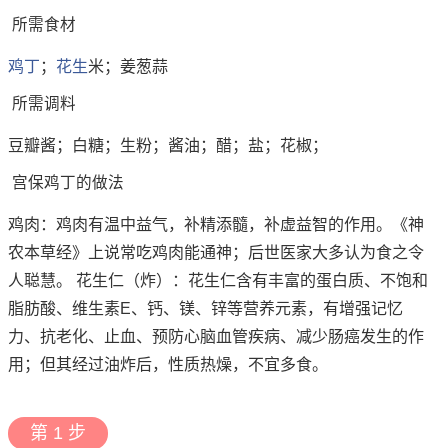
所需食材
鸡丁
；
花生
米；姜葱蒜
所需调料
豆瓣酱；白糖；生粉；酱油；醋；盐；花椒；
宫保鸡丁的做法
鸡肉：鸡肉有温中益气，补精添髓，补虚益智的作用。《神
农本草经》上说常吃鸡肉能通神；后世医家大多认为食之令
人聪慧。 花生仁（炸）：花生仁含有丰富的蛋白质、不饱和
脂肪酸、维生素E、钙、镁、锌等营养元素，有增强记忆
力、抗老化、止血、预防心脑血管疾病、减少肠癌发生的作
用；但其经过油炸后，性质热燥，不宜多食。
第 1 步