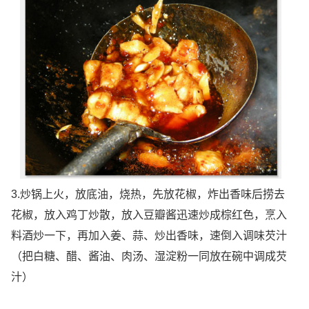
3.炒锅上火，放底油，烧热，先放花椒，炸出香味后捞去
花椒，放入鸡丁炒散，放入豆瓣酱迅速炒成棕红色，烹入
料酒炒一下，再加入姜、蒜、炒出香味，速倒入调味芡汁
（把白糖、醋、酱油、肉汤、湿淀粉一同放在碗中调成芡
汁）