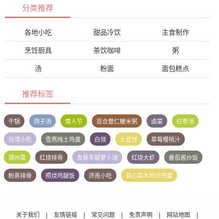
分类推荐
各地小吃
甜品冷饮
主食制作
烹饪厨具
茶饮咖啡
粥
汤
粉面
面包糕点
推荐标签
干锅
鸽子汤
情人节
百合薏仁粳米粥
卤菜
红枣汤
台湾小吃
雪燕炖土鸡蛋
白领
土豆饼
草莓樱桃汁
潮州菜
红烧排骨
去骨羊腿萝卜汤
红烧大虾
番茄酱炒饭
粉蒸排骨
照烧鸡腿饭
济南小吃
卷心菜木耳炒鸡蛋
关于我们
|
友情链接
|
常见问题
|
免责声明
|
网站地图
|