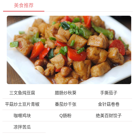
美食推荐
三文鱼炖豆腐
腊肠炒秋葵
手撕茄子
平菇炒土豆片青椒
番茄炒千张
金针菇卷卷
咖喱鸡块
Q肠粉
绝美百财饺子
凉拌苦瓜