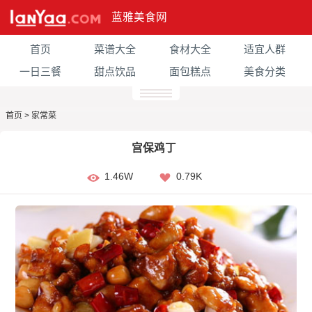
蓝雅美食网
首页
菜谱大全
食材大全
适宜人群
一日三餐
甜点饮品
面包糕点
美食分类
首页
>
家常菜
宫保鸡丁
1.46W
0.79K