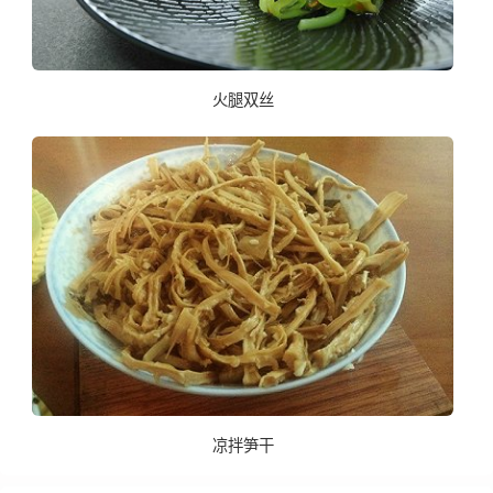
火腿双丝
凉拌笋干