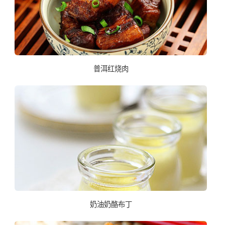
普洱红烧肉
奶油奶酪布丁